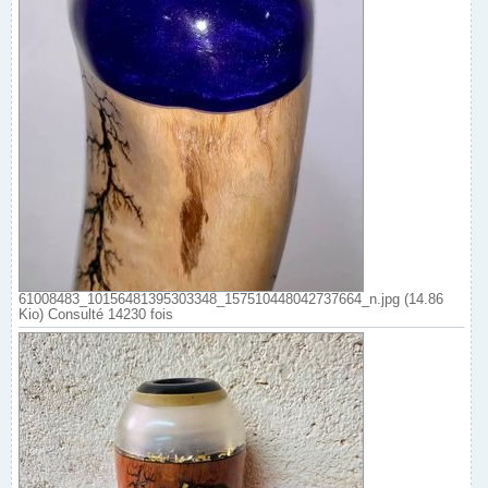
61008483_10156481395303348_157510448042737664_n.jpg (14.86
Kio) Consulté 14230 fois