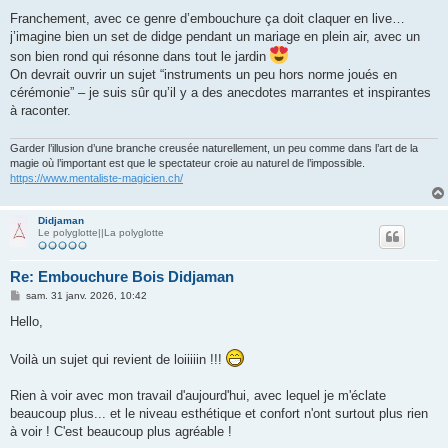
e
s
Franchement, avec ce genre d’embouchure ça doit claquer en live…
s
j’imagine bien un set de didge pendant un mariage en plein air, avec un
a
g
son bien rond qui résonne dans tout le jardin
e
On devrait ouvrir un sujet “instruments un peu hors norme joués en
cérémonie” – je suis sûr qu’il y a des anecdotes marrantes et inspirantes
à raconter.
Garder l’illusion d’une branche creusée naturellement, un peu comme dans l’art de la
magie où l’important est que le spectateur croie au naturel de l’impossible.
https://www.mentaliste-magicien.ch/
Didjaman
Le polyglotte||La polyglotte
Re: Embouchure Bois Didjaman
M
sam. 31 janv. 2026, 10:42
e
s
Hello,
s
a
g
Voilà un sujet qui revient de loiiiiin !!!
e
Rien à voir avec mon travail d'aujourd'hui, avec lequel je m'éclate
beaucoup plus... et le niveau esthétique et confort n'ont surtout plus rien
à voir ! C'est beaucoup plus agréable !