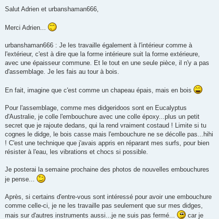
e
s
Salut Adrien et urbanshaman666,
s
a
g
Merci Adrien...
e
urbanshaman666 : Je les travaille également à l'intérieur comme à
l'extérieur, c'est à dire que la forme intérieure suit la forme extérieure,
avec une épaisseur commune. Et le tout en une seule pièce, il n'y a pas
d'assemblage. Je les fais au tour à bois.
En fait, imagine que c'est comme un chapeau épais, mais en bois
Pour l'assemblage, comme mes didgeridoos sont en Eucalyptus
d'Australie, je colle l'embouchure avec une colle époxy...plus un petit
secret que je rajoute dedans, qui la rend vraiment costaud ! Limite si tu
cognes le didge, le bois casse mais l'embouchure ne se décolle pas...hihi
! C'est une technique que j'avais appris en réparant mes surfs, pour bien
résister à l'eau, les vibrations et chocs si possible.
Je posterai la semaine prochaine des photos de nouvelles embouchures
je pense...
Après, si certains d'entre-vous sont intéressé pour avoir une embouchure
comme celle-ci, je ne les travaille pas seulement que sur mes didges,
mais sur d'autres instruments aussi...je ne suis pas fermé...
car je