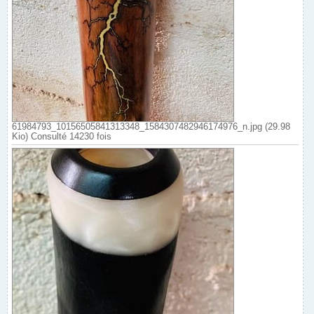
61984793_10156505841313348_1584307482946174976_n.jpg (29.98
Kio) Consulté 14230 fois