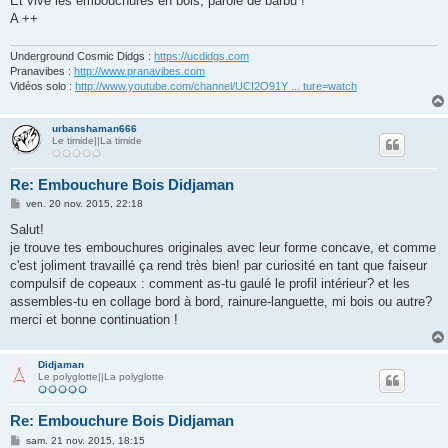
Et vive les embouchures en bois, parole de barbu !
a
g
A ++
e
Underground Cosmic Didgs :
https://ucdidgs.com
Pranavibes :
http://www.pranavibes.com
Vidéos solo :
http://www.youtube.com/channel/UCI2O91Y ... ture=watch
urbanshaman666
Le timide||La timide
Re: Embouchure Bois Didjaman
M
ven. 20 nov. 2015, 22:18
e
s
Salut!
s
je trouve tes embouchures originales avec leur forme concave, et comme
a
g
c'est joliment travaillé ça rend très bien! par curiosité en tant que faiseur
e
compulsif de copeaux : comment as-tu gaulé le profil intérieur? et les
assembles-tu en collage bord à bord, rainure-languette, mi bois ou autre?
merci et bonne continuation !
Didjaman
Le polyglotte||La polyglotte
Re: Embouchure Bois Didjaman
M
sam. 21 nov. 2015, 18:15