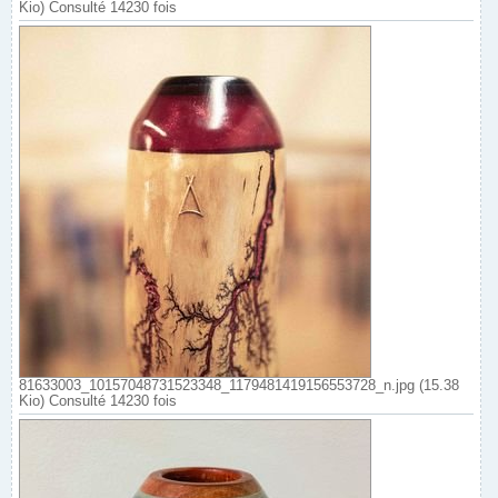
Kio) Consulté 14230 fois
81633003_10157048731523348_1179481419156553728_n.jpg (15.38
Kio) Consulté 14230 fois