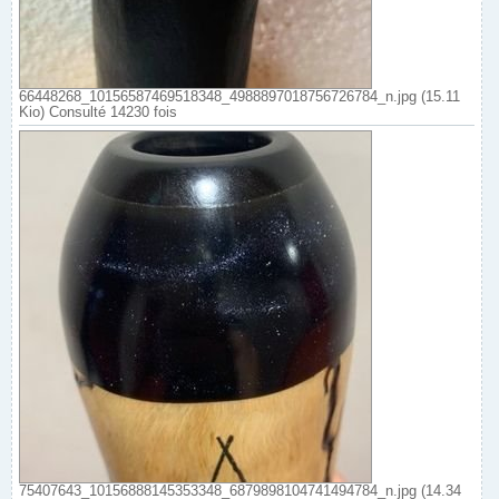
66448268_10156587469518348_4988897018756726784_n.jpg (15.11
Kio) Consulté 14230 fois
75407643_10156888145353348_6879898104741494784_n.jpg (14.34