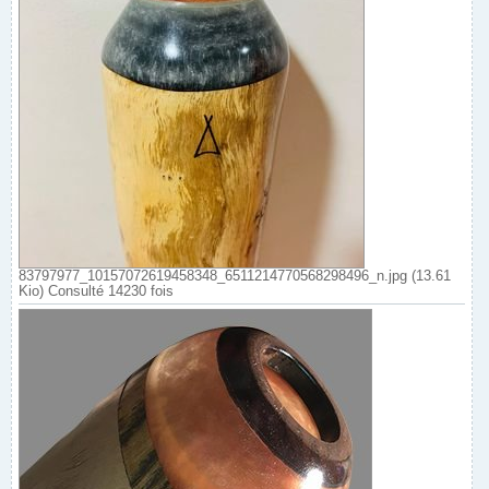
83797977_10157072619458348_6511214770568298496_n.jpg (13.61
Kio) Consulté 14230 fois