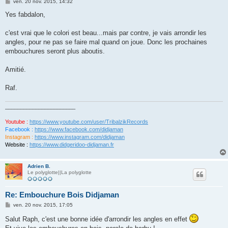
M
ven. 20 nov. 2015, 14:32
e
s
Yes fabdalon,
s
a
g
c'est vrai que le colori est beau...mais par contre, je vais arrondir les
e
angles, pour ne pas se faire mal quand on joue. Donc les prochaines
embouchures seront plus aboutis.
Amitié.
Raf.
_______________________
Youtube :
https://www.youtube.com/user/TribalzikRecords
Facebook :
https://www.facebook.com/didjaman
Instagram :
https://www.instagram.com/didjaman
Website :
https://www.didgeridoo-didjaman.fr
Adrien B.
Le polyglotte||La polyglotte
Re: Embouchure Bois Didjaman
M
ven. 20 nov. 2015, 17:05
e
s
Salut Raph, c'est une bonne idée d'arrondir les angles en effet
s