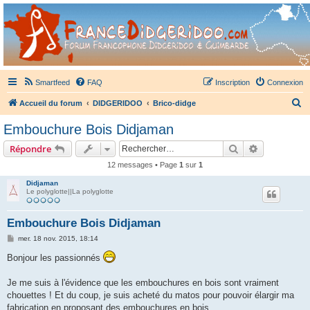
France Didgeridoo
Didgeridoo et Guimbarde sur France Didgeridoo - retrouvez la communauté.
Smartfeed
FAQ
Inscription
Connexion
R
Accueil du forum
DIDGERIDOO
Brico-didge
e
Embouchure Bois Didjaman
c
Rechercher
Recherche 
Répondre
h
12 messages • Page
1
sur
1
e
Didjaman
r
Le polyglotte||La polyglotte
c
h
Embouchure Bois Didjaman
e
M
mer. 18 nov. 2015, 18:14
e
r
s
Bonjour les passionnés
s
a
g
Je me suis à l'évidence que les embouchures en bois sont vraiment
e
chouettes ! Et du coup, je suis acheté du matos pour pouvoir élargir ma
fabrication en proposant des embouchures en bois.