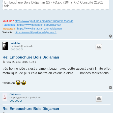
Embouchure Bois Didjaman (2) - FD.jpg (104.7 Kio) Consulté 21901
fois
_______________________
Youtube :
https://www.youtube.com/user/TribalzikRecords
Facebook :
https://www.facebook.com/didjaman
Instagram :
https://www.instagram.com/didjaman
Website :
https://www.didgeridoo-didjaman.fr
fabdalon
Le timide||La timide
Re: Embouchure Bois Didjaman
M
ven. 20 nov. 2015, 10:51
e
s
très bonne idée , c'est vraiment beau , avec cette aspect vieilli limite effet
s
métallique, de plus cela mettra en valeur le didje.......bonnes fabrications
a
g
e
fabdalon
Didjaman
Le polyglotte||La polyglotte
Re: Embouchure Bois Didjaman