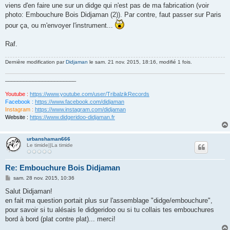
viens d'en faire une sur un didge qui n'est pas de ma fabrication (voir
photo: Embouchure Bois Didjaman (2)). Par contre, faut passer sur Paris
pour ça, ou m'envoyer l'instrument...
Raf.
Dernière modification par
Didjaman
le sam. 21 nov. 2015, 18:16, modifié 1 fois.
_______________________
Youtube :
https://www.youtube.com/user/TribalzikRecords
Facebook :
https://www.facebook.com/didjaman
Instagram :
https://www.instagram.com/didjaman
Website :
https://www.didgeridoo-didjaman.fr
urbanshaman666
Le timide||La timide
Re: Embouchure Bois Didjaman
M
sam. 28 nov. 2015, 10:36
e
s
Salut Didjaman!
s
en fait ma question portait plus sur l'assemblage "didge/embouchure",
a
g
pour savoir si tu alésais le didgeridoo ou si tu collais tes embouchures
e
bord à bord (plat contre plat)... merci!