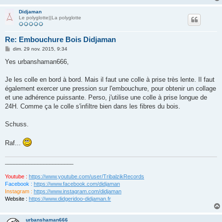
Didjaman
Le polyglotte||La polyglotte
Re: Embouchure Bois Didjaman
M
dim. 29 nov. 2015, 9:34
e
s
Yes urbanshaman666,
s
a
g
Je les colle en bord à bord. Mais il faut une colle à prise très lente. Il faut
e
également exercer une pression sur l'embouchure, pour obtenir un collage
et une adhérence puissante. Perso, j'utilise une colle à prise longue de
24H. Comme ça le colle s'infiltre bien dans les fibres du bois.
Schuss.
Raf...
_______________________
Youtube :
https://www.youtube.com/user/TribalzikRecords
Facebook :
https://www.facebook.com/didjaman
Instagram :
https://www.instagram.com/didjaman
Website :
https://www.didgeridoo-didjaman.fr
urbanshaman666