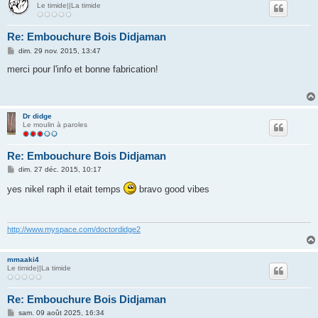
Le timide||La timide
Re: Embouchure Bois Didjaman
M
dim. 29 nov. 2015, 13:47
e
s
merci pour l'info et bonne fabrication!
s
a
g
e
Dr didge
Le moulin à paroles
Re: Embouchure Bois Didjaman
M
dim. 27 déc. 2015, 10:17
e
s
yes nikel raph il etait temps
bravo good vibes
s
a
g
e
http://www.myspace.com/doctordidge2
mmaaki4
Le timide||La timide
Re: Embouchure Bois Didjaman
M
sam. 09 août 2025, 16:34