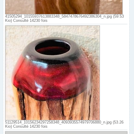
41505294_10155937613883348_5847478676492386304_n.jpg (59.53
Kio) Consulté 14230 fois
51129514_10156234297258348_4093935574979706880_n.jpg (53.26
Kio) Consulté 14230 fois