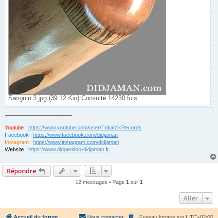
Sanguin 3.jpg (39.12 Kio) Consulté 14230 fois
_______________________
Youtube :
https://www.youtube.com/user/TribalzikRecords
Facebook :
https://www.facebook.com/didjaman
Instagram :
https://www.instagram.com/didjaman
Website :
https://www.didgeridoo-didjaman.fr
Répondre
12 messages • Page
1
sur
1
Aller
Accueil du forum
Nous contacter
Fuseau horaire sur
UTC+02:00