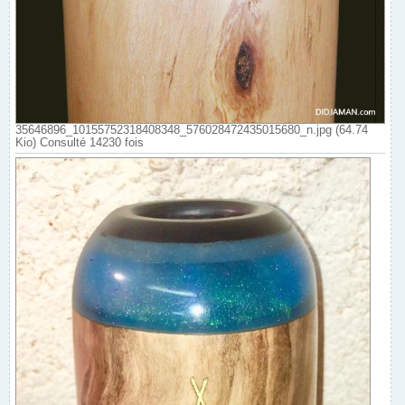
35646896_10155752318408348_576028472435015680_n.jpg (64.74
Kio) Consulté 14230 fois