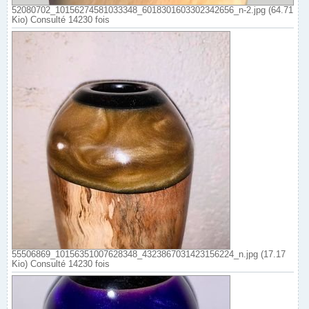
52080702_10156274581033348_6018301603302342656_n-2.jpg (64.71
Kio) Consulté 14230 fois
55506869_10156351007628348_4323867031423156224_n.jpg (17.17
Kio) Consulté 14230 fois