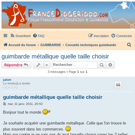
France Didgeridoo
Didgeridoo et Guimbarde sur France Didgeridoo - retrouvez la communauté.
Smartfeed
FAQ
Inscription
Connexion
R
Accueil du forum
GUIMBARDE
Conseils techniques guimbarde
e
guimbarde métallique quelle taille choisir
c
Rechercher
Recherche 
Répondre
h
3 messages • Page
1
sur
1
e
julieh
r
Le timide||La timide
c
h
guimbarde métallique quelle taille choisir
e
M
mar. 11 janv. 2011, 20:52
e
r
s
Bonjour tout le monde
s
a
g
Je souhaite acquérir une guimbarde métallique. Celle que l'on trouve le
e
plus souvent dans les commerces.
Mais par contre je ne sais pas du tout laquelle choisir parmi les 3 tailles