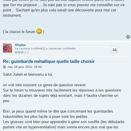
que l'on me propose ... Je sais pas si vous pouvez me conseiller sur ce
point... Sachant qu'en plus cela serait une découverte pour moi cet
instrument.
( la classe le forum
)
Shipibo
Le causeur confirmé||La causeuse confirmée
Re: guimbarde métallique quelle taille choisir
M
mar. 18 janv. 2011, 18:04
e
s
Salut Julieh et bienvenu à toi,
s
a
g
on voit très souvent ce genre de question revenir.
e
Sur le forum tu trouveras très facilement les réponses à tes questions
dans les dizaines de sujets déjà existant, mais il faudra chercher un
peu...
Bon, je peux quand même te dire que concernant les guimbardes
industrielles les plus facile à jouer sont les petites.
Les grosses sont bien pour apprendre à gérer son souffle (les débutants
partent vite en hyperventilation) mais sonne encore plus mal que les