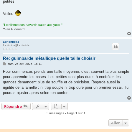
petites.
Voilou
"Le silence des bavards saute aux yeux."
Yvan Audouard
adrienpo44
Le timide||La timide
Re: guimbarde métallique quelle taille choisir
M
sam. 25 oct. 2025, 16:11
e
s
Pour commencer, prends une taille moyenne, c’est souvent la plus simple
s
pour apprendre les bases. Les petites sont plus dures à contrôler, les
a
g
grandes demandent plus de souffle et de précision. Regarde aussi la
e
rigidité de la lamelle : ni trop souple ni trop dure pour un premier essai. Tu
pourras ajuster après selon ton confort.
Répondre
3 messages • Page
1
sur
1
Aller