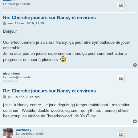
Nahevo
Le timide||La timide
Re: Cherche joueurs sur Nancy et environs
M
mer. 14 déc. 2016, 17:28
e
s
Bonjour,
s
a
g
Oui effectivement je suis sur Nancy, ça peut être sympathique de jouer
e
ensemble.
Je ne suis pas un joueur expérimenter mais ça peut surement aider à
progresser de jouer à plusieurs.
nico_nicou
Le timide||La timide
Re: Cherche joueurs sur Nancy et environs
M
jeu. 15 déc. 2016, 5:53
e
s
j suis à Nancy centre , je joue depuis qq temps maintenant , respiration
s
continue , Wobble, double wooble, qq cris , qq rythmes , perso j utilise
a
g
beaucoup les vidéos de "breatherwood" de YouTube
e
XavNancy
Le timide||La timide