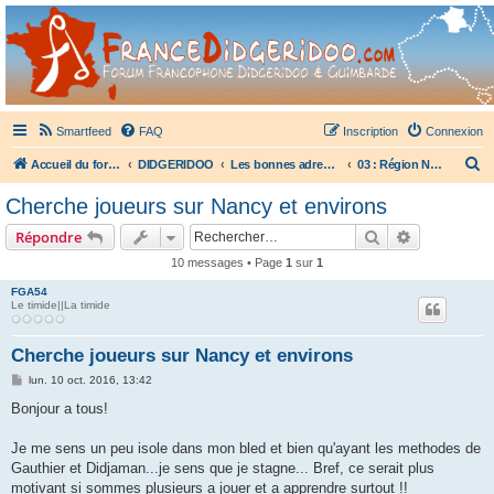
France Didgeridoo
Didgeridoo et Guimbarde sur France Didgeridoo - retrouvez la communauté.
Smartfeed
FAQ
Inscription
Connexion
R
Accueil du forum
DIDGERIDOO
Les bonnes adresses du didgeridoo
03 : Région Nord-Est
e
Cherche joueurs sur Nancy et environs
c
Rechercher
Recherche 
Répondre
h
10 messages • Page
1
sur
1
e
FGA54
r
Le timide||La timide
c
h
Cherche joueurs sur Nancy et environs
e
M
lun. 10 oct. 2016, 13:42
e
r
s
Bonjour a tous!
s
a
g
Je me sens un peu isole dans mon bled et bien qu'ayant les methodes de
e
Gauthier et Didjaman...je sens que je stagne... Bref, ce serait plus
motivant si sommes plusieurs a jouer et a apprendre surtout !!