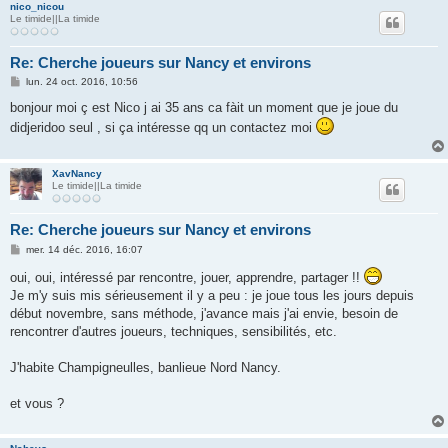
nico_nicou
Le timide||La timide
Re: Cherche joueurs sur Nancy et environs
M
lun. 24 oct. 2016, 10:56
e
s
bonjour moi ç est Nico j ai 35 ans ca fàit un moment que je joue du
s
didjeridoo seul , si ça intéresse qq un contactez moi
a
g
e
XavNancy
Le timide||La timide
Re: Cherche joueurs sur Nancy et environs
M
mer. 14 déc. 2016, 16:07
e
s
oui, oui, intéressé par rencontre, jouer, apprendre, partager !!
s
Je m'y suis mis sérieusement il y a peu : je joue tous les jours depuis
a
g
début novembre, sans méthode, j'avance mais j'ai envie, besoin de
e
rencontrer d'autres joueurs, techniques, sensibilités, etc.
J'habite Champigneulles, banlieue Nord Nancy.
et vous ?