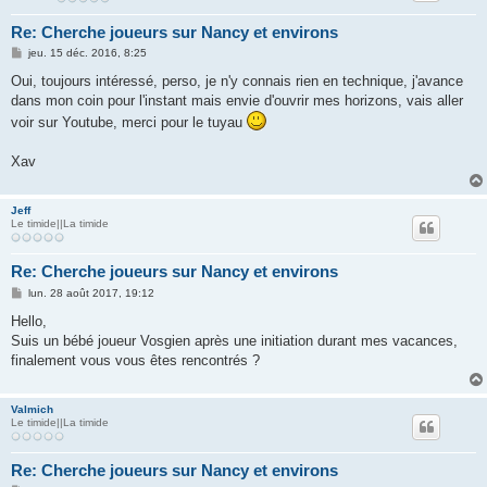
Re: Cherche joueurs sur Nancy et environs
M
jeu. 15 déc. 2016, 8:25
e
s
Oui, toujours intéressé, perso, je n'y connais rien en technique, j'avance
s
dans mon coin pour l'instant mais envie d'ouvrir mes horizons, vais aller
a
g
voir sur Youtube, merci pour le tuyau
e
Xav
Jeff
Le timide||La timide
Re: Cherche joueurs sur Nancy et environs
M
lun. 28 août 2017, 19:12
e
s
Hello,
s
Suis un bébé joueur Vosgien après une initiation durant mes vacances,
a
g
finalement vous vous êtes rencontrés ?
e
Valmich
Le timide||La timide
Re: Cherche joueurs sur Nancy et environs