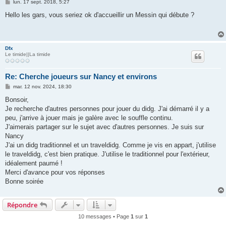
M
lun. 17 sept. 2018, 5:27
e
s
Hello les gars, vous seriez ok d'accueillir un Messin qui débute ?
s
a
g
e
Dfx
Le timide||La timide
Re: Cherche joueurs sur Nancy et environs
M
mar. 12 nov. 2024, 18:30
e
s
Bonsoir,
s
Je recherche d'autres personnes pour jouer du didg. J'ai démarré il y a
a
g
peu, j'arrive à jouer mais je galère avec le souffle continu.
e
J'aimerais partager sur le sujet avec d'autres personnes. Je suis sur
Nancy
J'ai un didg traditionnel et un traveldidg. Comme je vis en appart, j'utilise
le traveldidg, c'est bien pratique. J'utilise le traditionnel pour l'extérieur,
idéalement paumé !
Merci d'avance pour vos réponses
Bonne soirée
Répondre
10 messages • Page
1
sur
1