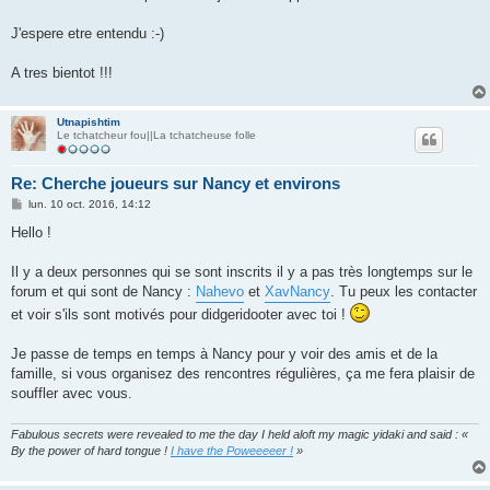
J'espere etre entendu :-)
A tres bientot !!!
Utnapishtim
Le tchatcheur fou||La tchatcheuse folle
Re: Cherche joueurs sur Nancy et environs
M
lun. 10 oct. 2016, 14:12
e
s
Hello !
s
a
g
Il y a deux personnes qui se sont inscrits il y a pas très longtemps sur le
e
forum et qui sont de Nancy :
Nahevo
et
XavNancy
. Tu peux les contacter
et voir s'ils sont motivés pour didgeridooter avec toi !
Je passe de temps en temps à Nancy pour y voir des amis et de la
famille, si vous organisez des rencontres régulières, ça me fera plaisir de
souffler avec vous.
Fabulous secrets were revealed to me the day I held aloft my magic yidaki and said : «
By the power of hard tongue !
I have the Poweeeeer !
»