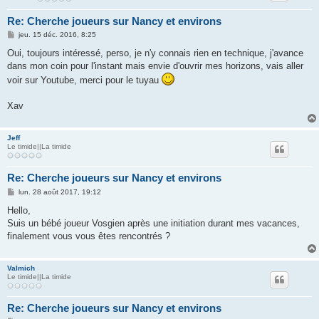
Re: Cherche joueurs sur Nancy et environs
M
jeu. 15 déc. 2016, 8:25
e
s
Oui, toujours intéressé, perso, je n'y connais rien en technique, j'avance
s
dans mon coin pour l'instant mais envie d'ouvrir mes horizons, vais aller
a
g
voir sur Youtube, merci pour le tuyau
e
Xav
Jeff
Le timide||La timide
Re: Cherche joueurs sur Nancy et environs
M
lun. 28 août 2017, 19:12
e
s
Hello,
s
Suis un bébé joueur Vosgien après une initiation durant mes vacances,
a
g
finalement vous vous êtes rencontrés ?
e
Valmich
Le timide||La timide
Re: Cherche joueurs sur Nancy et environs