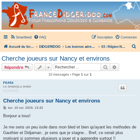
France Didgeridoo
Didgeridoo et Guimbarde sur France Didgeridoo - retrouvez la communauté.
Smartfeed
FAQ
Inscription
Connexion
R
Accueil du forum
DIDGERIDOO
Les bonnes adresses du didgeridoo
03 : Région Nord-Est
e
Cherche joueurs sur Nancy et environs
c
Rechercher
Recherche 
Répondre
h
10 messages • Page
1
sur
1
e
FGA54
r
Le timide||La timide
c
h
Cherche joueurs sur Nancy et environs
e
M
lun. 10 oct. 2016, 13:42
e
r
s
Bonjour a tous!
s
a
g
Je me sens un peu isole dans mon bled et bien qu'ayant les methodes de
e
Gauthier et Didjaman...je sens que je stagne... Bref, ce serait plus
motivant si sommes plusieurs a jouer et a apprendre surtout !!