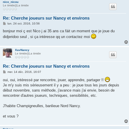
nico_nicou
Le timide||La timide
Re: Cherche joueurs sur Nancy et environs
M
lun. 24 oct. 2016, 10:56
e
s
bonjour moi ç est Nico j ai 35 ans ca fàit un moment que je joue du
s
didjeridoo seul , si ça intéresse qq un contactez moi
a
g
e
XavNancy
Le timide||La timide
Re: Cherche joueurs sur Nancy et environs
M
mer. 14 déc. 2016, 16:07
e
s
oui, oui, intéressé par rencontre, jouer, apprendre, partager !!
s
Je m'y suis mis sérieusement il y a peu : je joue tous les jours depuis
a
g
début novembre, sans méthode, j'avance mais j'ai envie, besoin de
e
rencontrer d'autres joueurs, techniques, sensibilités, etc.
J'habite Champigneulles, banlieue Nord Nancy.
et vous ?