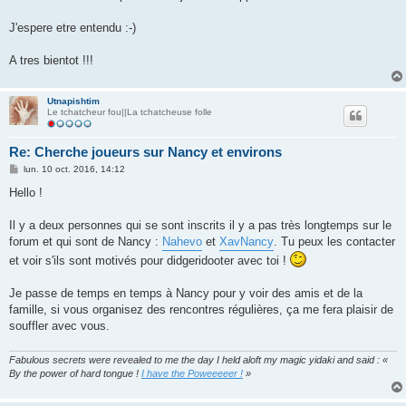
J'espere etre entendu :-)
A tres bientot !!!
Utnapishtim
Le tchatcheur fou||La tchatcheuse folle
Re: Cherche joueurs sur Nancy et environs
M
lun. 10 oct. 2016, 14:12
e
s
Hello !
s
a
g
Il y a deux personnes qui se sont inscrits il y a pas très longtemps sur le
e
forum et qui sont de Nancy :
Nahevo
et
XavNancy
. Tu peux les contacter
et voir s'ils sont motivés pour didgeridooter avec toi !
Je passe de temps en temps à Nancy pour y voir des amis et de la
famille, si vous organisez des rencontres régulières, ça me fera plaisir de
souffler avec vous.
Fabulous secrets were revealed to me the day I held aloft my magic yidaki and said : «
By the power of hard tongue !
I have the Poweeeeer !
»