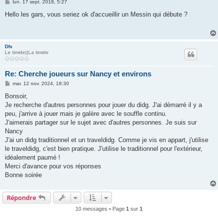
M
lun. 17 sept. 2018, 5:27
e
s
Hello les gars, vous seriez ok d'accueillir un Messin qui débute ?
s
a
g
e
Dfx
Le timide||La timide
Re: Cherche joueurs sur Nancy et environs
M
mar. 12 nov. 2024, 18:30
e
s
Bonsoir,
s
Je recherche d'autres personnes pour jouer du didg. J'ai démarré il y a
a
g
peu, j'arrive à jouer mais je galère avec le souffle continu.
e
J'aimerais partager sur le sujet avec d'autres personnes. Je suis sur
Nancy
J'ai un didg traditionnel et un traveldidg. Comme je vis en appart, j'utilise
le traveldidg, c'est bien pratique. J'utilise le traditionnel pour l'extérieur,
idéalement paumé !
Merci d'avance pour vos réponses
Bonne soirée
Répondre
10 messages • Page
1
sur
1