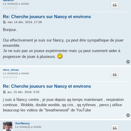
Nahevo
Le timide||La timide
Re: Cherche joueurs sur Nancy et environs
M
mer. 14 déc. 2016, 17:28
e
s
Bonjour,
s
a
g
Oui effectivement je suis sur Nancy, ça peut être sympathique de jouer
e
ensemble.
Je ne suis pas un joueur expérimenter mais ça peut surement aider à
progresser de jouer à plusieurs.
nico_nicou
Le timide||La timide
Re: Cherche joueurs sur Nancy et environs
M
jeu. 15 déc. 2016, 5:53
e
s
j suis à Nancy centre , je joue depuis qq temps maintenant , respiration
s
continue , Wobble, double wooble, qq cris , qq rythmes , perso j utilise
a
g
beaucoup les vidéos de "breatherwood" de YouTube
e
XavNancy
Le timide||La timide