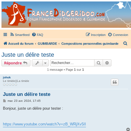
France Didgeridoo
Didgeridoo et Guimbarde sur France Didgeridoo - retrouvez la communauté.
Smartfeed
FAQ
Inscription
Connexion
R
Accueil du forum
GUIMBARDE
Compositions personnelles guimbarde
e
Juste un délire teste
c
Rechercher
Recherche 
Répondre
h
1 message • Page
1
sur
1
e
johok
r
Le timide||La timide
c
h
Juste un délire teste
e
M
mar. 23 avr. 2024, 17:45
e
r
s
Bonjour, juste un délire pour tester :
s
a
g
e
https://www.youtube.com/watch?v=zB_WRjXv5II