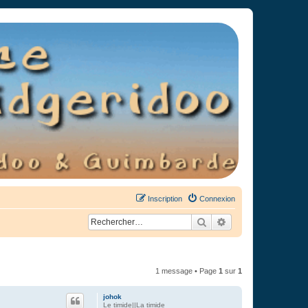
Inscription
Connexion
Rechercher
Recherche avancée
1 message • Page
1
sur
1
johok
Le timide||La timide