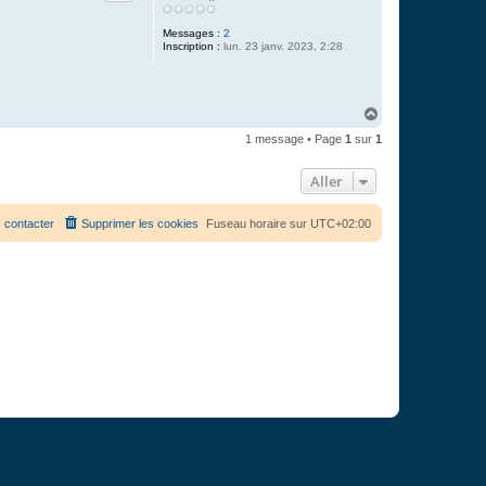
Messages :
2
Inscription :
lun. 23 janv. 2023, 2:28
H
a
1 message • Page
1
sur
1
u
t
Aller
 contacter
Supprimer les cookies
Fuseau horaire sur
UTC+02:00