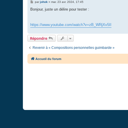
M
par
johok
»
mar. 23 avr. 2024, 17:45
e
s
Bonjour, juste un délire pour tester :
s
a
g
e
https://www.youtube.com/watch?v=zB_WRjXv5II
Répondre
Revenir à « Compositions personnelles guimbarde »
Accueil du forum