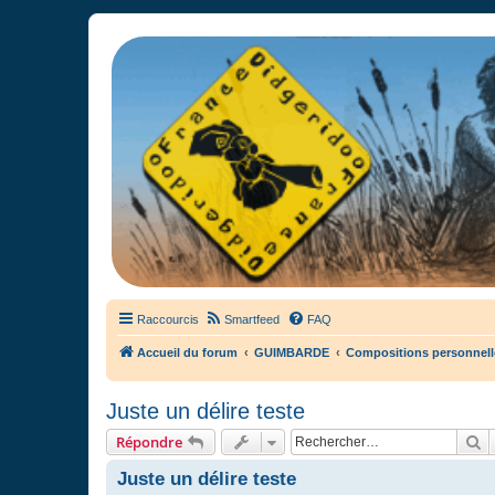
France Didgeridoo
Didgeridoo et Guimbarde sur France Didgeridoo - retrouvez la commun
Raccourcis
Smartfeed
FAQ
Accueil du forum
GUIMBARDE
Compositions personnel
Juste un délire teste
R
Répondre
Juste un délire teste