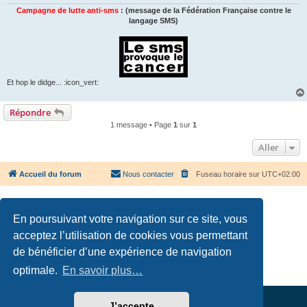
Campagne de lutte anti-sms
: (message de la Fédération Française contre le
langage SMS)
Et hop le didge... :icon_vert:
Répondre
1 message • Page
1
sur
1
Aller
Accueil du forum
Nous contacter
Fuseau horaire sur
UTC+02:00
En poursuivant votre navigation sur ce site, vous
acceptez l’utilisation de cookies vous permettant
Développé par
phpBB
® Forum Software © phpBB Limited
de bénéficier d’une expérience de navigation
Traduction française officielle
©
Qiaeru
optimale.
En savoir plus…
Confidentialité
|
Conditions
J’accepte