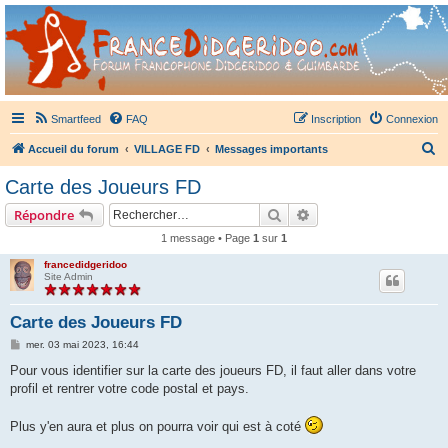
France Didgeridoo
Didgeridoo et Guimbarde sur France Didgeridoo - retrouvez la communauté.
Smartfeed
FAQ
Inscription
Connexion
R
Accueil du forum
VILLAGE FD
Messages importants
e
Carte des Joueurs FD
c
Rechercher
Recherche avancée
Répondre
h
1 message • Page
1
sur
1
e
francedidgeridoo
r
Site Admin
c
h
Carte des Joueurs FD
e
M
mer. 03 mai 2023, 16:44
e
r
s
Pour vous identifier sur la carte des joueurs FD, il faut aller dans votre
s
profil et rentrer votre code postal et pays.
a
g
e
Plus y'en aura et plus on pourra voir qui est à coté