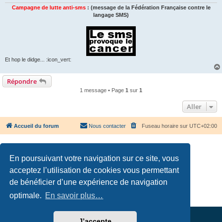
Campagne de lutte anti-sms
: (message de la Fédération Française contre le
langage SMS)
Et hop le didge... :icon_vert:
Répondre
1 message • Page
1
sur
1
Aller
Accueil du forum
Nous contacter
Fuseau horaire sur
UTC+02:00
En poursuivant votre navigation sur ce site, vous
acceptez l’utilisation de cookies vous permettant
Développé par
phpBB
® Forum Software © phpBB Limited
de bénéficier d’une expérience de navigation
Traduction française officielle
©
Qiaeru
optimale.
En savoir plus…
Confidentialité
|
Conditions
J’accepte