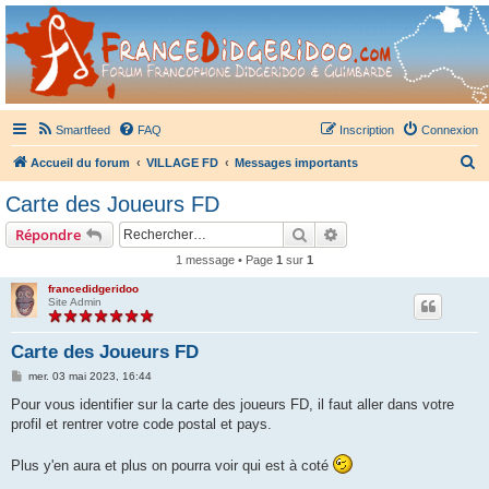
France Didgeridoo
Didgeridoo et Guimbarde sur France Didgeridoo - retrouvez la communauté.
Smartfeed
FAQ
Inscription
Connexion
R
Accueil du forum
VILLAGE FD
Messages importants
e
Carte des Joueurs FD
c
Rechercher
Recherche avancée
Répondre
h
1 message • Page
1
sur
1
e
francedidgeridoo
r
Site Admin
c
h
Carte des Joueurs FD
e
M
mer. 03 mai 2023, 16:44
e
r
s
Pour vous identifier sur la carte des joueurs FD, il faut aller dans votre
s
profil et rentrer votre code postal et pays.
a
g
e
Plus y'en aura et plus on pourra voir qui est à coté