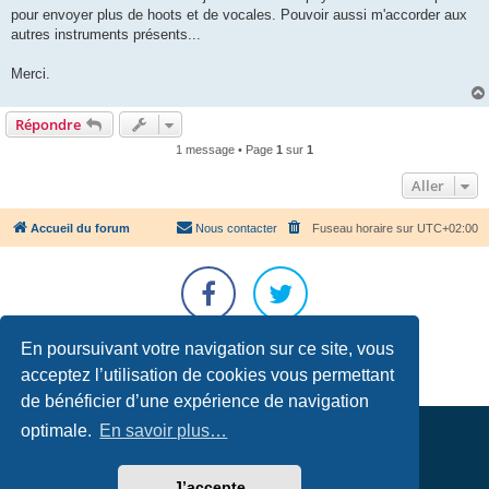
pour envoyer plus de hoots et de vocales. Pouvoir aussi m'accorder aux
autres instruments présents...
Merci.
Répondre
1 message • Page
1
sur
1
Aller
Accueil du forum
Nous contacter
Fuseau horaire sur
UTC+02:00
Développé par
phpBB
® Forum Software © phpBB Limited
En poursuivant votre navigation sur ce site, vous
Traduction française officielle
©
Qiaeru
acceptez l’utilisation de cookies vous permettant
Confidentialité
|
Conditions
de bénéficier d’une expérience de navigation
optimale.
En savoir plus…
J’accepte