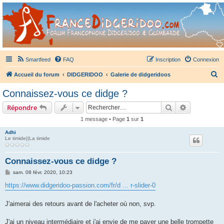
France Didgeridoo
Didgeridoo et Guimbarde sur France Didgeridoo - retrouvez la communauté.
Smartfeed
FAQ
Inscription
Connexion
R
Accueil du forum
DIDGERIDOO
Galerie de didgeridoos
e
Connaissez-vous ce didge ?
c
Rechercher
Recherche 
Répondre
h
1 message • Page
1
sur
1
e
Adhi
r
Le timide||La timide
c
h
Connaissez-vous ce didge ?
e
M
sam. 08 févr. 2020, 10:23
e
r
s
https://www.didgeridoo-passion.com/fr/d ... r-slider-0
s
a
g
J'aimerai des retours avant de l'acheter où non, svp.
e
J'ai un niveau intermédiaire et j'ai envie de me payer une belle trompette