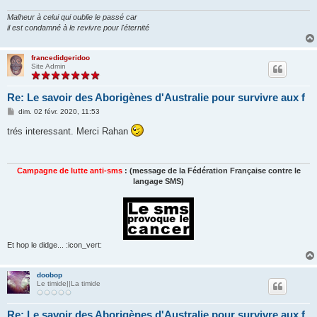
e
Malheur à celui qui oublie le passé car
il est condamné à le revivre pour l'éternité
francedidgeridoo
Site Admin
Re: Le savoir des Aborigènes d'Australie pour survivre aux f
M
dim. 02 févr. 2020, 11:53
e
s
trés interessant. Merci Rahan
s
a
g
e
Campagne de lutte anti-sms
: (message de la Fédération Française contre le
langage SMS)
Et hop le didge... :icon_vert:
doobop
Le timide||La timide
Re: Le savoir des Aborigènes d'Australie pour survivre aux f