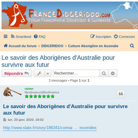
France Didgeridoo
Didgeridoo et Guimbarde sur France Didgeridoo - retrouvez la communauté.
Smartfeed
FAQ
Inscription
Connexion
R
Accueil du forum
DIDGERIDOO
Culture Aborigène en Australie
e
Le savoir des Aborigènes d'Australie pour
c
survivre aux futur
h
Rechercher
Recherche 
Répondre
e
3 messages • Page
1
sur
1
r
rahan
c
Modérateur||Modératrice
h
e
Le savoir des Aborigènes d'Australie pour survivre
aux futur
r
M
lun. 20 janv. 2020, 19:02
e
s
http://www.slate.fr/story/186341/connai ... -incendies
s
a
g