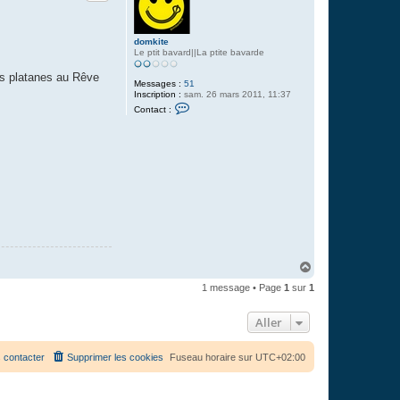
domkite
Le ptit bavard||La ptite bavarde
es platanes au Rêve
Messages :
51
Inscription :
sam. 26 mars 2011, 11:37
C
Contact :
o
n
t
a
c
t
e
r
d
o
m
k
i
t
e
H
a
1 message • Page
1
sur
1
u
t
Aller
 contacter
Supprimer les cookies
Fuseau horaire sur
UTC+02:00