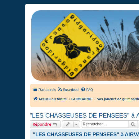
France Didgeridoo
Didgeridoo et Guimbarde sur France Didgeridoo - retrouvez la commun
Raccourcis
Smartfeed
FAQ
Accueil du forum
GUIMBARDE
Vos joueurs de guimbarde
"LES CHASSEUSES DE PENSEES" à AIRV
R
Répondre
"LES CHASSEUSES DE PENSEES" à AIRVAULT