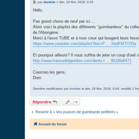
M
par
domkite
»
dim. 18 févr. 2018, 0:20
e
s
Hello,
s
a
g
Pas grand chose de neuf par ici....
e
Alors voici la playlist des différents "guimbardeux" du 
de l'Aborigène.
Merci à l'asso TUBE et à tous ceux qui bougent leurs fess
https://www.youtube.com/playlist?list=P ... XbdFMTO33a
Et pourquoi ailleurs? Il vous suffira de jeter un coup d'oe
http://www.francedidgeridoo.com/dents-l ... 95186df471
Ciaociao les gens,
Dom
Dernière modification par
domkite
le dim. 18 févr. 2018, 0:44, modifié 1 foi
Répondre
Revenir à « Vos joueurs de guimbarde préférés »
Accueil du forum