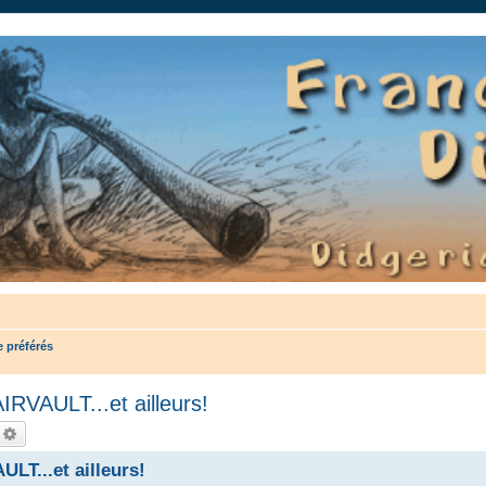
auté.
 préférés
AULT...et ailleurs!
echercher
Recherche avancée
...et ailleurs!