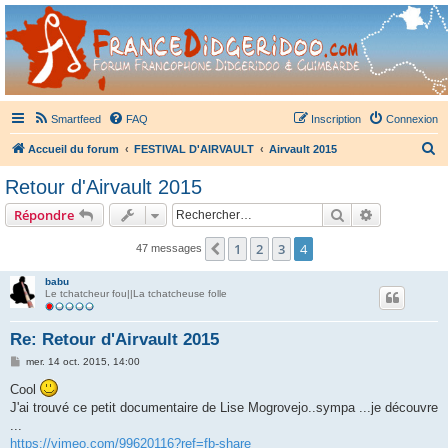
France Didgeridoo
Didgeridoo et Guimbarde sur France Didgeridoo - retrouvez la communauté.
Smartfeed
FAQ
Inscription
Connexion
R
Accueil du forum
FESTIVAL D'AIRVAULT
Airvault 2015
e
Retour d'Airvault 2015
c
Rechercher
Recherche 
Répondre
h
e
1
2
3
4
Précédent
47 messages
r
babu
c
Le tchatcheur fou||La tchatcheuse folle
h
Re: Retour d'Airvault 2015
e
M
mer. 14 oct. 2015, 14:00
r
e
s
Cool
s
J'ai trouvé ce petit documentaire de Lise Mogrovejo..sympa ...je découvre
a
g
...
e
https://vimeo.com/99620116?ref=fb-share