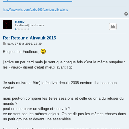
http://www.wix.com/babu963/bambusvibrations
monxy
Le discret||La discrète
Re: Retour d'Airvault 2015
M
sam. 27 févr. 2016, 17:39
e
s
Bonjour les Foufleurs,
s
a
g
j’arrive un peu tard mais je sent que chaque fois c’est la même rengaine :
e
les «vieux» disent c'était mieux avant ! :p
Je suis (suivre et être) le festival depuis 2005 environ. il a beaucoup
évolué.
mais peut-on comparer les 1eres sessions et celle ou on a dû refuser du
monde ?
peut-on comparer un village et une ville?
ce ne sont pas les mêmes enjeux. On ne dit pas les mêmes choses dans
un petit groupe et devant une assemblée.