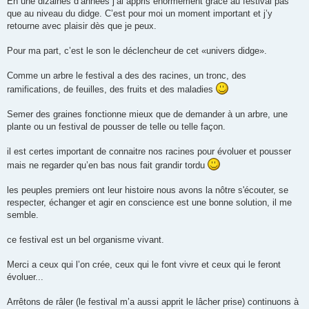
En une dizaines d’années j’ai appris énormément grâce au festival pas
que au niveau du didge. C’est pour moi un moment important et j’y
retourne avec plaisir dès que je peux.
Pour ma part, c’est le son le déclencheur de cet «univers didge».
Comme un arbre le festival a des des racines, un tronc, des
ramifications, de feuilles, des fruits et des maladies
Semer des graines fonctionne mieux que de demander à un arbre, une
plante ou un festival de pousser de telle ou telle façon.
il est certes important de connaitre nos racines pour évoluer et pousser
mais ne regarder qu’en bas nous fait grandir tordu
les peuples premiers ont leur histoire nous avons la nôtre s'écouter, se
respecter, échanger et agir en conscience est une bonne solution, il me
semble.
ce festival est un bel organisme vivant.
Merci a ceux qui l’on crée, ceux qui le font vivre et ceux qui le feront
évoluer...
Arrêtons de râler (le festival m’a aussi apprit le lâcher prise) continuons à