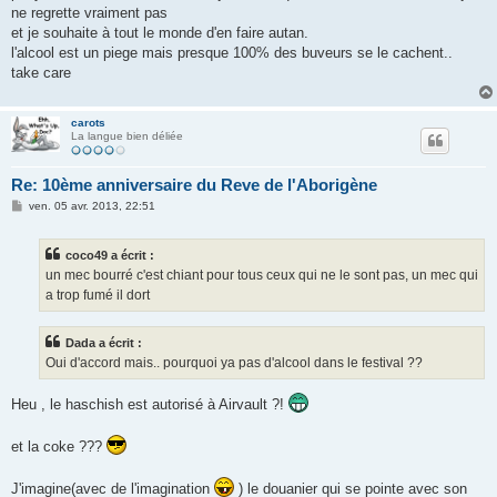
ne regrette vraiment pas
et je souhaite à tout le monde d'en faire autan.
l'alcool est un piege mais presque 100% des buveurs se le cachent..
take care
carots
La langue bien déliée
Re: 10ème anniversaire du Reve de l'Aborigène
M
ven. 05 avr. 2013, 22:51
e
s
s
coco49 a écrit :
a
g
un mec bourré c'est chiant pour tous ceux qui ne le sont pas, un mec qui
e
a trop fumé il dort
Dada a écrit :
Oui d'accord mais.. pourquoi ya pas d'alcool dans le festival ??
Heu , le haschish est autorisé à Airvault ?!
et la coke ???
J'imagine(avec de l'imagination
) le douanier qui se pointe avec son