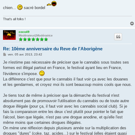
chien...
sacré bordel
That's all folks !
coco49
Modérateur||Modératrice
Re: 10ème anniversaire du Reve de l'Aborigène
M
ven. 05 avr. 2013, 23:42
e
s
Je n'estime pas nécessaire de préciser que le cannabis sous toutes ses
s
formes est illégal partout en France, le festival ayant lieu en France,
a
g
l'évidence s'impose.
e
La différence c'est que pour le cannabis il faut voir ça avec les douanes
et les gendarmes, et croyez moi ils sont beaucoup moins cools que nous.
Je tiens tout de même à préciser que la démarche du festival n'est
absolument pas de promouvoir l'utilisation du cannabis ou de toute autre
drogue illégale (pour ça, il faut voir avec les cannabis social club). Si je
fais la comparaison entre les deux c'est plutôt pour pointer le fait que
l'alcool, bien que légale, n'est pas une drogue anodine, et qu'elle l'est
même moins que certaines drogues illégales.
On mène une réflexion depuis plusieurs année sur la multiplication des
drogues "dures" (coke, taz, acides...) sur le festival (elles étaient quasi