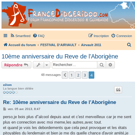
France Didgeridoo
Didgeridoo et Guimbarde sur France Didgeridoo - retrouvez la communauté.
Smartfeed
FAQ
Inscription
Connexion
R
Accueil du forum
FESTIVAL D'AIRVAULT
Airvault 2011
e
10ème anniversaire du Reve de l'Aborigène
c
Rechercher
Recherche 
Répondre
h
e
1
2
3
4
Précédent
48 messages
r
zélom
c
La langue bien déliée
h
Re: 10ème anniversaire du Reve de l'Aborigène
e
M
ven. 05 avr. 2013, 8:47
r
e
s
perso,je bois plus d"alcool depuis aout et c'est merveilleux car je me sent
s
plus en connection avec moi meme,les autres,avec tout.
a
g
et quand je vois les debordements que cela peut provoquer et les états
e
pitoyables du lendemain et bien je me dis quelle chance d'avoir arrété,je