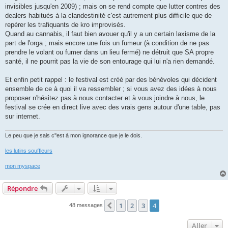
invisibles jusqu'en 2009) ; mais on se rend compte que lutter contres des
dealers habitués à la clandestinité c'est autrement plus difficile que de
repérer les trafiquants de kro improvisés.
Quand au cannabis, il faut bien avouer qu'il y a un certain laxisme de la
part de l'orga ; mais encore une fois un fumeur (à condition de ne pas
prendre le volant ou fumer dans un lieu fermé) ne détruit que SA propre
santé, il ne pourrit pas la vie de son entourage qui lui n'a rien demandé.
Et enfin petit rappel : le festival est créé par des bénévoles qui décident
ensemble de ce à quoi il va ressembler ; si vous avez des idées à nous
proposer n'hésitez pas à nous contacter et à vous joindre à nous, le
festival se crée en direct live avec des vrais gens autour d'une table, pas
sur internet.
Le peu que je sais c''est à mon ignorance que je le dois.
les lutins souffleurs
mon myspace
Répondre
1
2
3
4
Précédent
48 messages
Aller