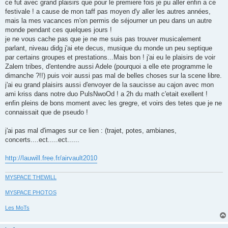
ce fut avec grand plaisirs que pour le premiere fois je pu aller enfin a ce
a
g
festivale ! a cause de mon taff pas moyen d'y aller les autres années,
e
mais la mes vacances m'on permis de séjourner un peu dans un autre
monde pendant ces quelques jours !
je ne vous cache pas que je ne me suis pas trouver musicalement
parlant, niveau didg j'ai ete decus, musique du monde un peu septique
par certains groupes et prestations...Mais bon ! j'ai eu le plaisirs de voir
Zalem tribes, d'entendre aussi Adele (pourquoi a elle ete programme le
dimanche ?!!) puis voir aussi pas mal de belles choses sur la scene libre.
j'ai eu grand plaisirs aussi d'envoyer de la saucisse au cajon avec mon
ami kriss dans notre duo PulsNwoOd ! a 2h du math c'etait exellent !
enfin pleins de bons moment avec les gregre, et voirs des tetes que je ne
connaissait que de pseudo !
j'ai pas mal d'images sur ce lien : (trajet, potes, ambianes,
concerts....ect.....ect......
http://lauwill.free.fr/airvault2010
MYSPACE THEWILL
MYSPACE PHOTOS
Les MoTs