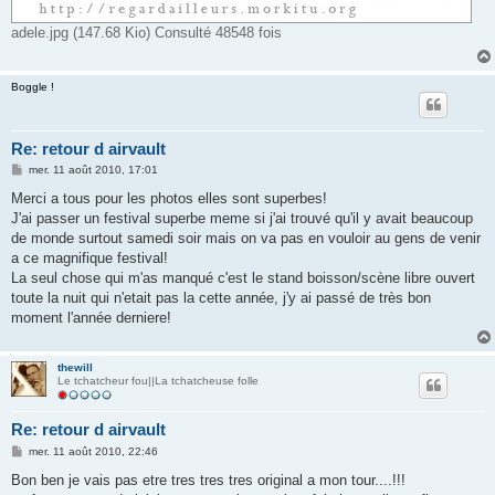
adele.jpg (147.68 Kio) Consulté 48548 fois
Boggle !
Re: retour d airvault
M
mer. 11 août 2010, 17:01
e
s
Merci a tous pour les photos elles sont superbes!
s
J'ai passer un festival superbe meme si j'ai trouvé qu'il y avait beaucoup
a
g
de monde surtout samedi soir mais on va pas en vouloir au gens de venir
e
a ce magnifique festival!
La seul chose qui m'as manqué c'est le stand boisson/scène libre ouvert
toute la nuit qui n'etait pas la cette année, j'y ai passé de très bon
moment l'année derniere!
thewill
Le tchatcheur fou||La tchatcheuse folle
Re: retour d airvault
M
mer. 11 août 2010, 22:46
e
s
Bon ben je vais pas etre tres tres tres original a mon tour....!!!
s