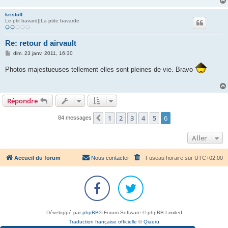
kristoff
Le ptit bavard||La ptite bavarde
Re: retour d airvault
M
dim. 23 janv. 2011, 16:30
e
s
Photos majestueuses tellement elles sont pleines de vie. Bravo
s
a
g
e
Répondre
1
2
3
4
5
6
Précédent
84 messages
Aller
Accueil du forum
Nous contacter
Fuseau horaire sur
UTC+02:00
Développé par
phpBB
® Forum Software © phpBB Limited
Traduction française officielle
©
Qiaeru