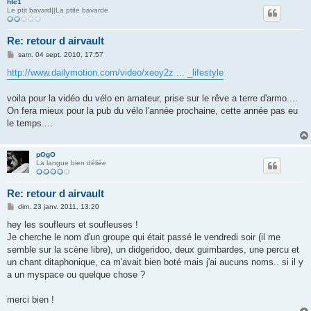
htc1
Le ptit bavard||La ptite bavarde
Re: retour d airvault
M
sam. 04 sept. 2010, 17:57
e
s
http://www.dailymotion.com/video/xeoy2z ... _lifestyle
s
a
g
voila pour la vidéo du vélo en amateur, prise sur le rêve a terre d'armo....
e
On fera mieux pour la pub du vélo l'année prochaine, cette année pas eu
le temps....
pOgO
La langue bien déliée
Re: retour d airvault
M
dim. 23 janv. 2011, 13:20
e
s
hey les soufleurs et soufleuses !
s
Je cherche le nom d'un groupe qui était passé le vendredi soir (il me
a
g
semble sur la scène libre), un didgeridoo, deux guimbardes, une percu et
e
un chant ditaphonique, ca m'avait bien boté mais j'ai aucuns noms.. si il y
a un myspace ou quelque chose ?
merci bien !