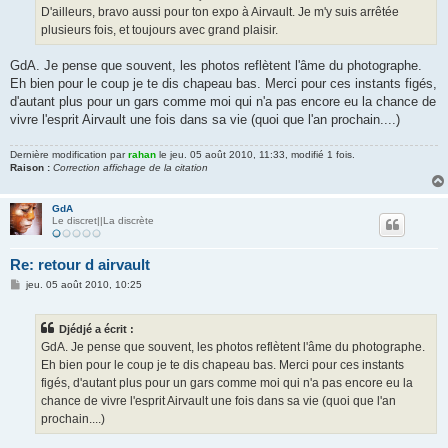
D'ailleurs, bravo aussi pour ton expo à Airvault. Je m'y suis arrêtée
plusieurs fois, et toujours avec grand plaisir.
GdA. Je pense que souvent, les photos reflètent l'âme du photographe.
Eh bien pour le coup je te dis chapeau bas. Merci pour ces instants figés,
d'autant plus pour un gars comme moi qui n'a pas encore eu la chance de
vivre l'esprit Airvault une fois dans sa vie (quoi que l'an prochain....)
Dernière modification par
rahan
le jeu. 05 août 2010, 11:33, modifié 1 fois.
Raison :
Correction affichage de la citation
GdA
Le discret||La discrète
Re: retour d airvault
M
jeu. 05 août 2010, 10:25
e
s
s
Djédjé a écrit :
a
g
GdA. Je pense que souvent, les photos reflètent l'âme du photographe.
e
Eh bien pour le coup je te dis chapeau bas. Merci pour ces instants
figés, d'autant plus pour un gars comme moi qui n'a pas encore eu la
chance de vivre l'esprit Airvault une fois dans sa vie (quoi que l'an
prochain....)