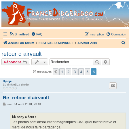
France Didgeridoo
Didgeridoo et Guimbarde sur France Didgeridoo - retrouvez la communauté.
Smartfeed
FAQ
Inscription
Connexion
R
Accueil du forum
FESTIVAL D'AIRVAULT
Airvault 2010
e
retour d airvault
c
Rechercher
Recherche 
Répondre
h
e
1
2
3
4
5
6
Précédent
84 messages
r
Djédjé
c
Le timide||La timide
h
Re: retour d airvault
e
M
mer. 04 août 2010, 23:01
r
e
s
s
saby a écrit :
a
g
Tes photos sont absolument magnifiques GdA, quel talent! bravo et
e
merci de nous faire partager ça.