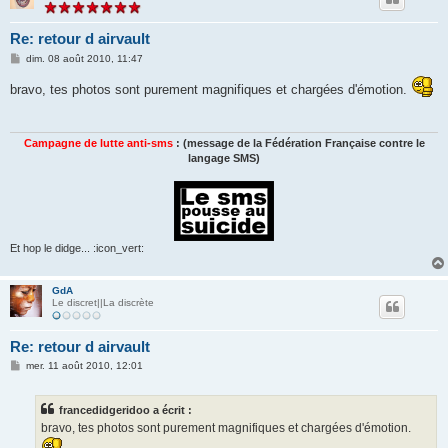
Re: retour d airvault
M
dim. 08 août 2010, 11:47
e
s
bravo, tes photos sont purement magnifiques et chargées d'émotion.
s
a
g
e
Campagne de lutte anti-sms
: (message de la Fédération Française contre le
langage SMS)
Et hop le didge... :icon_vert:
GdA
Le discret||La discrète
Re: retour d airvault
M
mer. 11 août 2010, 12:01
e
s
s
francedidgeridoo a écrit :
a
g
bravo, tes photos sont purement magnifiques et chargées d'émotion.
e