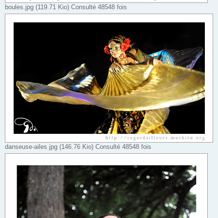
boules.jpg (119.71 Kio) Consulté 48548 fois
danseuse-ailes.jpg (146.76 Kio) Consulté 48548 fois