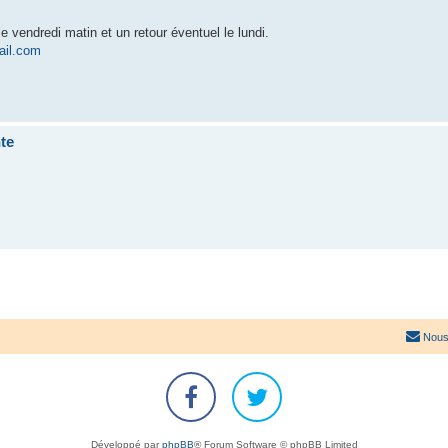
e vendredi matin et un retour éventuel le lundi.
ail.com
te
Nous
Développé par
phpBB
® Forum Software © phpBB Limited