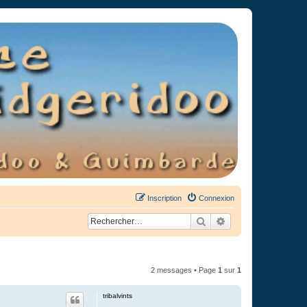
Inscription
Connexion
Rechercher
Recherche avancée
2 messages • Page
1
sur
1
tribalvints