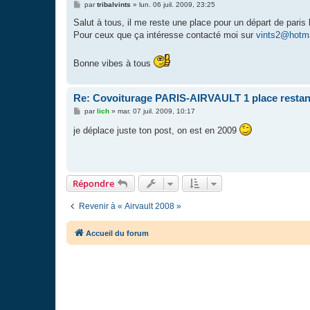
M
par
tribalvints
»
lun. 06 juil. 2009, 23:25
e
s
Salut à tous, il me reste une place pour un départ de paris l
s
Pour ceux que ça intéresse contacté moi sur
vints2@hotm
a
g
e
Bonne vibes à tous
Re: Covoiturage PARIS-AIRVAULT 1 place restan
M
par
lich
»
mar. 07 juil. 2009, 10:17
e
s
je déplace juste ton post, on est en 2009
s
a
g
e
Répondre
Revenir à « Airvault 2008 »
Accueil du forum