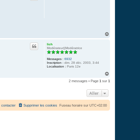
H
a
u
lich
t
Modérateur||Modératrice
Messages :
6932
Inscription :
dim. 28 déc. 2003, 3:44
Localisation :
Paris 12e
H
a
2 messages • Page
1
sur
1
u
t
Aller
 contacter
Supprimer les cookies
Fuseau horaire sur
UTC+02:00