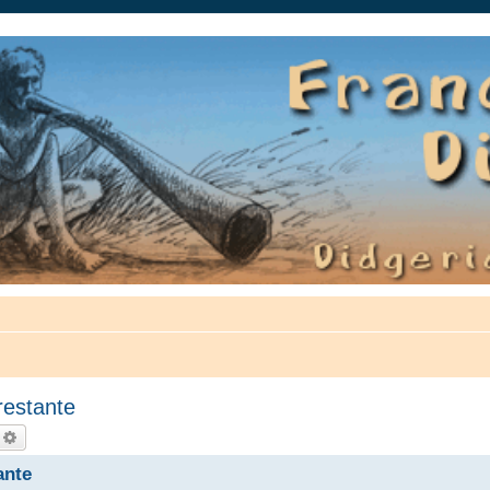
auté.
restante
echercher
Recherche avancée
ante