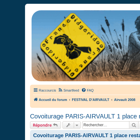
France Didgeridoo
Didgeridoo et Guimbarde sur France Didgeridoo - retrouvez la commun
Raccourcis
Smartfeed
FAQ
Accueil du forum
FESTIVAL D'AIRVAULT
Airvault 2008
Covoiturage PARIS-AIRVAULT 1 place 
R
Répondre
Covoiturage PARIS-AIRVAULT 1 place rest