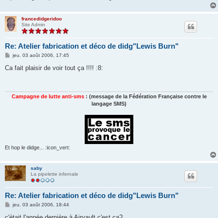
francedidgeridoo
Site Admin
Re: Atelier fabrication et déco de didg"Lewis Burn"
M
jeu. 03 août 2006, 17:45
e
s
Ca fait plaisir de voir tout ça !!!! :8:
s
a
g
e
Campagne de lutte anti-sms
: (message de la Fédération Française contre le
langage SMS)
Et hop le didge... :icon_vert:
saby
La pipelette infernale
Re: Atelier fabrication et déco de didg"Lewis Burn"
M
jeu. 03 août 2006, 18:44
e
s
c'était l'année dernière à Airvault c'est ca?