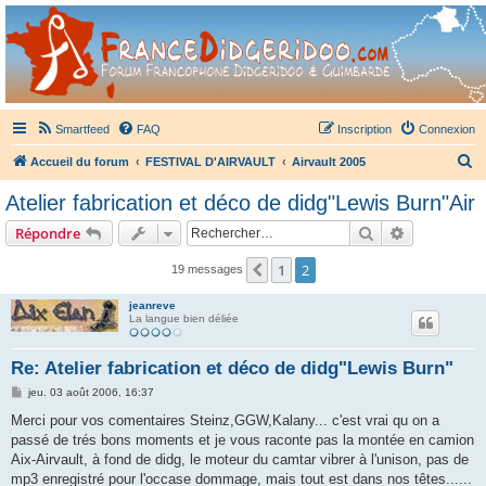
France Didgeridoo
Didgeridoo et Guimbarde sur France Didgeridoo - retrouvez la communauté.
Smartfeed
FAQ
Inscription
Connexion
R
Accueil du forum
FESTIVAL D'AIRVAULT
Airvault 2005
e
Atelier fabrication et déco de didg"Lewis Burn"Air
c
Rechercher
Recherche 
Répondre
h
e
1
2
Précédent
19 messages
r
jeanreve
c
La langue bien déliée
h
Re: Atelier fabrication et déco de didg"Lewis Burn"
e
M
jeu. 03 août 2006, 16:37
r
e
s
Merci pour vos comentaires Steinz,GGW,Kalany... c'est vrai qu on a
s
passé de trés bons moments et je vous raconte pas la montée en camion
a
g
Aix-Airvault, à fond de didg, le moteur du camtar vibrer à l'unison, pas de
e
mp3 enregistré pour l'occase dommage, mais tout est dans nos têtes......