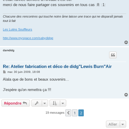
s
merci de nous faire partager ces souvenirs en tous cas :8: :1:
a
g
e
Chacune des rencontres qui touche notre âme laisse une trace qui ne disparaît jamais
tout à fait
Les Lutins Souffleurs
http://www.myspace.com/sabydidge
damdidg
Re: Atelier fabrication et déco de didg"Lewis Burn"Air
M
mar. 30 juin 2009, 18:08
e
s
Alala que de bons et beaux souvenirs...
s
a
g
J'espère qu'on remettra ça !!!
e
Répondre
1
2
Précédent
19 messages
Aller