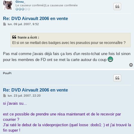
Girou_
Le causeur confirmé||La causeuse confirmée
Re: DVD Airvault 2006 en vente
M
lun. 09 juil. 2007, 9:52
e
s
s
franie a écrit :
a
g
Et si on se mettait des badges avec les pseudos pour se reconnaître ?
e
Pas mal comme j'avais déjà fais ça lors d'un resto-tchat une fois lol sinon
pour les membres de FD ont se met la carte autour du coup
PouPi
Re: DVD Airvault 2006 en vente
M
lun. 23 juil. 2007, 22:20
e
s
si j'avais su...
s
a
g
est ce possible de prendre une résa maintenant et de le recevoir par
e
courrier ?
J'ai raté le debut de la videoprojection (quel loose :dodo1: ) et j'ai trouvé la
fin super !