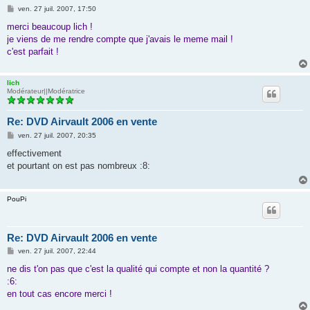
M
ven. 27 juil. 2007, 17:50
e
s
merci beaucoup lich !
s
je viens de me rendre compte que j'avais le meme mail !
a
g
c'est parfait !
e
lich
Modérateur||Modératrice
Re: DVD Airvault 2006 en vente
M
ven. 27 juil. 2007, 20:35
e
s
effectivement
s
et pourtant on est pas nombreux :8:
a
g
e
PouPi
Re: DVD Airvault 2006 en vente
M
ven. 27 juil. 2007, 22:44
e
s
ne dis t'on pas que c'est la qualité qui compte et non la quantité ?
s
:6:
a
g
en tout cas encore merci !
e