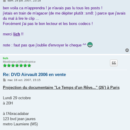
M
sam. 28 juil. 2007, 23:18
e
s
ben voila ca m'apprendra ! je n'avais pas lu tous les posts !
s
j'etais en train de m'agacer (de me dépiter plutôt :sm8: ) parce que j'avais
a
g
du mal à lire le clip ...
e
Forcément j'ai pas le bon lecteur et les bons codecs !
merci
lich
!!
note : faut pas que j'oublie d'envoyer le cheque ^^
lich
Modérateur||Modératrice
Re: DVD Airvault 2006 en vente
M
mar. 16 oct. 2007, 15:15
e
s
Projection du documentaire "Le Temps d'un Rêve..." (26') à Paris
s
a
g
Lundi 29 octobre
e
à 20H
à l'Abracadabar
123 bvd jean jaures
metro Laumiere (M5)