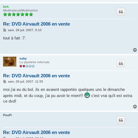
lich
Modérateur||Modératrice
Re: DVD Airvault 2006 en vente
M
sam. 28 juil. 2007, 0:10
e
s
tout à fait :7:
s
a
g
e
saby
La pipelette infernale
Re: DVD Airvault 2006 en vente
M
sam. 28 juil. 2007, 11:55
e
s
moi j'ai eu du bol, ils en avaient rapportés quelques uns le dimanche
s
après midi, et du coup, j'ai pu avoir le mien!!!
c'est vrai qu'il est extra
a
g
ce dvd!
e
PouPi
Re: DVD Airvault 2006 en vente