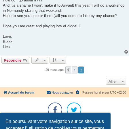
How do I go about it???
And it's a shame I won't make it to Airvault this year, I will do a workshop
in Normandy starting that weekend.
Hope to see you here or there (will you come to Lille by any chance?
Hope you are great and playing lots of didge!!!
Love,
Bizzz,
Lies
Répondre
1
2
Précédent
29 messages
Aller
Accueil du forum
Nous contacter
Fuseau horaire sur
UTC+02:00
En poursuivant votre navigation sur ce site, vous
Développé par
phpBB
® Forum Software © phpBB Limited
acceptez l’utilisation de cookies vous permettant
Traduction française officielle
©
Qiaeru