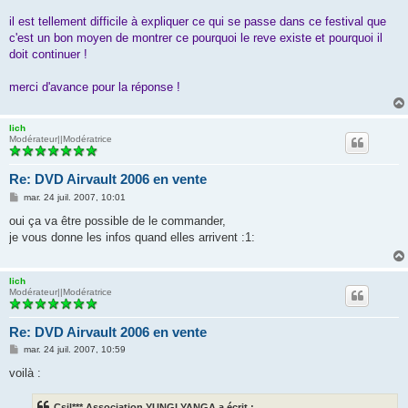
il est tellement difficile à expliquer ce qui se passe dans ce festival que
c'est un bon moyen de montrer ce pourquoi le reve existe et pourquoi il
doit continuer !
merci d'avance pour la réponse !
lich
Modérateur||Modératrice
Re: DVD Airvault 2006 en vente
M
mar. 24 juil. 2007, 10:01
e
s
oui ça va être possible de le commander,
s
je vous donne les infos quand elles arrivent :1:
a
g
e
lich
Modérateur||Modératrice
Re: DVD Airvault 2006 en vente
M
mar. 24 juil. 2007, 10:59
e
s
voilà :
s
a
g
Csil*** Association YUNGI YANGA a écrit :