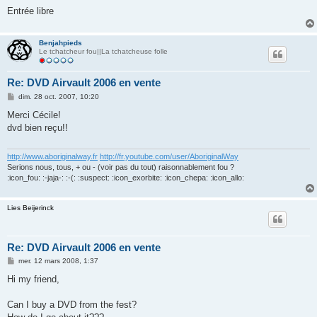
Entrée libre
Benjahpieds
Le tchatcheur fou||La tchatcheuse folle
Re: DVD Airvault 2006 en vente
M
dim. 28 oct. 2007, 10:20
e
s
Merci Cécile!
s
dvd bien reçu!!
a
g
e
http://www.aboriginalway.fr
http://fr.youtube.com/user/AboriginalWay
Serions nous, tous, + ou - (voir pas du tout) raisonnablement fou ?
:icon_fou: :-jaja-: :-(: :suspect: :icon_exorbite: :icon_chepa: :icon_allo:
Lies Beijerinck
Re: DVD Airvault 2006 en vente
M
mer. 12 mars 2008, 1:37
e
s
Hi my friend,
s
a
g
Can I buy a DVD from the fest?
e