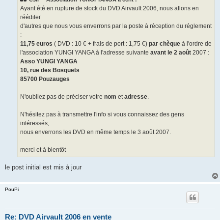
e
Ayant été en rupture de stock du DVD Airvault 2006, nous allons en
rééditer
d'autres que nous vous enverrons par la poste à réception du réglement
:
11,75 euros
( DVD : 10 € + frais de port : 1,75 €)
par chèque
à l'ordre de
l'association YUNGI YANGA à l'adresse suivante
avant le 2 août
2007 :
Asso YUNGI YANGA
10, rue des Bosquets
85700 Pouzauges
N'oubliez pas de préciser votre
nom
et
adresse
.
N'hésitez pas à transmettre l'info si vous connaissez des gens
intéressés,
nous enverrons les DVD en même temps le 3 août 2007.
merci et à bientôt
le post initial est mis à jour
PouPi
Re: DVD Airvault 2006 en vente