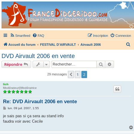
France Didgeridoo
Didgeridoo et Guimbarde sur France Didgeridoo - retrouvez la communauté.
Smartfeed
FAQ
Inscription
Connexion
R
Accueil du forum
FESTIVAL D'AIRVAULT
Airvault 2006
e
DVD Airvault 2006 en vente
c
Rechercher
Recherche 
Répondre
h
e
1
2
Précédent
29 messages
r
lich
c
Modérateur||Modératrice
h
Re: DVD Airvault 2006 en vente
e
M
lun. 09 juil. 2007, 1:55
r
e
s
je sais pas si ça sera au stand info
s
faudra voir avec Cecile
a
g
e