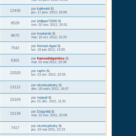
par
kalimukti
12430
jeu. 17 janv. 2013, 18:08
par
philippe72000
8529
ven. 02 nov. 2012, 20:51
par
troubarde
9675
mar. 16 oct. 2012, 23:25
par
Nomad-Agad
7542
lun. 18 juin 2012, 14:55
par
francedidgeridoo
6302
mar. 01 mai 2012, 20:38
par
rapho
22020
lun. 23 avr. 2012, 22:55
par
skunkyplooky
13122
dim. 18 mars 2012, 19:07
par
matpail
15104
jeu. 01 déc. 2011, 11:31
par
Dzigydidj
15139
mar. 22 nov. 2011, 23:09
par
skunkyplooky
7417
jeu. 19 mai 2011, 22:23