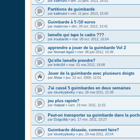
par
kalimukti
»
dim. 20 janv. 2013, 16:52
Partitions de guimbarde
par
kalimukti
»
ven. 11 janv. 2013, 15:00
Guimbarde à 5 /10 euros
par
madcrow
»
dim. 28 oct. 2012, 13:41
lamelle qui tape le cadre ???
par
troubarde
»
mar. 09 oct. 2012, 16:54
apprendre a jouer de la guimbarde Vol 2
par
Nomad-Agad
»
mer. 06 juin 2012, 15:36
Qu'elle lamelle prendre?
par
krikri34
»
mar. 01 mai 2012, 19:08
Jouer de la guimbarde avec plusieurs doigts
par
Ahaw
»
jeu. 22 oct. 2009, 12:01
J'ai cassé 5 guimbardes en deux semaines
par
skunkyplooky
»
jeu. 26 mai 2011, 21:08
jeu plus rapide?
par
matpail
»
sam. 19 nov. 2011, 11:52
Peut-on transporter sa guimbarde dans la poch
par
Dzigydidj
»
jeu. 17 nov. 2011, 23:27
Guimbarde désaxée, comment faire?
par
skunkyplooky
»
jeu. 19 mai 2011, 20:54