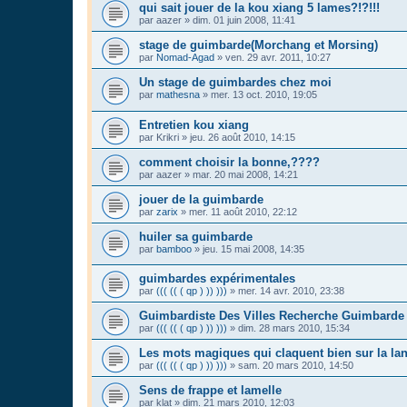
qui sait jouer de la kou xiang 5 lames?!?!!!
par
aazer
»
dim. 01 juin 2008, 11:41
stage de guimbarde(Morchang et Morsing)
par
Nomad-Agad
»
ven. 29 avr. 2011, 10:27
Un stage de guimbardes chez moi
par
mathesna
»
mer. 13 oct. 2010, 19:05
Entretien kou xiang
par
Krikri
»
jeu. 26 août 2010, 14:15
comment choisir la bonne,????
par
aazer
»
mar. 20 mai 2008, 14:21
jouer de la guimbarde
par
zarix
»
mer. 11 août 2010, 22:12
huiler sa guimbarde
par
bamboo
»
jeu. 15 mai 2008, 14:35
guimbardes expérimentales
par
((( (( ( qp ) )) )))
»
mer. 14 avr. 2010, 23:38
Guimbardiste Des Villes Recherche Guimbard
par
((( (( ( qp ) )) )))
»
dim. 28 mars 2010, 15:34
Les mots magiques qui claquent bien sur la lan
par
((( (( ( qp ) )) )))
»
sam. 20 mars 2010, 14:50
Sens de frappe et lamelle
par
klat
»
dim. 21 mars 2010, 12:03