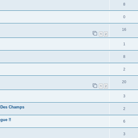
8
0
16
1
2
1
8
2
20
1
2
3
e Des Champs
2
gue !!
6
3