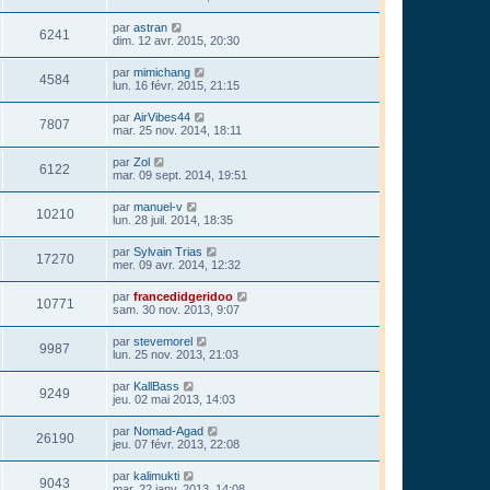
par
astran
6241
dim. 12 avr. 2015, 20:30
par
mimichang
4584
lun. 16 févr. 2015, 21:15
par
AirVibes44
7807
mar. 25 nov. 2014, 18:11
par
Zol
6122
mar. 09 sept. 2014, 19:51
par
manuel-v
10210
lun. 28 juil. 2014, 18:35
par
Sylvain Trias
17270
mer. 09 avr. 2014, 12:32
par
francedidgeridoo
10771
sam. 30 nov. 2013, 9:07
par
stevemorel
9987
lun. 25 nov. 2013, 21:03
par
KallBass
9249
jeu. 02 mai 2013, 14:03
par
Nomad-Agad
26190
jeu. 07 févr. 2013, 22:08
par
kalimukti
9043
mar. 22 janv. 2013, 14:08