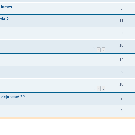
s lames
3
rde ?
11
0
15
1
2
14
3
18
1
2
 déjà testé ??
8
8