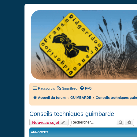
France Didgeridoo
Didgeridoo et Guimbarde sur France Didgeridoo - retrouvez la commun
Raccourcis
Smartfeed
FAQ
Accueil du forum
GUIMBARDE
Conseils techniques gui
Conseils techniques guimbarde
Recher
Re
Nouveau sujet
ANNONCES