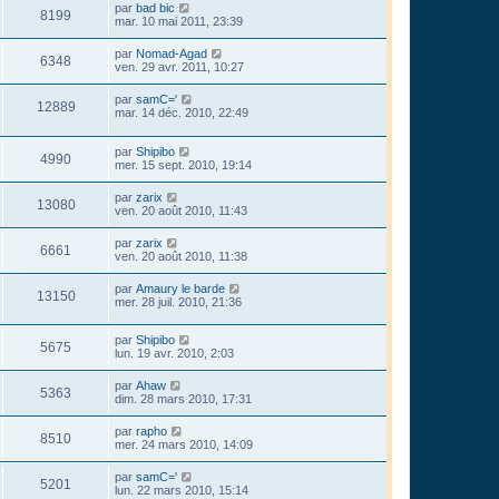
par
bad bic
8199
mar. 10 mai 2011, 23:39
par
Nomad-Agad
6348
ven. 29 avr. 2011, 10:27
par
samC='
12889
mar. 14 déc. 2010, 22:49
par
Shipibo
4990
mer. 15 sept. 2010, 19:14
par
zarix
13080
ven. 20 août 2010, 11:43
par
zarix
6661
ven. 20 août 2010, 11:38
par
Amaury le barde
13150
mer. 28 juil. 2010, 21:36
par
Shipibo
5675
lun. 19 avr. 2010, 2:03
par
Ahaw
5363
dim. 28 mars 2010, 17:31
par
rapho
8510
mer. 24 mars 2010, 14:09
par
samC='
5201
lun. 22 mars 2010, 15:14