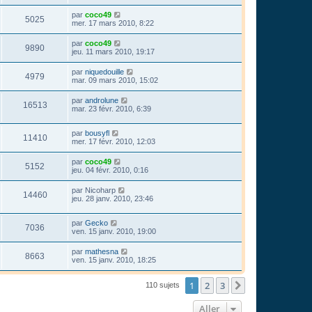
par
coco49
5025
mer. 17 mars 2010, 8:22
par
coco49
9890
jeu. 11 mars 2010, 19:17
par
niquedouille
4979
mar. 09 mars 2010, 15:02
par
androlune
16513
mar. 23 févr. 2010, 6:39
par
bousyfl
11410
mer. 17 févr. 2010, 12:03
par
coco49
5152
jeu. 04 févr. 2010, 0:16
par
Nicoharp
14460
jeu. 28 janv. 2010, 23:46
par
Gecko
7036
ven. 15 janv. 2010, 19:00
par
mathesna
8663
ven. 15 janv. 2010, 18:25
1
2
3
Suivant
110 sujets
Aller