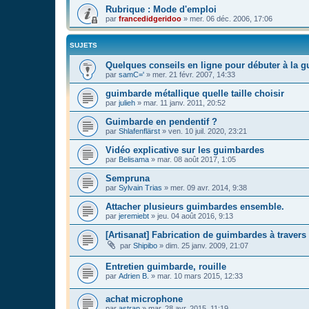
Rubrique : Mode d'emploi
par
francedidgeridoo
»
mer. 06 déc. 2006, 17:06
SUJETS
Quelques conseils en ligne pour débuter à la 
par
samC='
»
mer. 21 févr. 2007, 14:33
guimbarde métallique quelle taille choisir
par
julieh
»
mar. 11 janv. 2011, 20:52
Guimbarde en pendentif ?
par
Shlafenflärst
»
ven. 10 juil. 2020, 23:21
Vidéo explicative sur les guimbardes
par
Belisama
»
mar. 08 août 2017, 1:05
Sempruna
par
Sylvain Trias
»
mer. 09 avr. 2014, 9:38
Attacher plusieurs guimbardes ensemble.
par
jeremiebt
»
jeu. 04 août 2016, 9:13
[Artisanat] Fabrication de guimbardes à traver
par
Shipibo
»
dim. 25 janv. 2009, 21:07
Entretien guimbarde, rouille
par
Adrien B.
»
mar. 10 mars 2015, 12:33
achat microphone
par
astran
»
mar. 28 avr. 2015, 11:19