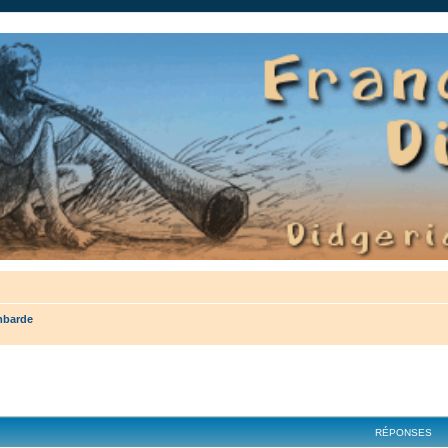
auté.
mbarde
cher
cherche avancée
RÉPONSES