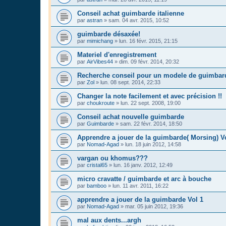
Conseil achat guimbarde italienne
par
astran
»
sam. 04 avr. 2015, 10:52
guimbarde désaxée!
par
mimichang
»
lun. 16 févr. 2015, 21:15
Materiel d'enregistrement
par
AirVibes44
»
dim. 09 févr. 2014, 20:32
Recherche conseil pour un modele de guimbar
par
Zol
»
lun. 08 sept. 2014, 22:33
Changer la note facilement et avec précision !!
par
choukroute
»
lun. 22 sept. 2008, 19:00
Conseil achat nouvelle guimbarde
par
Guimbarde
»
sam. 22 févr. 2014, 18:50
Apprendre a jouer de la guimbarde( Morsing) V
par
Nomad-Agad
»
lun. 18 juin 2012, 14:58
vargan ou khomus???
par
cristal65
»
lun. 16 janv. 2012, 12:49
micro cravatte / guimbarde et arc à bouche
par
bamboo
»
lun. 11 avr. 2011, 16:22
apprendre a jouer de la guimbarde Vol 1
par
Nomad-Agad
»
mar. 05 juin 2012, 19:36
mal aux dents...argh