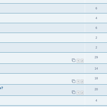
6
4
6
2
2
29
1
2
14
18
1
2
e?
20
1
2
4