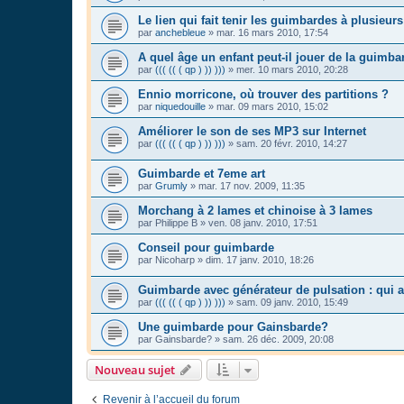
Le lien qui fait tenir les guimbardes à plusieur
par
anchebleue
»
mar. 16 mars 2010, 17:54
A quel âge un enfant peut-il jouer de la guimba
par
((( (( ( qp ) )) )))
»
mer. 10 mars 2010, 20:28
Ennio morricone, où trouver des partitions ?
par
niquedouille
»
mar. 09 mars 2010, 15:02
Améliorer le son de ses MP3 sur Internet
par
((( (( ( qp ) )) )))
»
sam. 20 févr. 2010, 14:27
Guimbarde et 7eme art
par
Grumly
»
mar. 17 nov. 2009, 11:35
Morchang à 2 lames et chinoise à 3 lames
par
Philippe B
»
ven. 08 janv. 2010, 17:51
Conseil pour guimbarde
par
Nicoharp
»
dim. 17 janv. 2010, 18:26
Guimbarde avec générateur de pulsation : qui a
par
((( (( ( qp ) )) )))
»
sam. 09 janv. 2010, 15:49
Une guimbarde pour Gainsbarde?
par
Gainsbarde?
»
sam. 26 déc. 2009, 20:08
Nouveau sujet
Revenir à l’accueil du forum