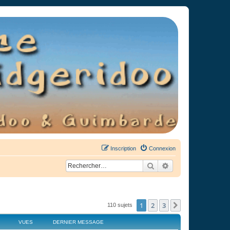
Inscription
Connexion
Rechercher
Recherche avancée
1
2
3
Suivant
110 sujets
VUES
DERNIER MESSAGE