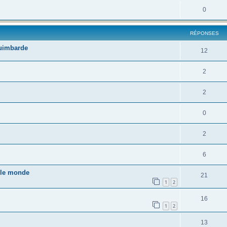
0
RÉPONSES
guimbarde
12
2
2
0
2
6
s le monde
21
1
2
16
1
2
13