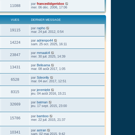
par
francedidgeridoo
11088
mer. 06 déc. 2006, 17:06
VUES
DERNIER MESSAGE
par
rapho
19115
mar. 24 juil. 2012, 0:54
par
adrienpo44
14224
sam. 25 oct. 2025, 16:11
par
mmaaki4
23847
mer. 30 juil. 2025, 14:39
par
Belisama
13431
mar. 08 août 2017, 1:05
par
Sdeonlly
6528
mar. 04 avr. 2017, 12:51
par
jeremiebt
8315
jeu. 04 août 2016, 15:21
par
batman
32669
jeu. 17 sept. 2015, 23:00
par
bamboo
15786
mer. 22 juil. 2015, 21:37
par
astran
10341
sam. 02 mai 2015, 9:42