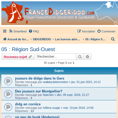
France Didgeridoo
Didgeridoo et Guimbarde sur France Didgeridoo - retrouvez la communauté.
Smartfeed
FAQ
Inscription
Connexion
R
Accueil du forum
DIDGERIDOO
Les bonnes adresses du didgeridoo
05 : Région Sud-Ouest
e
05 : Région Sud-Ouest
c
Rechercher
Recherche avanc
Nouveau sujet
h
36 sujets • Page
1
sur
1
e
Sujets
r
c
joueurs de didge dans le Gers
Dernier message par
wallabydebennetton
«
jeu. 01 juin 2023, 14:12
h
Réponses :
1
e
Des joueurs sur Montpellier?
Dernier message par
Natchès
«
dim. 09 sept. 2018, 21:27
r
Réponses :
3
didg en corrèze
Dernier message par
hélèna nuage
«
mar. 19 juin 2018, 14:06
Réponses :
13
un peu de busk (Andernos)