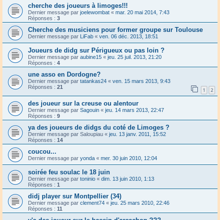
cherche des joueurs à limoges!!!
Dernier message par
joelewombat
«
mar. 20 mai 2014, 7:43
Réponses :
3
Cherche des musiciens pour former groupe sur Toulouse
Dernier message par
LiFab
«
ven. 06 déc. 2013, 18:51
Joueurs de didg sur Périgueux ou pas loin ?
Dernier message par
aubine15
«
jeu. 25 juil. 2013, 21:20
Réponses :
4
une asso en Dordogne?
Dernier message par
tatankas24
«
ven. 15 mars 2013, 9:43
Réponses :
21
1
2
des joueur sur la creuse ou alentour
Dernier message par
Sagouin
«
jeu. 14 mars 2013, 22:47
Réponses :
9
ya des joueurs de didgs du coté de Limoges ?
Dernier message par
Saloupiau
«
jeu. 13 janv. 2011, 15:52
Réponses :
14
coucou...
Dernier message par
yonda
«
mer. 30 juin 2010, 12:04
soirée feu soulac le 18 juin
Dernier message par
toninio
«
dim. 13 juin 2010, 1:13
Réponses :
1
didj player sur Montpellier (34)
Dernier message par
clement74
«
jeu. 25 mars 2010, 22:46
Réponses :
11