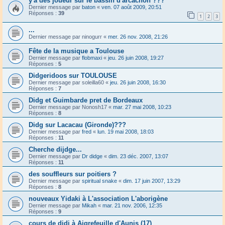
y'a des joueur sur le bassin d'arcachon ???
Dernier message par
baton
«
ven. 07 août 2009, 20:51
Réponses :
39
1
2
3
...
Dernier message par
ninogurr
«
mer. 26 nov. 2008, 21:26
Fête de la musique a Toulouse
Dernier message par
flobmaxi
«
jeu. 26 juin 2008, 19:27
Réponses :
5
Didgeridoos sur TOULOUSE
Dernier message par
soleilla60
«
jeu. 26 juin 2008, 16:30
Réponses :
7
Didg et Guimbarde pret de Bordeaux
Dernier message par
Nonosh17
«
mar. 27 mai 2008, 10:23
Réponses :
8
Didg sur Lacacau (Gironde)???
Dernier message par
fred
«
lun. 19 mai 2008, 18:03
Réponses :
11
Cherche dijdge...
Dernier message par
Dr didge
«
dim. 23 déc. 2007, 13:07
Réponses :
11
des souffleurs sur poitiers ?
Dernier message par
spiritual snake
«
dim. 17 juin 2007, 13:29
Réponses :
8
nouveaux Yidaki à L'association L'aborigène
Dernier message par
Mikah
«
mar. 21 nov. 2006, 12:35
Réponses :
9
cours de didj à Aigrefeuille d'Aunis (17)