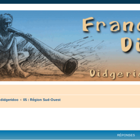
auté.
 didgeridoo
05 : Région Sud-Ouest
cher
cherche avancée
RÉPONSES