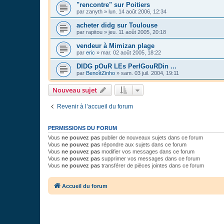
"rencontre" sur Poitiers
par
zanyth
»
lun. 14 août 2006, 12:34
acheter didg sur Toulouse
par
rapitou
»
jeu. 11 août 2005, 20:18
vendeur à Mimizan plage
par
eric
»
mar. 02 août 2005, 18:22
DIDG pOuR LEs PerIGouRDin ...
par
BenoîtZinho
»
sam. 03 juil. 2004, 19:11
Nouveau sujet
Revenir à l’accueil du forum
PERMISSIONS DU FORUM
Vous
ne pouvez pas
publier de nouveaux sujets dans ce forum
Vous
ne pouvez pas
répondre aux sujets dans ce forum
Vous
ne pouvez pas
modifier vos messages dans ce forum
Vous
ne pouvez pas
supprimer vos messages dans ce forum
Vous
ne pouvez pas
transférer de pièces jointes dans ce forum
Accueil du forum