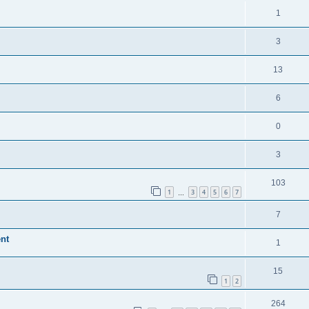
1
3
13
6
0
3
103
1
3
4
5
6
7
…
7
ent
1
15
1
2
264