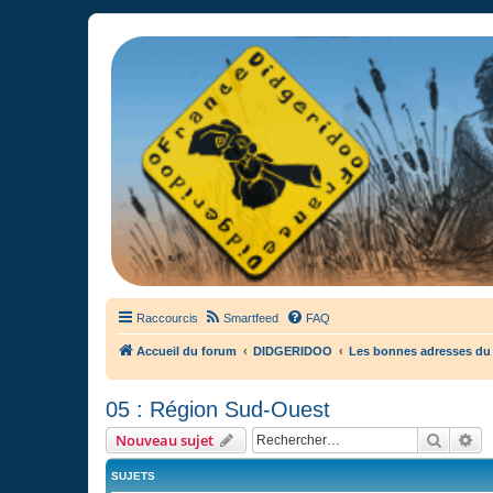
France Didgeridoo
Didgeridoo et Guimbarde sur France Didgeridoo - retrouvez la commun
Raccourcis
Smartfeed
FAQ
Accueil du forum
DIDGERIDOO
Les bonnes adresses du
05 : Région Sud-Ouest
Recher
Re
Nouveau sujet
SUJETS