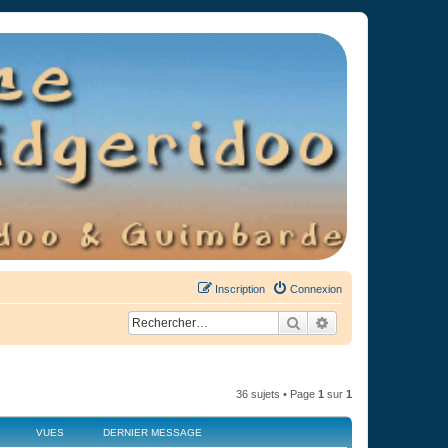
Inscription
Connexion
Rechercher
Recherche avancée
36 sujets • Page
1
sur
1
VUES
DERNIER MESSAGE