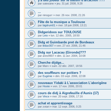
y'a des joueur sur le bassin d'arcachon ???
par
satesane
»
jeu. 31 juil. 2008, 9:28
...
par
ninogurr
»
mer. 26 nov. 2008, 21:26
Fête de la musique a Toulouse
par
bigdrum01
»
mer. 18 juin 2008, 13:21
Didgeridoos sur TOULOUSE
par
Leto
»
lun. 12 déc. 2005, 18:50
Didg et Guimbarde pret de Bordeaux
par
leduc007
»
ven. 27 oct. 2006, 21:46
Didg sur Lacacau (Gironde)???
par
ares9907
»
dim. 11 avr. 2004, 10:08
Cherche dijdge...
par
Marv
»
sam. 22 déc. 2007, 18:56
des souffleurs sur poitiers ?
par
Eugénie
»
dim. 03 sept. 2006, 22:08
nouveaux Yidaki à L'association L'aborigène
par
Hoote
»
ven. 17 nov. 2006, 20:01
cours de didj à Aigrefeuille d'Aunis (17)
par
Vince
»
mer. 20 sept. 2006, 17:16
achat et apprentissage
par
zotari
»
mar. 12 sept. 2006, 0:25