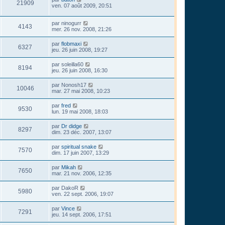
21909
ven. 07 août 2009, 20:51
par
ninogurr
4143
mer. 26 nov. 2008, 21:26
par
flobmaxi
6327
jeu. 26 juin 2008, 19:27
par
soleilla60
8194
jeu. 26 juin 2008, 16:30
par
Nonosh17
10046
mar. 27 mai 2008, 10:23
par
fred
9530
lun. 19 mai 2008, 18:03
par
Dr didge
8297
dim. 23 déc. 2007, 13:07
par
spiritual snake
7570
dim. 17 juin 2007, 13:29
par
Mikah
7650
mar. 21 nov. 2006, 12:35
par
DakoR
5980
ven. 22 sept. 2006, 19:07
par
Vince
7291
jeu. 14 sept. 2006, 17:51