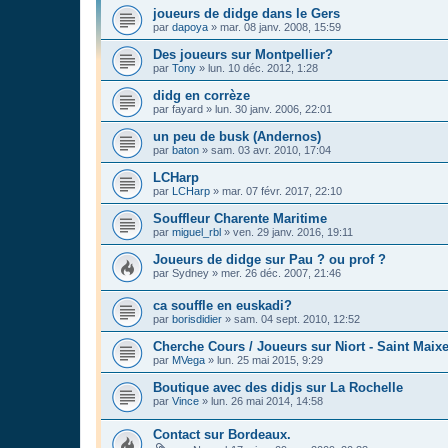
joueurs de didge dans le Gers
par
dapoya
»
mar. 08 janv. 2008, 15:59
Des joueurs sur Montpellier?
par
Tony
»
lun. 10 déc. 2012, 1:28
didg en corrèze
par
fayard
»
lun. 30 janv. 2006, 22:01
un peu de busk (Andernos)
par
baton
»
sam. 03 avr. 2010, 17:04
LCHarp
par
LCHarp
»
mar. 07 févr. 2017, 22:10
Souffleur Charente Maritime
par
miguel_rbl
»
ven. 29 janv. 2016, 19:11
Joueurs de didge sur Pau ? ou prof ?
par
Sydney
»
mer. 26 déc. 2007, 21:46
ca souffle en euskadi?
par
borisdidier
»
sam. 04 sept. 2010, 12:52
Cherche Cours / Joueurs sur Niort - Saint Maix
par
MVega
»
lun. 25 mai 2015, 9:29
Boutique avec des didjs sur La Rochelle
par
Vince
»
lun. 26 mai 2014, 14:58
Contact sur Bordeaux.