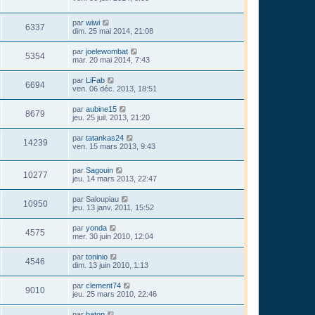
par
wiwi
6337
dim. 25 mai 2014, 21:08
par
joelewombat
5354
mar. 20 mai 2014, 7:43
par
LiFab
6694
ven. 06 déc. 2013, 18:51
par
aubine15
8679
jeu. 25 juil. 2013, 21:20
par
tatankas24
14239
ven. 15 mars 2013, 9:43
par
Sagouin
10277
jeu. 14 mars 2013, 22:47
par
Saloupiau
10950
jeu. 13 janv. 2011, 15:52
par
yonda
4575
mer. 30 juin 2010, 12:04
par
toninio
4546
dim. 13 juin 2010, 1:13
par
clement74
9010
jeu. 25 mars 2010, 22:46
par
baton