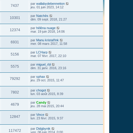
par
wallabydebennetton
7437
jeu. 01 juin 2023, 14:12
par
Natchès
10301
dim. 09 sept. 2018, 21:27
par
hélèna nuage
12374
mar. 19 juin 2018, 14:06
par
Manu kristal'Ink
6931
mer. 08 mars 2017, 11:58
par
LCHarp
5156
mar. 07 févr. 2017, 22:10
par
miguel_rbl
5575
dim. 31 janv. 2016, 23:16
par
sphax
79292
jeu. 29 oct. 2015, 11:47
par
chogot
7802
lun. 03 août 2015, 8:39
par
Candy
4679
jeu. 28 mai 2015, 20:44
par
Vince
12847
lun. 23 févr. 2015, 9:37
par
Didgbynik
117472
ven. 06 juin 2014, 0:00