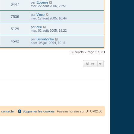
par
Eugénie
6447
mar. 22 août 2006, 22:51
par
Vince
7536
mer. 17 août 2005, 10:44
par
eric
5129
mar. 02 août 2005, 18:22
par
BenoîtZinho
4542
sam. 03 juil. 2004, 19:11
36 sujets • Page
1
sur
1
Aller
 contacter
Supprimer les cookies
Fuseau horaire sur
UTC+02:00