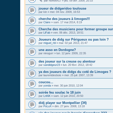
par
Nonosh17
»
jeu. 09 avr. 2009, 20:33
joueur de didgeridoo toulouse
par
kin
»
mer. 04 nov. 2009, 16:53
cherche des joueurs à limoges!!!
par
Claire
»
sam. 17 mai 2014, 8:19
Cherche des musiciens pour former groupe su
par
LiFab
»
ven. 06 déc. 2013, 18:51
Joueurs de didg sur Périgueux ou pas loin ?
par
miguel_rbl
»
mar. 02 juil. 2013, 21:47
une asso en Dordogne?
par
ninogurr
»
lun. 12 janv. 2009, 22:35
des joueur sur la creuse ou alentour
par
sandidgeur23
»
lun. 20 févr. 2012, 18:42
ya des joueurs de didgs du coté de Limoges ?
par
laurentdesbois
»
mer. 25 juil. 2007, 13:39
coucou...
par
yonda
»
mer. 30 juin 2010, 12:04
soirée feu soulac le 18 juin
par
LnKiK
»
sam. 12 juin 2010, 20:50
didj player sur Montpellier (34)
par
PoLuX
»
dim. 27 janv. 2008, 13:18