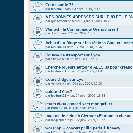
Cours sur le 73
par
fanfoue
»
ven. 03 sept. 2010, 9:17
MES BONNES ADRESSES SUR LE 83 ET LE 06
par
gilleswoodkde
»
mar. 11 mars 2008, 10:28
Wanted : la Communauté Grenobloise !
par
JuK6
»
mar. 12 juin 2007, 17:06
Achat d'un Didgé sur les régions Gard et Lozèr
par
Moumou
»
sam. 17 avr. 2010, 20:32
Housse de transport sur Lyon
par
Steuve
»
lun. 19 oct. 2009, 22:38
Cherche joueurs autour d'ALES 30 pour créatio
par
bigdrum01
»
mer. 24 juin 2009, 11:44
Cours Didge sur Lyon
par
Aengys
»
mer. 30 sept. 2009, 15:20
autour d'Ales?
par
bigdrum01
»
jeu. 24 sept. 2009, 18:33
cours et/ou concert vers montpellier
par
Bulle
»
mer. 10 juin 2009, 16:39
joueurs de didge à Clermont-Ferrand et alentou
par
didgerijoce
»
jeu. 22 janv. 2009, 10:22
worshop + concert philip peris à Annecy
par
MORELIA
»
sam. 10 janv. 2009, 20:28