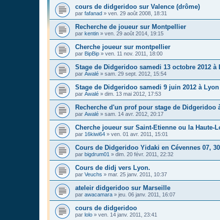
cours de didgeridoo sur Valence (drôme)
par
fafanad
»
ven. 29 août 2008, 18:31
Recherche de joueur sur Montpellier
par
kentin
»
ven. 29 août 2014, 19:15
Cherche joueur sur montpellier
par
BipBip
»
ven. 11 nov. 2011, 18:00
Stage de Didgeridoo samedi 13 octobre 2012 à
par
Awalé
»
sam. 29 sept. 2012, 15:54
Stage de Didgeridoo samedi 9 juin 2012 à Lyon
par
Awalé
»
dim. 13 mai 2012, 17:53
Recherche d'un prof pour stage de Didgeridoo 
par
Awalé
»
sam. 14 avr. 2012, 20:17
Cherche joueur sur Saint-Etienne ou la Haute-L
par
16kiwi64
»
ven. 01 avr. 2011, 15:01
Cours de Didgeridoo Yidaki en Cévennes 07, 30
par
bigdrum01
»
dim. 20 févr. 2011, 22:32
Cours de didj vers Lyon.
par
Veuchs
»
mar. 25 janv. 2011, 10:37
ateleir didgeridoo sur Marseille
par
awacamara
»
jeu. 06 janv. 2011, 16:07
cours de didgeridoo
par
lolo
»
ven. 14 janv. 2011, 23:41