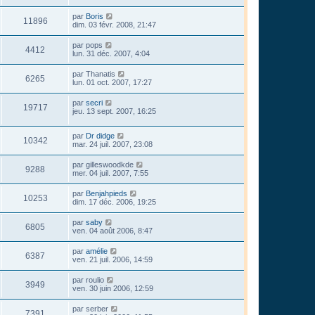
par
Boris
11896
dim. 03 févr. 2008, 21:47
par
pops
4412
lun. 31 déc. 2007, 4:04
par
Thanatis
6265
lun. 01 oct. 2007, 17:27
par
secri
19717
jeu. 13 sept. 2007, 16:25
par
Dr didge
10342
mar. 24 juil. 2007, 23:08
par
gilleswoodkde
9288
mer. 04 juil. 2007, 7:55
par
Benjahpieds
10253
dim. 17 déc. 2006, 19:25
par
saby
6805
ven. 04 août 2006, 8:47
par
amélie
6387
ven. 21 juil. 2006, 14:59
par
roulio
3949
ven. 30 juin 2006, 12:59
par
serber
7391