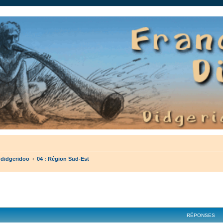
auté.
 didgeridoo
04 : Région Sud-Est
cher
cherche avancée
RÉPONSES