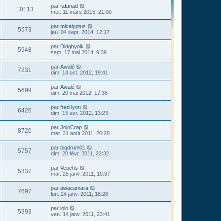
par
fafanad
10113
mer. 11 mars 2015, 21:00
par
micalyptus
5573
jeu. 04 sept. 2014, 12:17
par
Didgbynik
5948
sam. 17 mai 2014, 9:39
par
Awalé
7231
dim. 14 oct. 2012, 19:41
par
Awalé
5699
dim. 20 mai 2012, 17:36
par
fred lyon
6426
dim. 15 avr. 2012, 13:23
par
JojoCrap
8720
mer. 31 août 2011, 20:20
par
bigdrum01
5757
dim. 20 févr. 2011, 22:32
par
Veuchs
5337
mar. 25 janv. 2011, 10:37
par
awacamara
7697
lun. 24 janv. 2011, 18:28
par
lolo
5393
ven. 14 janv. 2011, 23:41