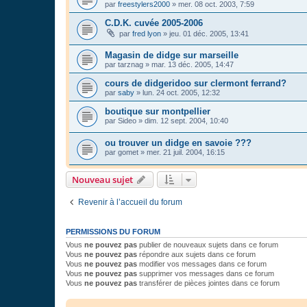
par
freestylers2000
»
mer. 08 oct. 2003, 7:59
C.D.K. cuvée 2005-2006
par
fred lyon
»
jeu. 01 déc. 2005, 13:41
Magasin de didge sur marseille
par
tarznag
»
mar. 13 déc. 2005, 14:47
cours de didgeridoo sur clermont ferrand?
par
saby
»
lun. 24 oct. 2005, 12:32
boutique sur montpellier
par
Sideo
»
dim. 12 sept. 2004, 10:40
ou trouver un didge en savoie ???
par
gomet
»
mer. 21 juil. 2004, 16:15
Nouveau sujet
Revenir à l’accueil du forum
PERMISSIONS DU FORUM
Vous
ne pouvez pas
publier de nouveaux sujets dans ce forum
Vous
ne pouvez pas
répondre aux sujets dans ce forum
Vous
ne pouvez pas
modifier vos messages dans ce forum
Vous
ne pouvez pas
supprimer vos messages dans ce forum
Vous
ne pouvez pas
transférer de pièces jointes dans ce forum