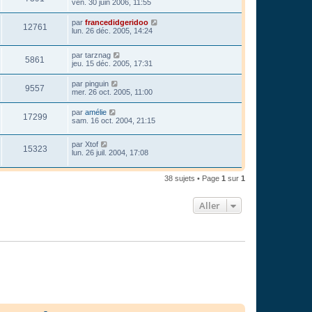
ven. 30 juin 2006, 11:55
par
francedidgeridoo
12761
lun. 26 déc. 2005, 14:24
par
tarznag
5861
jeu. 15 déc. 2005, 17:31
par
pinguin
9557
mer. 26 oct. 2005, 11:00
par
amélie
17299
sam. 16 oct. 2004, 21:15
par
Xtof
15323
lun. 26 juil. 2004, 17:08
38 sujets • Page
1
sur
1
Aller