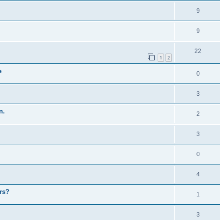
9
9
22
1
2
e
0
3
n.
2
3
0
4
rs?
1
3