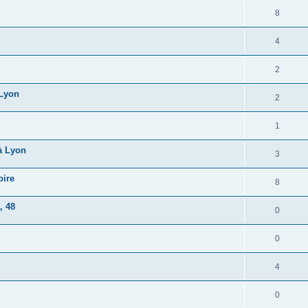
8
4
2
 Lyon
2
1
à Lyon
3
oire
8
, 48
0
0
4
0