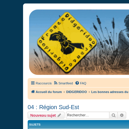
France Didgeridoo
Didgeridoo et Guimbarde sur France Didgeridoo - retrouvez la commun
Raccourcis
Smartfeed
FAQ
Accueil du forum
DIDGERIDOO
Les bonnes adresses du
04 : Région Sud-Est
Recher
Re
Nouveau sujet
SUJETS