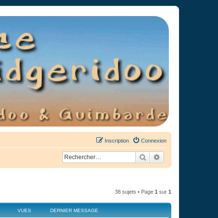
Inscription
Connexion
Rechercher
Recherche avancée
38 sujets • Page
1
sur
1
VUES
DERNIER MESSAGE