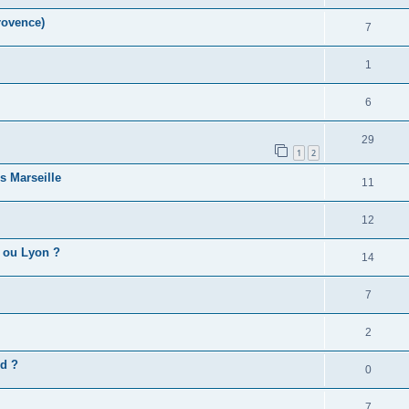
rovence)
7
1
6
29
1
2
s Marseille
11
12
e ou Lyon ?
14
7
2
rd ?
0
7