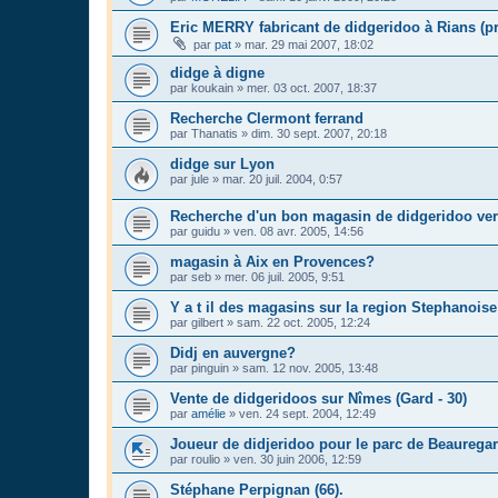
Eric MERRY fabricant de didgeridoo à Rians (p
par
pat
»
mar. 29 mai 2007, 18:02
didge à digne
par
koukain
»
mer. 03 oct. 2007, 18:37
Recherche Clermont ferrand
par
Thanatis
»
dim. 30 sept. 2007, 20:18
didge sur Lyon
par
jule
»
mar. 20 juil. 2004, 0:57
Recherche d'un bon magasin de didgeridoo ver
par
guidu
»
ven. 08 avr. 2005, 14:56
magasin à Aix en Provences?
par
seb
»
mer. 06 juil. 2005, 9:51
Y a t il des magasins sur la region Stephanois
par
gilbert
»
sam. 22 oct. 2005, 12:24
Didj en auvergne?
par
pinguin
»
sam. 12 nov. 2005, 13:48
Vente de didgeridoos sur Nîmes (Gard - 30)
par
amélie
»
ven. 24 sept. 2004, 12:49
Joueur de didjeridoo pour le parc de Beaurega
par
roulio
»
ven. 30 juin 2006, 12:59
Stéphane Perpignan (66).