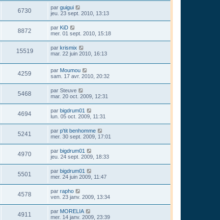
par
guigui
6730
jeu. 23 sept. 2010, 13:13
par
KiD
8872
mer. 01 sept. 2010, 15:18
par
krismix
15519
mar. 22 juin 2010, 16:13
par
Moumou
4259
sam. 17 avr. 2010, 20:32
par
Steuve
5468
mar. 20 oct. 2009, 12:31
par
bigdrum01
4694
lun. 05 oct. 2009, 11:31
par
p'tit benhomme
5241
mer. 30 sept. 2009, 17:01
par
bigdrum01
4970
jeu. 24 sept. 2009, 18:33
par
bigdrum01
5501
mer. 24 juin 2009, 11:47
par
rapho
4578
ven. 23 janv. 2009, 13:34
par
MORELIA
4911
mer. 14 janv. 2009, 23:39