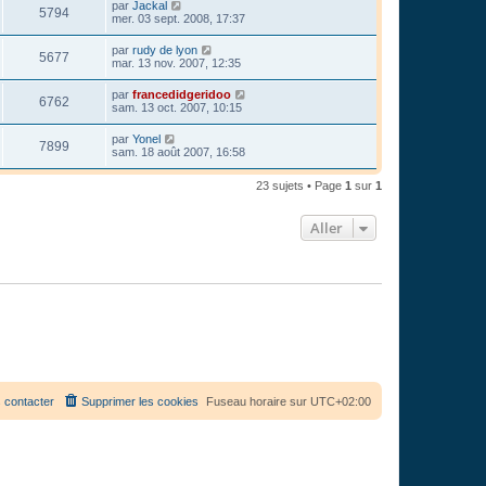
par
Jackal
5794
mer. 03 sept. 2008, 17:37
par
rudy de lyon
5677
mar. 13 nov. 2007, 12:35
par
francedidgeridoo
6762
sam. 13 oct. 2007, 10:15
par
Yonel
7899
sam. 18 août 2007, 16:58
23 sujets • Page
1
sur
1
Aller
 contacter
Supprimer les cookies
Fuseau horaire sur
UTC+02:00