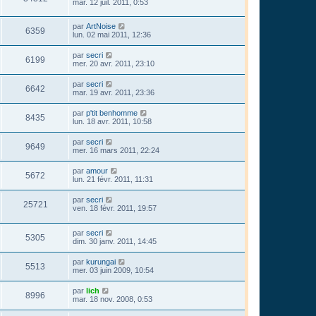
mar. 12 juil. 2011, 0:53
par
ArtNoise
6359
lun. 02 mai 2011, 12:36
par
secri
6199
mer. 20 avr. 2011, 23:10
par
secri
6642
mar. 19 avr. 2011, 23:36
par
p'tit benhomme
8435
lun. 18 avr. 2011, 10:58
par
secri
9649
mer. 16 mars 2011, 22:24
par
amour
5672
lun. 21 févr. 2011, 11:31
par
secri
25721
ven. 18 févr. 2011, 19:57
par
secri
5305
dim. 30 janv. 2011, 14:45
par
kurungai
5513
mer. 03 juin 2009, 10:54
par
lich
8996
mar. 18 nov. 2008, 0:53