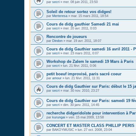
par
secri
»
mer. 08 juin 2011, 23:50
Soleil de retour sortez vos didges!
par
Merteresa
»
mar. 15 mars 2011, 18:54
Cours de didg gauthier Samedi 21 mai
par
secri
»
mer. 20 avr. 2011, 0:03
Rencontre de joueurs
par
Dindon
»
mar. 19 avr. 2011, 18:07
Cours de didg Gauthier samedi 16 avril 2011 - P
par
secri
»
mer. 23 mars 2011, 0:07
Workshop de Zalem le samedi 19 Mars à Paris
par
secri
»
lun. 21 févr. 2011, 0:06
petit boeuf improvisé, paris sacré coeur
par
amour
»
lun. 21 févr. 2011, 11:31
Cours de didg Gauthier sur Paris: début le 15 j
par
secri
»
mar. 30 nov. 2010, 23:27
Cours de didg Gauthier sur Paris: samedi 19 fév
par
secri
»
dim. 30 janv. 2011, 14:45
recherche didgeridoïste pour intervention à Par
par
kurungai
»
ven. 15 mai 2009, 13:58
CONCERT ET MASTER CLASS PHILLIP PERIS s
par
BAKOYMUSIC
»
lun. 27 oct. 2008, 23:04