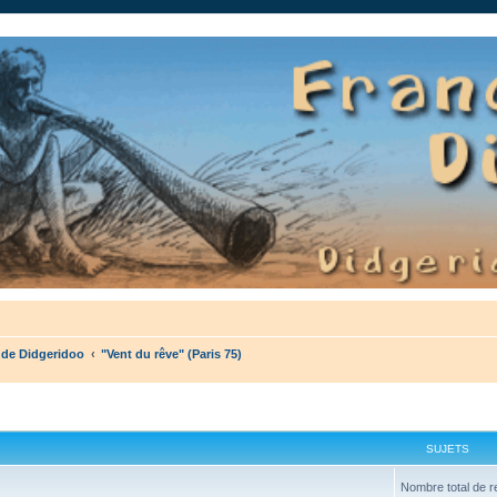
auté.
 de Didgeridoo
"Vent du rêve" (Paris 75)
SUJETS
Nombre total de r