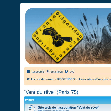
France Didgeridoo
Didgeridoo et Guimbarde sur France Didgeridoo - retrouvez la commun
Raccourcis
Smartfeed
FAQ
Accueil du forum
DIDGERIDOO
Associations Françaises
"Vent du rêve" (Paris 75)
FORUM
Site web de l'association "Vent du rêve"
http://www.ventdureve.net