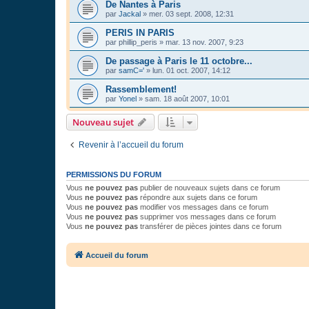
De Nantes à Paris
par
Jackal
»
mer. 03 sept. 2008, 12:31
PERIS IN PARIS
par
phillip_peris
»
mar. 13 nov. 2007, 9:23
De passage à Paris le 11 octobre...
par
samC='
»
lun. 01 oct. 2007, 14:12
Rassemblement!
par
Yonel
»
sam. 18 août 2007, 10:01
Nouveau sujet
Revenir à l’accueil du forum
PERMISSIONS DU FORUM
Vous
ne pouvez pas
publier de nouveaux sujets dans ce forum
Vous
ne pouvez pas
répondre aux sujets dans ce forum
Vous
ne pouvez pas
modifier vos messages dans ce forum
Vous
ne pouvez pas
supprimer vos messages dans ce forum
Vous
ne pouvez pas
transférer de pièces jointes dans ce forum
Accueil du forum