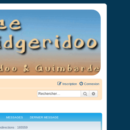
Inscription
Connexion
Rechercher
Recherche avancée
MESSAGES
DERNIER MESSAGE
edirections : 165559