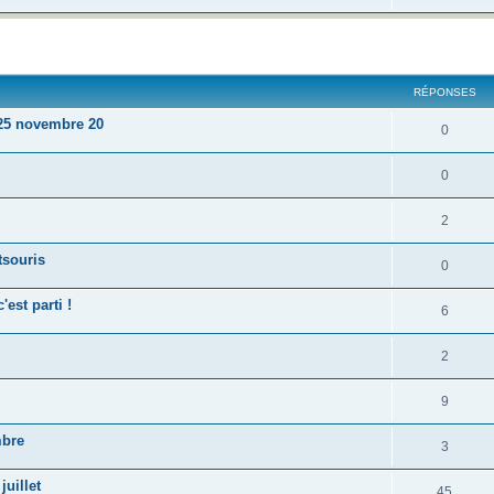
cher
cherche avancée
RÉPONSES
 25 novembre 20
0
0
2
tsouris
0
est parti !
6
2
9
mbre
3
uillet
45