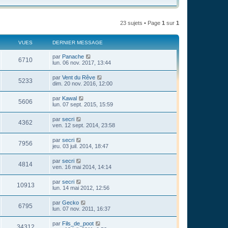
23 sujets • Page
1
sur
1
VUES
DERNIER MESSAGE
par
Panache
6710
lun. 06 nov. 2017, 13:44
par
Vent du Rêve
5233
dim. 20 nov. 2016, 12:00
par
Kawal
5606
lun. 07 sept. 2015, 15:59
par
secri
4362
ven. 12 sept. 2014, 23:58
par
secri
7956
jeu. 03 juil. 2014, 18:47
par
secri
4814
ven. 16 mai 2014, 14:14
par
secri
10913
lun. 14 mai 2012, 12:56
par
Gecko
6795
lun. 07 nov. 2011, 16:37
par
Fils_de_poot
34312