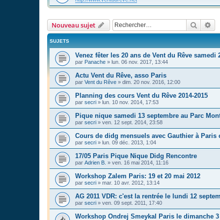
Recher
Re
Nouveau sujet
SUJETS
Venez fêter les 20 ans de Vent du Rêve samedi
par
Panache
»
lun. 06 nov. 2017, 13:44
Actu Vent du Rêve, asso Paris
par
Vent du Rêve
»
dim. 20 nov. 2016, 12:00
Planning des cours Vent du Rêve 2014-2015
par
secri
»
lun. 10 nov. 2014, 17:53
Pique nique samedi 13 septembre au Parc Mon
par
secri
»
ven. 12 sept. 2014, 23:58
Cours de didg mensuels avec Gauthier à Paris c'
par
secri
»
lun. 09 déc. 2013, 1:04
17/05 Paris Pique Nique Didg Rencontre
par
Adrien B.
»
ven. 16 mai 2014, 11:16
Workshop Zalem Paris: 19 et 20 mai 2012
par
secri
»
mar. 10 avr. 2012, 13:14
AG 2011 VDR: c'est la rentrée le lundi 12 septe
par
secri
»
ven. 09 sept. 2011, 17:40
Workshop Ondrej Smeykal Paris le dimanche 3 j