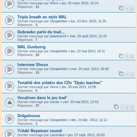
Dernier message par
Vince
«
jeu. 05 mars 2015, 16:14
Réponses :
21
1
2
Triple breath en style WAL
Dernier message par
Utnapishtim
«
lun. 23 févr. 2015, 11:35
Réponses :
3
Dubravko parle du trad...
Dernier message par
tatankas24
«
mer. 20 août 2014, 21:43
Réponses :
7
WAL Gunborrg
Dernier message par
Utnapishtim
«
jeu. 22 mai 2014, 16:11
Réponses :
19
1
2
Interview Shozo
Dernier message par
Utnapishtim
«
mar. 24 sept. 2013, 18:48
Réponses :
15
1
2
Tonalité des yidakis des CDs "Djalu teaches"
Dernier message par
Vince
«
jeu. 30 mai 2013, 12:09
Réponses :
5
Vocalises dans le jeu trad'
Dernier message par
carots
«
ven. 03 mai 2013, 22:53
Réponses :
37
1
2
3
Didgehouse
Dernier message par
Utnapishtim
«
dim. 23 déc. 2012, 12:12
Réponses :
3
Yidaki Beyamarr sound
Dernier message par
Laceridoo
«
jeu. 27 sept. 2012, 20:03