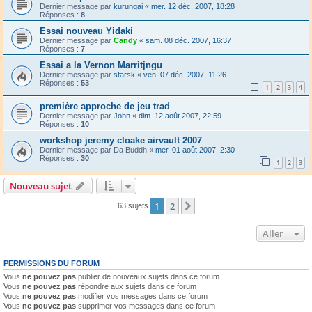
Dernier message par
kurungai
«
mer. 12 déc. 2007, 18:28
Réponses :
8
Essai nouveau Yidaki
Dernier message par
Candy
«
sam. 08 déc. 2007, 16:37
Réponses :
7
Essai a la Vernon Marritjngu
Dernier message par
starsk
«
ven. 07 déc. 2007, 11:26
Réponses :
53
1
2
3
4
première approche de jeu trad
Dernier message par
John
«
dim. 12 août 2007, 22:59
Réponses :
10
workshop jeremy cloake airvault 2007
Dernier message par
Da Buddh
«
mer. 01 août 2007, 2:30
Réponses :
30
1
2
3
Nouveau sujet
1
2
Suivant
63 sujets
Aller
PERMISSIONS DU FORUM
Vous
ne pouvez pas
publier de nouveaux sujets dans ce forum
Vous
ne pouvez pas
répondre aux sujets dans ce forum
Vous
ne pouvez pas
modifier vos messages dans ce forum
Vous
ne pouvez pas
supprimer vos messages dans ce forum