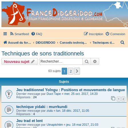
France Didgeridoo
Didgeridoo et Guimbarde sur France Didgeridoo - retrouvez la communauté.
Smartfeed
FAQ
Inscription
Connexion
R
Accueil du forum
DIDGERIDOO
Conseils techniques didgeridoo
Techniques de sons traditionnels
e
Techniques de sons traditionnels
c
Rechercher
Recherche avanc
Nouveau sujet
h
e
1
2
Suivant
63 sujets
r
Sujets
c
Jeu traditionnel Yolngu : Positions et mouvements de langue
h
Dernier message par
Duct Tape
«
mer. 25 oct. 2017, 14:20
Réponses :
24
e
1
2
r
technique yidaki : murrkundi
Dernier message par
ziulu
«
lun. 18 déc. 2017, 11:05
Réponses :
4
Jeu trad et lent
Dernier message par
Utnapishtim
«
jeu. 18 mai 2017, 21:03