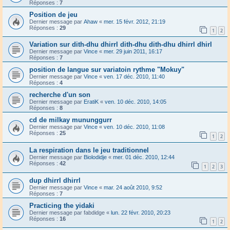
Réponses :
7
Position de jeu
Dernier message par
Ahaw
«
mer. 15 févr. 2012, 21:19
Réponses :
29
1
2
Variation sur dith-dhu dhirrl dith-dhu dith-dhu dhirrl dhirl
Dernier message par
Vince
«
mer. 29 juin 2011, 16:17
Réponses :
7
position de langue sur variatoin rythme "Mokuy"
Dernier message par
Vince
«
ven. 17 déc. 2010, 11:40
Réponses :
4
recherche d'un son
Dernier message par
EratiK
«
ven. 10 déc. 2010, 14:05
Réponses :
8
cd de milkay mununggurr
Dernier message par
Vince
«
ven. 10 déc. 2010, 11:08
Réponses :
25
1
2
La respiration dans le jeu traditionnel
Dernier message par
Biolodidje
«
mer. 01 déc. 2010, 12:44
Réponses :
42
1
2
3
dup dhirrl dhirrl
Dernier message par
Vince
«
mar. 24 août 2010, 9:52
Réponses :
7
Practicing the yidaki
Dernier message par
fabdidge
«
lun. 22 févr. 2010, 20:23
Réponses :
16
1
2