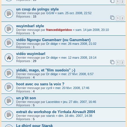
1
2
un coup de yolngu style
Dernier message par
GGW
«
sam. 25 oct. 2008, 22:52
Réponses :
15
1
2
wuyimbarl style
Dernier message par
francedidgeridoo
«
sam. 14 juin 2008, 20:10
Réponses :
5
vidéo Ngongu Ganambarr (ou Ganumbarr)
Dernier message par
Dr didge
«
mer. 26 mars 2008, 21:02
Réponses :
1
vidéo wuyimbarl
Dernier message par
Dr didge
«
mer. 12 mars 2008, 19:14
Réponses :
29
1
2
yidaki, mago, et "film suedois" ;-)
Dernier message par
Dr didge
«
mer. 27 févr. 2008, 6:57
Réponses :
4
hoot avec ou sans la voix ?
Dernier message par
cyril
«
mer. 20 févr. 2008, 17:46
Réponses :
4
un p'tit son
Dernier message par
Laceridoo
«
jeu. 27 déc. 2007, 16:46
Réponses :
5
extrait du workshop de Yirrkala Airvault 2004
Dernier message par
starsk
«
dim. 16 déc. 2007, 14:38
Réponses :
5
Le dhirrl pour Starsk