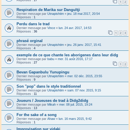
Réponses :
17
1
2
Respiration de Marika sur Dangultji
Dernier message par
Utnapishtim
«
jeu. 18 mai 2017, 20:54
Réponses :
1
Perdu dans le trad
Dernier message par
Vince
«
lun. 24 avr. 2017, 14:53
Réponses :
36
1
2
3
phrasé orginal
Dernier message par
Utnapishtim
«
jeu. 26 janv. 2017, 15:41
Réponses :
4
exemple de ce que chante les aborigenes dans leur didg
Dernier message par
babu
«
mer. 31 août 2016, 17:17
Réponses :
27
1
2
Bevan Gapanbulu Yunupingu
Dernier message par
Utnapishtim
«
mer. 02 déc. 2015, 23:55
Réponses :
9
Son "pop" dans le style traditionnel
Dernier message par
Utnapishtim
«
sam. 07 nov. 2015, 9:15
Réponses :
11
Joueurs / Joueuses de trad à Didg2didg
Dernier message par
Mikah
«
mer. 08 juil. 2015, 19:24
Réponses :
13
For the sake of a song
Dernier message par
Ahaw
«
lun. 16 mars 2015, 9:42
Réponses :
1
Improvisation sur yidaki