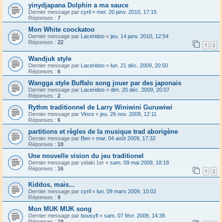
yinydjapana Dolphin a ma sauce
Dernier message par
cyril
«
mer. 20 janv. 2010, 17:15
Réponses :
7
Mon White coockatoo
Dernier message par
Laceridoo
«
jeu. 14 janv. 2010, 12:54
Réponses :
22
1
2
Wandjuk style
Dernier message par
Laceridoo
«
lun. 21 déc. 2009, 20:50
Réponses :
6
Wangga style Buffalo song jouer par des japonais
Dernier message par
Laceridoo
«
dim. 20 déc. 2009, 20:07
Réponses :
2
Rythm traditionnel de Larry Winiwini Guruwiwi
Dernier message par
Vince
«
jeu. 26 nov. 2009, 12:11
Réponses :
6
partitions et règles de la musique trad aborigène
Dernier message par
Ben
«
mar. 04 août 2009, 17:32
Réponses :
10
Une nouvelle vision du jeu traditionel
Dernier message par
yidaki 1er
«
sam. 09 mai 2009, 18:18
Réponses :
16
1
2
Kiddos, mais...
Dernier message par
cyril
«
lun. 09 mars 2009, 10:02
Réponses :
9
Mon MUK MUK song
Dernier message par
bousyfl
«
sam. 07 févr. 2009, 14:38
Réponses :
19