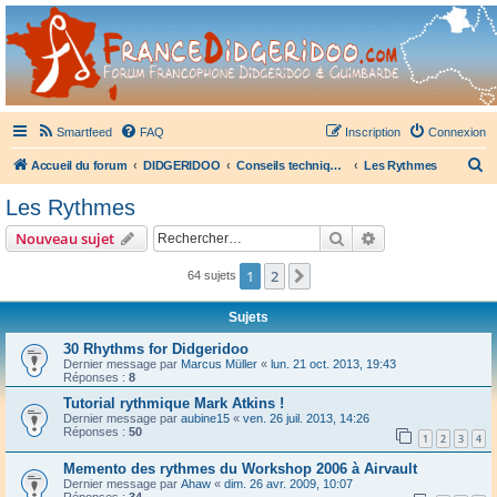
France Didgeridoo
Didgeridoo et Guimbarde sur France Didgeridoo - retrouvez la communauté.
Smartfeed
FAQ
Inscription
Connexion
R
Accueil du forum
DIDGERIDOO
Conseils techniques didgeridoo
Les Rythmes
e
Les Rythmes
c
Rechercher
Recherche avanc
Nouveau sujet
h
e
1
2
Suivant
64 sujets
r
Sujets
c
30 Rhythms for Didgeridoo
h
Dernier message par
Marcus Müller
«
lun. 21 oct. 2013, 19:43
Réponses :
8
e
Tutorial rythmique Mark Atkins !
r
Dernier message par
aubine15
«
ven. 26 juil. 2013, 14:26
Réponses :
50
1
2
3
4
Memento des rythmes du Workshop 2006 à Airvault
Dernier message par
Ahaw
«
dim. 26 avr. 2009, 10:07