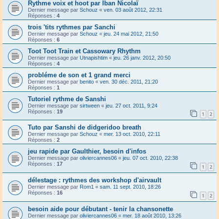
Rythme voix et hoot par Iban Nicolaï
Dernier message par
Schouz
«
ven. 03 août 2012, 22:31
Réponses :
4
trois 'tits rythmes par Sanchi
Dernier message par
Schouz
«
jeu. 24 mai 2012, 21:50
Réponses :
6
Toot Toot Train et Cassowary Rhythm
Dernier message par
Utnapishtim
«
jeu. 26 janv. 2012, 20:50
Réponses :
4
probléme de son et 1 grand merci
Dernier message par
benito
«
ven. 30 déc. 2011, 21:20
Réponses :
1
Tutoriel rythme de Sanshi
Dernier message par
sirtween
«
jeu. 27 oct. 2011, 9:24
Réponses :
19
1
2
Tuto par Sanshi de didgeridoo breath
Dernier message par
Schouz
«
mer. 13 oct. 2010, 22:11
Réponses :
2
jeu rapide par Gaulthier, besoin d'infos
Dernier message par
oliviercannes06
«
jeu. 07 oct. 2010, 22:38
Réponses :
17
1
2
délestage : rythmes des workshop d'airvault
Dernier message par
Rom1
«
sam. 11 sept. 2010, 18:26
Réponses :
16
1
2
besoin aide pour débutant - tenir la chansonette
Dernier message par
oliviercannes06
«
mer. 18 août 2010, 13:26