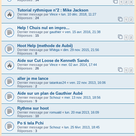
Réponses :
34
1
2
3
Tutorial rythmique n°2 : Mike Jackson
Dernier message par
Vince
«
lun. 10 déc. 2018, 11:27
Réponses :
24
1
2
Help ! Chuis nul en impro...
Dernier message par
gauthier
«
ven. 15 avr. 2016, 21:38
Réponses :
15
1
2
Hoot Help (methode de Aubé)
Dernier message par
MVega
«
dim. 29 nov. 2015, 21:56
Réponses :
8
Aide sur Cut Loose de Kenneth Sands
Dernier message par
Vince
«
mer. 02 avr. 2014, 17:44
Réponses :
26
1
2
aller je me lance
Dernier message par
tatankas24
«
ven. 22 nov. 2013, 16:06
Réponses :
2
Aide sur un plan de Gauthier Aubé
Dernier message par
Schouz
«
mer. 13 nov. 2013, 18:56
Réponses :
9
Rythme sur hoot
Dernier message par
romuald
«
lun. 20 mai 2013, 16:09
Réponses :
10
Po ti tela Pchi
Dernier message par
Schouz
«
lun. 25 févr. 2013, 18:45
Réponses :
3