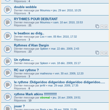
Réponses :
4
double wobble
Dernier message par
Moumou
«
jeu. 29 avr. 2010, 10:25
Réponses :
9
RYTHMES POUR DEBUTANT
Dernier message par
Moumou
«
sam. 10 avr. 2010, 15:53
Réponses :
21
1
2
le beatbox au didg..
Dernier message par
Loo
«
ven. 05 févr. 2010, 17:32
Réponses :
3
Rythmes d'Alan Dargin
Dernier message par
Spleen
«
mar. 22 déc. 2009, 2:43
Réponses :
23
1
2
Un rythme ...
Dernier message par
Spleen
«
ven. 18 déc. 2009, 15:17
RC sur rythme ?
Dernier message par
mathesna
«
ven. 30 oct. 2009, 12:20
Réponses :
3
le rythme :Didgeridoo didgeridoo didgeridoo didgeridoo.....
Dernier message par
jerM
«
mar. 29 sept. 2009, 17:35
Réponses :
8
rythme Mark atkins !!!!!!!!!!!!!
Dernier message par
oboreal
«
jeu. 16 avr. 2009, 19:51
Réponses :
10
jouer ?
Dernier message par
Boris
«
jeu. 09 avr. 2009, 11:09