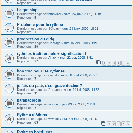
Réponses :
4
Le gut slap
Dernier message par
mankind
«
sam. 24 janv. 2009, 14:18
Réponses :
5
Problème pour le rythme
Dernier message par
Sùilean
«
ven. 23 janv. 2009, 18:01
Réponses :
7
progression au didg
Dernier message par
Dr didge
«
dim. 07 déc. 2008, 19:10
Réponses :
10
rythmes traditionnels + signification !
Dernier message par
Ahaw
«
mer. 22 oct. 2008, 8:51
Réponses :
77
1
2
3
4
5
6
bon truc pour les rythmes
Dernier message par
gazoil
«
sam. 16 août 2008, 22:57
Réponses :
7
je fais du pâté, c'est grave docteur?
Dernier message par
Rastaman
«
lun. 14 juil. 2008, 14:53
Réponses :
11
parapadiddle
Dernier message par
vincnet
«
jeu. 03 juil. 2008, 23:38
Réponses :
7
Rythme d'Atkins
Dernier message par
wiwi.be
«
mar. 06 mai 2008, 21:16
Réponses :
63
1
2
3
4
5
Rythmes brésiliens