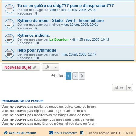
Tu es en galère du didg??? panne d'inspiration???
Dernier message par
Vince
«
lun. 21 nov. 2005, 23:20
Réponses :
8
Rythme du mois - Stade - Avril - Intermédiaire
Dernier message par
melkou
«
lun. 10 oct. 2005, 20:01
Réponses :
5
Rythmes indiens.
Dernier message par
Le Bourdon
«
dim. 25 sept. 2005, 10:42
Réponses :
10
Help pour rythmique
Dernier message par
narco
«
mar. 26 juil. 2005, 12:47
Réponses :
10
Nouveau sujet
1
2
Suivant
64 sujets
Aller
PERMISSIONS DU FORUM
Vous
ne pouvez pas
publier de nouveaux sujets dans ce forum
Vous
ne pouvez pas
répondre aux sujets dans ce forum
Vous
ne pouvez pas
modifier vos messages dans ce forum
Vous
ne pouvez pas
supprimer vos messages dans ce forum
Vous
ne pouvez pas
transférer de pièces jointes dans ce forum
Accueil du forum
Nous contacter
Fuseau horaire sur
UTC+02:00