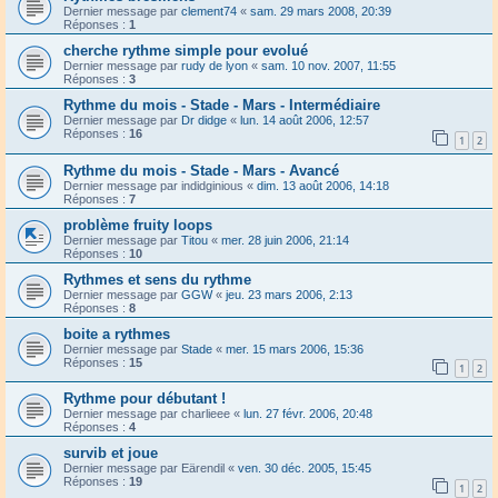
Dernier message par
clement74
«
sam. 29 mars 2008, 20:39
Réponses :
1
cherche rythme simple pour evolué
Dernier message par
rudy de lyon
«
sam. 10 nov. 2007, 11:55
Réponses :
3
Rythme du mois - Stade - Mars - Intermédiaire
Dernier message par
Dr didge
«
lun. 14 août 2006, 12:57
Réponses :
16
1
2
Rythme du mois - Stade - Mars - Avancé
Dernier message par
indidginious
«
dim. 13 août 2006, 14:18
Réponses :
7
problème fruity loops
Dernier message par
Titou
«
mer. 28 juin 2006, 21:14
Réponses :
10
Rythmes et sens du rythme
Dernier message par
GGW
«
jeu. 23 mars 2006, 2:13
Réponses :
8
boite a rythmes
Dernier message par
Stade
«
mer. 15 mars 2006, 15:36
Réponses :
15
1
2
Rythme pour débutant !
Dernier message par
charlieee
«
lun. 27 févr. 2006, 20:48
Réponses :
4
survib et joue
Dernier message par
Eärendil
«
ven. 30 déc. 2005, 15:45
Réponses :
19
1
2