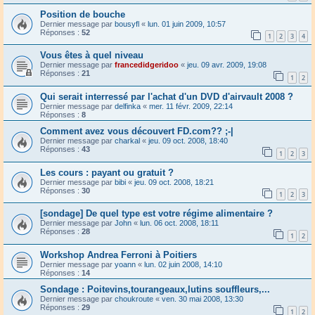
Position de bouche
Dernier message par
bousyfl
«
lun. 01 juin 2009, 10:57
Réponses :
52
1
2
3
4
Vous êtes à quel niveau
Dernier message par
francedidgeridoo
«
jeu. 09 avr. 2009, 19:08
Réponses :
21
1
2
Qui serait interressé par l'achat d'un DVD d'airvault 2008 ?
Dernier message par
delfinka
«
mer. 11 févr. 2009, 22:14
Réponses :
8
Comment avez vous découvert FD.com?? ;-|
Dernier message par
charkal
«
jeu. 09 oct. 2008, 18:40
Réponses :
43
1
2
3
Les cours : payant ou gratuit ?
Dernier message par
bibi
«
jeu. 09 oct. 2008, 18:21
Réponses :
30
1
2
3
[sondage] De quel type est votre régime alimentaire ?
Dernier message par
John
«
lun. 06 oct. 2008, 18:11
Réponses :
28
1
2
Workshop Andrea Ferroni à Poitiers
Dernier message par
yoann
«
lun. 02 juin 2008, 14:10
Réponses :
14
Sondage : Poitevins,tourangeaux,lutins souffleurs,...
Dernier message par
choukroute
«
ven. 30 mai 2008, 13:30
Réponses :
29
1
2