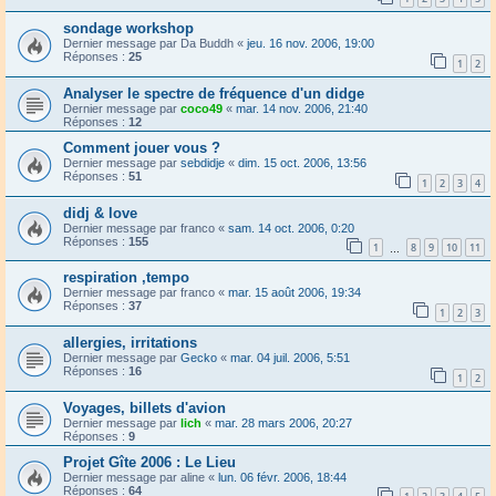
sondage workshop
Dernier message par
Da Buddh
«
jeu. 16 nov. 2006, 19:00
Réponses :
25
1
2
Analyser le spectre de fréquence d'un didge
Dernier message par
coco49
«
mar. 14 nov. 2006, 21:40
Réponses :
12
Comment jouer vous ?
Dernier message par
sebdidje
«
dim. 15 oct. 2006, 13:56
Réponses :
51
1
2
3
4
didj & love
Dernier message par
franco
«
sam. 14 oct. 2006, 0:20
Réponses :
155
1
8
9
10
11
…
respiration ,tempo
Dernier message par
franco
«
mar. 15 août 2006, 19:34
Réponses :
37
1
2
3
allergies, irritations
Dernier message par
Gecko
«
mar. 04 juil. 2006, 5:51
Réponses :
16
1
2
Voyages, billets d'avion
Dernier message par
lich
«
mar. 28 mars 2006, 20:27
Réponses :
9
Projet Gîte 2006 : Le Lieu
Dernier message par
aline
«
lun. 06 févr. 2006, 18:44
Réponses :
64