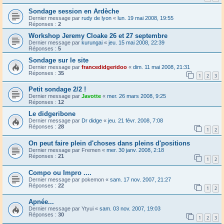
Sondage session en Ardèche
Dernier message par
rudy de lyon
«
lun. 19 mai 2008, 19:55
Réponses :
2
Workshop Jeremy Cloake 26 et 27 septembre
Dernier message par
kurungai
«
jeu. 15 mai 2008, 22:39
Réponses :
5
Sondage sur le site
Dernier message par
francedidgeridoo
«
dim. 11 mai 2008, 21:31
Réponses :
35
1
2
3
Petit sondage 2/2 !
Dernier message par
Javotte
«
mer. 26 mars 2008, 9:25
Réponses :
12
Le didgeribone
Dernier message par
Dr didge
«
jeu. 21 févr. 2008, 7:08
Réponses :
28
1
2
On peut faire plein d'choses dans pleins d'positions
Dernier message par
Fremen
«
mer. 30 janv. 2008, 2:18
Réponses :
21
1
2
Compo ou Impro ....
Dernier message par
pokemon
«
sam. 17 nov. 2007, 21:27
Réponses :
22
1
2
Apnée...
Dernier message par
Ytyui
«
sam. 03 nov. 2007, 19:03
Réponses :
30
1
2
3