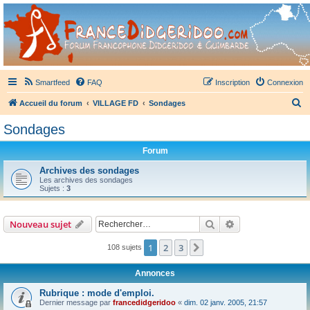
France Didgeridoo
Didgeridoo et Guimbarde sur France Didgeridoo - retrouvez la communauté.
Smartfeed
FAQ
Inscription
Connexion
R
Accueil du forum
VILLAGE FD
Sondages
e
Sondages
c
Forum
h
e
Archives des sondages
Les archives des sondages
r
Sujets :
3
c
h
Rechercher
Recherche avanc
Nouveau sujet
e
1
2
3
Suivant
108 sujets
r
Annonces
Rubrique : mode d'emploi.
Dernier message par
francedidgeridoo
«
dim. 02 janv. 2005, 21:57