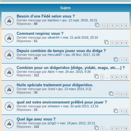
Sujets
Besoin d'une Fédé selon vous ?
Dernier message par
bamboo
«
jeu. 12 sept. 2019, 18:21
Réponses :
88
1
2
3
4
5
6
Comment respirez vous ?
Dernier message par
olivier64
«
mar. 21 août 2018, 20:10
Réponses :
51
1
2
3
4
Depuis combien de temps jouez vous du didge ?
Dernier message par
Hercule87
«
jeu. 09 févr. 2017, 21:06
Réponses :
28
1
2
Combien pour un didgeridoo (didge, yidaki, mago, etc....) ?
Dernier message par
Aloïs
«
mer. 29 avr. 2015, 9:39
Réponses :
112
1
5
6
7
8
…
Huile spéciale traitement pour didgeridoo.
Dernier message par
Soleil
«
jeu. 13 mars 2014, 0:11
Réponses :
30
1
2
3
quel est votre environnement préféré pour jouer ?
Dernier message par
sirtween
«
mar. 20 août 2013, 13:16
Réponses :
25
1
2
Quel âge avez vous ?
Dernier message par
pOgO
«
mer. 18 janv. 2012, 22:21
Réponses :
116
1
5
6
7
8
…