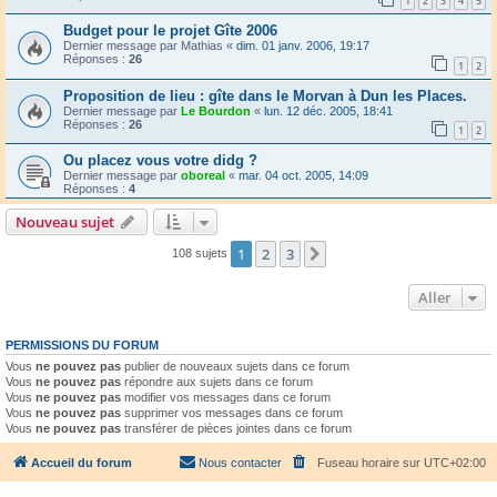
1
2
3
4
5
Budget pour le projet Gîte 2006
Dernier message par
Mathias
«
dim. 01 janv. 2006, 19:17
Réponses :
26
1
2
Proposition de lieu : gîte dans le Morvan à Dun les Places.
Dernier message par
Le Bourdon
«
lun. 12 déc. 2005, 18:41
Réponses :
26
1
2
Ou placez vous votre didg ?
Dernier message par
oboreal
«
mar. 04 oct. 2005, 14:09
Réponses :
4
Nouveau sujet
1
2
3
Suivant
108 sujets
Aller
PERMISSIONS DU FORUM
Vous
ne pouvez pas
publier de nouveaux sujets dans ce forum
Vous
ne pouvez pas
répondre aux sujets dans ce forum
Vous
ne pouvez pas
modifier vos messages dans ce forum
Vous
ne pouvez pas
supprimer vos messages dans ce forum
Vous
ne pouvez pas
transférer de pièces jointes dans ce forum
Accueil du forum
Nous contacter
Fuseau horaire sur
UTC+02:00