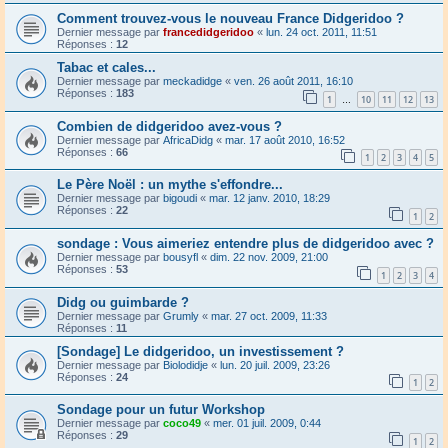
Comment trouvez-vous le nouveau France Didgeridoo ?
Dernier message par
francedidgeridoo
«
lun. 24 oct. 2011, 11:51
Réponses :
12
Tabac et cales...
Dernier message par
meckadidge
«
ven. 26 août 2011, 16:10
Réponses :
183
1
10
11
12
13
…
Combien de didgeridoo avez-vous ?
Dernier message par
AfricaDidg
«
mar. 17 août 2010, 16:52
Réponses :
66
1
2
3
4
5
Le Père Noël : un mythe s'effondre...
Dernier message par
bigoudi
«
mar. 12 janv. 2010, 18:29
Réponses :
22
1
2
sondage : Vous aimeriez entendre plus de didgeridoo avec ?
Dernier message par
bousyfl
«
dim. 22 nov. 2009, 21:00
Réponses :
53
1
2
3
4
Didg ou guimbarde ?
Dernier message par
Grumly
«
mar. 27 oct. 2009, 11:33
Réponses :
11
[Sondage] Le didgeridoo, un investissement ?
Dernier message par
Biolodidje
«
lun. 20 juil. 2009, 23:26
Réponses :
24
1
2
Sondage pour un futur Workshop
Dernier message par
coco49
«
mer. 01 juil. 2009, 0:44
Réponses :
29
1
2