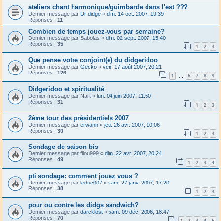
ateliers chant harmonique/guimbarde dans l'est ???
Dernier message par
Dr didge
«
dim. 14 oct. 2007, 19:39
Réponses :
11
Combien de temps jouez-vous par semaine?
Dernier message par
Sabolas
«
dim. 02 sept. 2007, 15:40
Réponses :
35
1
2
3
Que pense votre conjoint(e) du didgeridoo
Dernier message par
Gecko
«
ven. 17 août 2007, 20:21
Réponses :
126
1
6
7
8
9
…
Didgeridoo et spiritualité
Dernier message par
Nart
«
lun. 04 juin 2007, 11:50
Réponses :
31
1
2
3
2ème tour des présidentiels 2007
Dernier message par
erwann
«
jeu. 26 avr. 2007, 10:06
Réponses :
30
1
2
3
Sondage de saison bis
Dernier message par
filou999
«
dim. 22 avr. 2007, 20:24
Réponses :
49
1
2
3
4
pti sondage: comment jouez vous ?
Dernier message par
leduc007
«
sam. 27 janv. 2007, 17:20
Réponses :
38
1
2
3
pour ou contre les didgs sandwich?
Dernier message par
darcklost
«
sam. 09 déc. 2006, 18:47
Réponses :
70
1
2
3
4
5