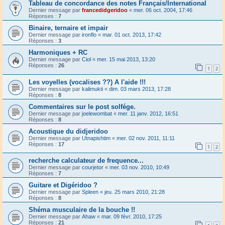
Tableau de concordance des notes Français/International
Dernier message par
francedidgeridoo
«
mer. 06 oct. 2004, 17:46
Réponses :
7
Binaire, ternaire et impair
Dernier message par
ironflo
«
mar. 01 oct. 2013, 17:42
Réponses :
3
Harmoniques + RC
Dernier message par
Ciol
«
mer. 15 mai 2013, 13:20
Réponses :
26
1
2
Les voyelles (vocalises ??) A l'aide !!!
Dernier message par
kalimukti
«
dim. 03 mars 2013, 17:28
Réponses :
8
Commentaires sur le post solfége.
Dernier message par
joelewombat
«
mer. 11 janv. 2012, 16:51
Réponses :
8
Acoustique du didjeridoo
Dernier message par
Utnapishtim
«
mer. 02 nov. 2011, 11:11
Réponses :
17
1
2
recherche calculateur de frequence...
Dernier message par
courjetor
«
mer. 03 nov. 2010, 10:49
Réponses :
7
Guitare et Digéridoo ?
Dernier message par
Spleen
«
jeu. 25 mars 2010, 21:28
Réponses :
8
Shéma musculaire de la bouche !!
Dernier message par
Ahaw
«
mar. 09 févr. 2010, 17:25
Réponses :
21