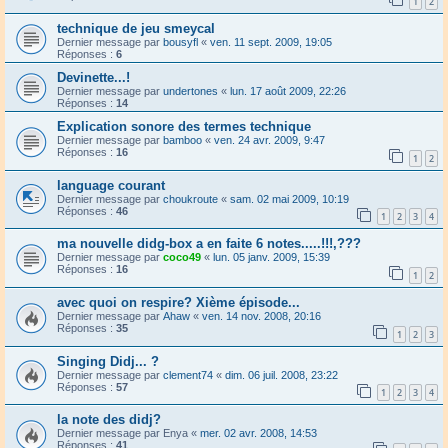
1
2
technique de jeu smeycal
Dernier message par
bousyfl
«
ven. 11 sept. 2009, 19:05
Réponses :
6
Devinette...!
Dernier message par
undertones
«
lun. 17 août 2009, 22:26
Réponses :
14
Explication sonore des termes technique
Dernier message par
bamboo
«
ven. 24 avr. 2009, 9:47
Réponses :
16
1
2
language courant
Dernier message par
choukroute
«
sam. 02 mai 2009, 10:19
Réponses :
46
1
2
3
4
ma nouvelle didg-box a en faite 6 notes.....!!!,???
Dernier message par
coco49
«
lun. 05 janv. 2009, 15:39
Réponses :
16
1
2
avec quoi on respire? Xième épisode...
Dernier message par
Ahaw
«
ven. 14 nov. 2008, 20:16
Réponses :
35
1
2
3
Singing Didj... ?
Dernier message par
clement74
«
dim. 06 juil. 2008, 23:22
Réponses :
57
1
2
3
4
la note des didj?
Dernier message par
Enya
«
mer. 02 avr. 2008, 14:53
Réponses :
41