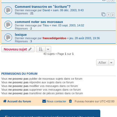
Comment transcrire en "écriture"?
Dernier message par
David
«
sam. 06 déc. 2003, 9:43
Réponses :
21
1
2
comment noter ses morceaux
Dernier message par
Titou
«
mer. 03 sept. 2003, 14:02
Réponses :
2
lexique
Dernier message par
francedidgeridoo
«
jeu. 28 août 2003, 19:36
Réponses :
3
Nouveau sujet
40 sujets • Page
1
sur
1
Aller
PERMISSIONS DU FORUM
Vous
ne pouvez pas
publier de nouveaux sujets dans ce forum
Vous
ne pouvez pas
répondre aux sujets dans ce forum
Vous
ne pouvez pas
modifier vos messages dans ce forum
Vous
ne pouvez pas
supprimer vos messages dans ce forum
Vous
ne pouvez pas
transférer de pièces jointes dans ce forum
Accueil du forum
Nous contacter
Fuseau horaire sur
UTC+02:00