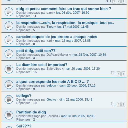
1
2
3
didg et percu comment faire un truc qui sonne bien ?
Dernier message par
sam
«
jeu. 06 déc. 2007, 16:30
Réponses :
11
la respiration...euh, la respiration, la musique, tout ça..
Dernier message par
Titou
«
jeu. 17 mai 2007, 11:45
Réponses :
5
caractéristiques de jeu propre a chaque notes
Dernier message par
karl
«
mar. 13 mars 2007, 18:05
Réponses :
8
petit didg, petit son??
Dernier message par
DaPeaceMaker
«
mer. 28 févr. 2007, 10:39
Réponses :
4
Le diamètre est-il important?
Dernier message par
Babyvibes
«
mar. 26 sept. 2006, 15:20
Réponses :
15
1
2
a quoi corresponde les note A B C D ... ?
Dernier message par
véfoun
«
sam. 23 sept. 2006, 17:15
Réponses :
9
solfège?
Dernier message par
Gecko
«
dim. 21 mai 2006, 15:49
Réponses :
19
1
2
Partition de didg
Dernier message par
Eärendil
«
mar. 31 mai 2005, 16:08
Réponses :
2
Sol????