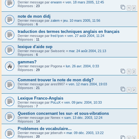
Dernier message par
erwann
«
ven. 18 mars 2005, 12:45
Réponses :
23
1
2
note de mon didj
Dernier message par
zalem
«
jeu. 10 mars 2005, 11:56
Réponses :
6
traduction des termes techniques anglais en français
Dernier message par
fred lyon
«
ven. 27 août 2004, 11:24
Réponses :
11
lexique d'aide svp
Dernier message par
Swisseric
«
mar. 24 août 2004, 21:13
Réponses :
6
gammes?
Dernier message par
Pogona
«
lun. 26 avr. 2004, 0:33
Réponses :
29
1
2
Comment trouver la note de mon didg?
Dernier message par
ares9907
«
ven. 12 mars 2004, 19:03
Réponses :
21
1
2
Lexique Franco-Anglais
Dernier message par
PoLuX
«
ven. 09 janv. 2004, 10:33
Réponses :
7
Question concernant les sur- et sous-vibrations
Dernier message par
Nenex
«
sam. 13 déc. 2003, 12:24
Réponses :
14
Problemes de vocabulaire...
Dernier message par
jeberuth
«
mar. 09 déc. 2003, 13:22
Réponses :
20
1
2