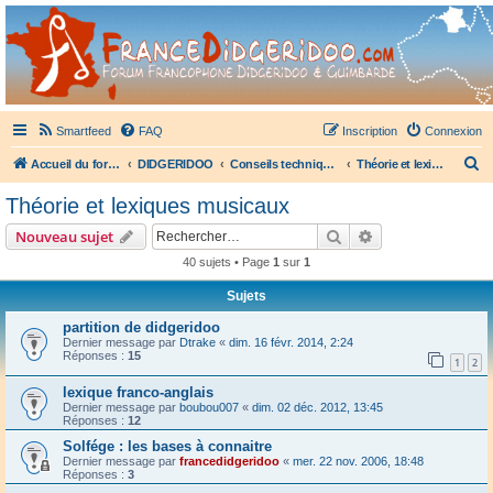
France Didgeridoo
Didgeridoo et Guimbarde sur France Didgeridoo - retrouvez la communauté.
Smartfeed
FAQ
Inscription
Connexion
R
Accueil du forum
DIDGERIDOO
Conseils techniques didgeridoo
Théorie et lexiques musicaux
e
Théorie et lexiques musicaux
c
Rechercher
Recherche avanc
Nouveau sujet
h
40 sujets • Page
1
sur
1
e
Sujets
r
c
partition de didgeridoo
Dernier message par
Dtrake
«
dim. 16 févr. 2014, 2:24
h
Réponses :
15
1
2
e
lexique franco-anglais
r
Dernier message par
boubou007
«
dim. 02 déc. 2012, 13:45
Réponses :
12
Solfége : les bases à connaitre
Dernier message par
francedidgeridoo
«
mer. 22 nov. 2006, 18:48
Réponses :
3