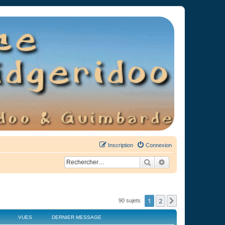
Inscription
Connexion
Rechercher
Recherche avancée
1
2
Suivant
90 sujets
VUES
DERNIER MESSAGE