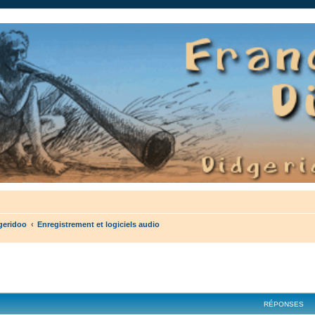
auté.
geridoo
Enregistrement et logiciels audio
cher
cherche avancée
RÉPONSES