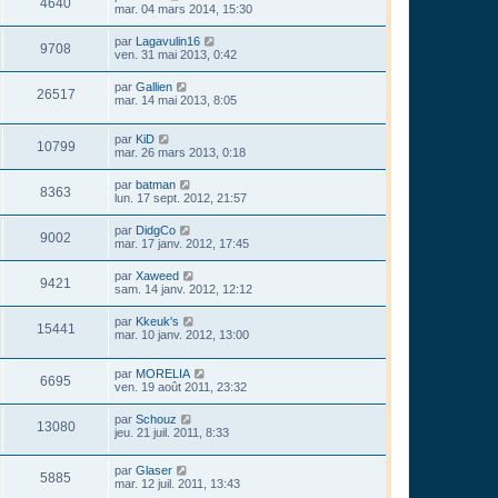
4640
mar. 04 mars 2014, 15:30
par
Lagavulin16
9708
ven. 31 mai 2013, 0:42
par
Gallien
26517
mar. 14 mai 2013, 8:05
par
KiD
10799
mar. 26 mars 2013, 0:18
par
batman
8363
lun. 17 sept. 2012, 21:57
par
DidgCo
9002
mar. 17 janv. 2012, 17:45
par
Xaweed
9421
sam. 14 janv. 2012, 12:12
par
Kkeuk's
15441
mar. 10 janv. 2012, 13:00
par
MORELIA
6695
ven. 19 août 2011, 23:32
par
Schouz
13080
jeu. 21 juil. 2011, 8:33
par
Glaser
5885
mar. 12 juil. 2011, 13:43