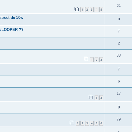
61
1
2
3
4
5
street de 50w
0
ox/LOOPER ??
7
2
33
1
2
3
7
6
17
1
2
8
79
1
2
3
4
5
6