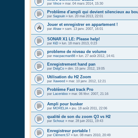
par
Vince
»
mar. 04 mars 2014, 15:30
Problème d'ampli qui devient silencieux au bo
par
Sagouin
»
lun. 20 mai 2013, 22:01
Jouer et enregistrer en appartement !
par
Ahaw
»
sam. 13 janv. 2007, 16:01
SONAR X1 LE: Please help!
par
KiD
»
lun. 18 mars 2013, 0:23
probleme de niveau de volume
par
macpacman88
»
lun. 27 août 2012, 14:41
Enregistrement hand pan
par
DidgCo
»
dim. 15 janv. 2012, 19:05
Utilisation du H2 Zoom
par
Xaweed
»
mar. 10 janv. 2012, 12:21
Problème Fast track Pro
par
Laceridoo
»
mar. 06 févr. 2007, 21:16
Ampli pour busker
par
MORELIA
»
jeu. 18 août 2011, 22:06
qualité de son du zoom Q3 vs H2
par
Schouz
»
mar. 28 juin 2011, 19:43
Enregistreur portable !
par
Clément.57
»
lun. 08 mars 2010, 20:49