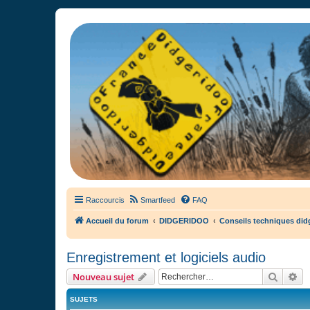
France Didgeridoo
Didgeridoo et Guimbarde sur France Didgeridoo - retrouvez la commun
Raccourcis
Smartfeed
FAQ
Accueil du forum
DIDGERIDOO
Conseils techniques did
Enregistrement et logiciels audio
Recher
Re
Nouveau sujet
SUJETS