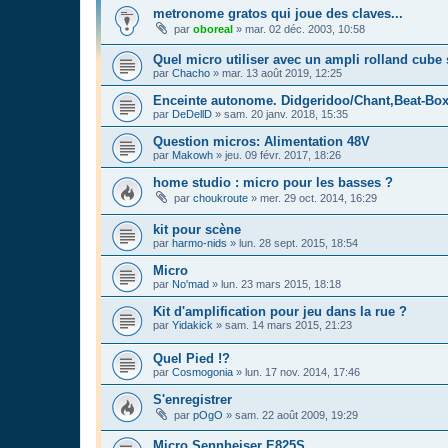
metronome gratos qui joue des claves...
par
oboreal
»
mar. 02 déc. 2003, 10:58
Quel micro utiliser avec un ampli rolland cube 
par
Chacho
»
mar. 13 août 2019, 12:25
Enceinte autonome. Didgeridoo/Chant,Beat-B
par
DeDellD
»
sam. 20 janv. 2018, 15:35
Question micros: Alimentation 48V
par
Makowh
»
jeu. 09 févr. 2017, 18:26
home studio : micro pour les basses ?
par
choukroute
»
mer. 29 oct. 2014, 16:29
kit pour scène
par
harmo-nids
»
lun. 28 sept. 2015, 18:54
Micro
par
No'mad
»
lun. 23 mars 2015, 18:18
Kit d'amplification pour jeu dans la rue ?
par
Yidakick
»
sam. 14 mars 2015, 21:23
Quel Pied !?
par
Cosmogonia
»
lun. 17 nov. 2014, 17:46
S'enregistrer
par
pOgO
»
sam. 22 août 2009, 19:29
Micro Sennheiser E825S