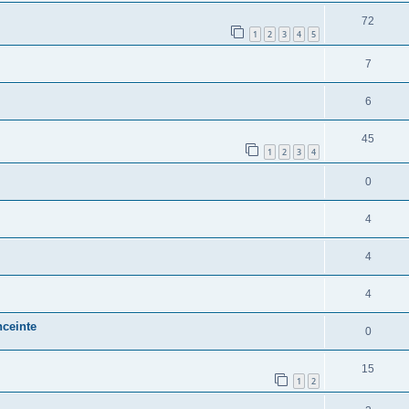
72
1
2
3
4
5
7
6
45
1
2
3
4
0
4
4
4
nceinte
0
15
1
2