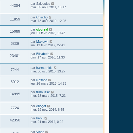
par
Saloupiau
44384
mar. 09 août 2011, 18:17
par
Chacho
11859
mar. 13 août 2019, 12:25
par
oboreal
15089
jeu. 01 févr. 2018, 10:42
par
Makowh
6336
lun. 13 févr. 2017, 22:41
par
Elisabeth
23401
dim. 17 avr. 2016, 11:33
par
harmo-nids
7244
mar. 06 oct. 2015, 13:27
par
No'mad
6012
jeu. 26 mars 2015, 14:23
par
flimousse
14995
mer. 18 mars 2015, 7:21
par
chogot
7724
mer. 19 nov. 2014, 8:55
par
babu
42350
mer. 21 mai 2014, 0:22
par
Vince