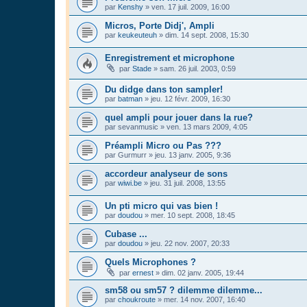
par
Kenshy
»
ven. 17 juil. 2009, 16:00
Micros, Porte Didj', Ampli
par
keukeuteuh
»
dim. 14 sept. 2008, 15:30
Enregistrement et microphone
par
Stade
»
sam. 26 juil. 2003, 0:59
Du didge dans ton sampler!
par
batman
»
jeu. 12 févr. 2009, 16:30
quel ampli pour jouer dans la rue?
par
sevanmusic
»
ven. 13 mars 2009, 4:05
Préampli Micro ou Pas ???
par
Gurmurr
»
jeu. 13 janv. 2005, 9:36
accordeur analyseur de sons
par
wiwi.be
»
jeu. 31 juil. 2008, 13:55
Un pti micro qui vas bien !
par
doudou
»
mer. 10 sept. 2008, 18:45
Cubase ...
par
doudou
»
jeu. 22 nov. 2007, 20:33
Quels Microphones ?
par
ernest
»
dim. 02 janv. 2005, 19:44
sm58 ou sm57 ? dilemme dilemme...
par
choukroute
»
mer. 14 nov. 2007, 16:40