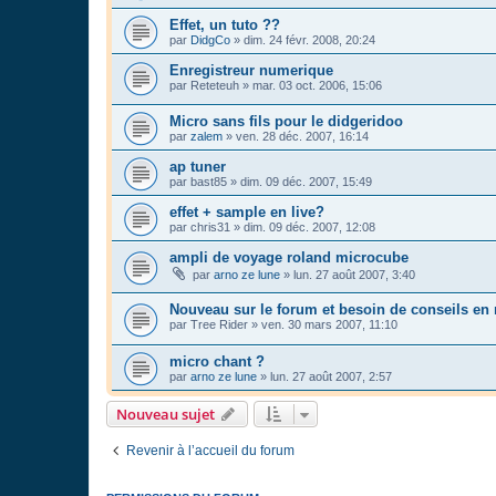
Effet, un tuto ??
par
DidgCo
»
dim. 24 févr. 2008, 20:24
Enregistreur numerique
par
Reteteuh
»
mar. 03 oct. 2006, 15:06
Micro sans fils pour le didgeridoo
par
zalem
»
ven. 28 déc. 2007, 16:14
ap tuner
par
bast85
»
dim. 09 déc. 2007, 15:49
effet + sample en live?
par
chris31
»
dim. 09 déc. 2007, 12:08
ampli de voyage roland microcube
par
arno ze lune
»
lun. 27 août 2007, 3:40
Nouveau sur le forum et besoin de conseils en
par
Tree Rider
»
ven. 30 mars 2007, 11:10
micro chant ?
par
arno ze lune
»
lun. 27 août 2007, 2:57
Nouveau sujet
Revenir à l’accueil du forum