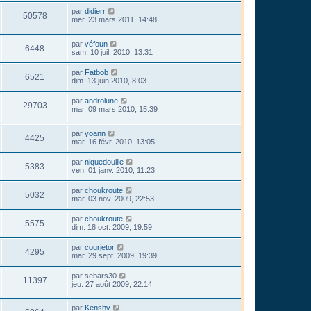
par
didierr
50578
mer. 23 mars 2011, 14:48
par
véfoun
6448
sam. 10 juil. 2010, 13:31
par
Fatbob
6521
dim. 13 juin 2010, 8:03
par
androlune
29703
mar. 09 mars 2010, 15:39
par
yoann
4425
mar. 16 févr. 2010, 13:05
par
niquedouille
5383
ven. 01 janv. 2010, 11:23
par
choukroute
5032
mar. 03 nov. 2009, 22:53
par
choukroute
5575
dim. 18 oct. 2009, 19:59
par
courjetor
4295
mar. 29 sept. 2009, 19:39
par
sebars30
11397
jeu. 27 août 2009, 22:14
par
Kenshy