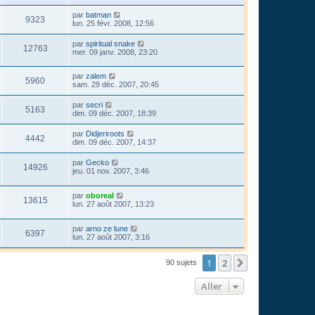
par
batman
9323
lun. 25 févr. 2008, 12:56
par
spiritual snake
12763
mer. 09 janv. 2008, 23:20
par
zalem
5960
sam. 29 déc. 2007, 20:45
par
secri
5163
dim. 09 déc. 2007, 18:39
par
Didjeriroots
4442
dim. 09 déc. 2007, 14:37
par
Gecko
14926
jeu. 01 nov. 2007, 3:46
par
oboreal
13615
lun. 27 août 2007, 13:23
par
arno ze lune
6397
lun. 27 août 2007, 3:16
1
2
Suivant
90 sujets
Aller