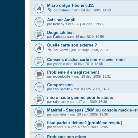
Micro didge T-bone cd55
par
batman
»
dim. 04 déc. 2005, 14:53
Avis sur Ampli
par
Kenshy
»
ven. 26 juin 2009, 19:23
Didge tahitien
par
Fatbob
»
sam. 15 mai 2010, 10:59
Quelle carte son externe ?
par
Ahaw
»
jeu. 18 sept. 2008, 22:23
Conseils d'achat carte son + clavier midi
par
yoann
»
mar. 16 févr. 2010, 13:05
Probleme d'enregistrement
par
niquedouille
»
mar. 29 déc. 2009, 15:31
Compression
par
choukroute
»
mar. 03 nov. 2009, 14:30
micro haute gamme pour le studio
par
rainmarc
»
sam. 17 oct. 2009, 15:36
Matériel - Stagepas 150M ou console mackie+e
par
courjetor
»
mar. 29 sept. 2009, 19:39
haut-parleur défoncé [problème résolu]
par
sebars30
»
ven. 07 août 2009, 23:05
Probleme son micro