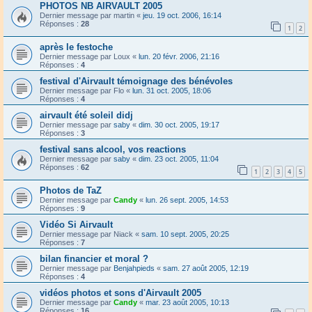
PHOTOS NB AIRVAULT 2005
Dernier message par
martin
«
jeu. 19 oct. 2006, 16:14
Réponses :
28
1
2
après le festoche
Dernier message par
Loux
«
lun. 20 févr. 2006, 21:16
Réponses :
4
festival d'Airvault témoignage des bénévoles
Dernier message par
Flo
«
lun. 31 oct. 2005, 18:06
Réponses :
4
airvault été soleil didj
Dernier message par
saby
«
dim. 30 oct. 2005, 19:17
Réponses :
3
festival sans alcool, vos reactions
Dernier message par
saby
«
dim. 23 oct. 2005, 11:04
Réponses :
62
1
2
3
4
5
Photos de TaZ
Dernier message par
Candy
«
lun. 26 sept. 2005, 14:53
Réponses :
9
Vidéo Si Airvault
Dernier message par
Niack
«
sam. 10 sept. 2005, 20:25
Réponses :
7
bilan financier et moral ?
Dernier message par
Benjahpieds
«
sam. 27 août 2005, 12:19
Réponses :
4
vidéos photos et sons d'Airvault 2005
Dernier message par
Candy
«
mar. 23 août 2005, 10:13
Réponses :
16