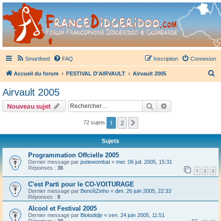
France Didgeridoo
Didgeridoo et Guimbarde sur France Didgeridoo - retrouvez la communauté.
Smartfeed
FAQ
Inscription
Connexion
R
Accueil du forum
FESTIVAL D'AIRVAULT
Airvault 2005
e
Airvault 2005
c
Rechercher
Recherche avanc
Nouveau sujet
h
e
1
2
Suivant
72 sujets
r
Sujets
c
Programmation Offcielle 2005
h
Dernier message par
joelewombat
«
mer. 06 juil. 2005, 15:31
Réponses :
36
e
1
2
3
r
C'est Parti pour le CO-VOITURAGE
Dernier message par
BenoîtZinho
«
dim. 26 juin 2005, 22:33
Réponses :
9
Alcool et Festival 2005
Dernier message par
Biolodidje
«
ven. 24 juin 2005, 11:51