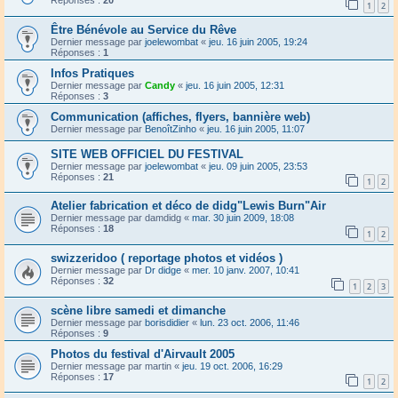
Réponses :
20
1
2
Être Bénévole au Service du Rêve
Dernier message par
joelewombat
«
jeu. 16 juin 2005, 19:24
Réponses :
1
Infos Pratiques
Dernier message par
Candy
«
jeu. 16 juin 2005, 12:31
Réponses :
3
Communication (affiches, flyers, bannière web)
Dernier message par
BenoîtZinho
«
jeu. 16 juin 2005, 11:07
SITE WEB OFFICIEL DU FESTIVAL
Dernier message par
joelewombat
«
jeu. 09 juin 2005, 23:53
Réponses :
21
1
2
Atelier fabrication et déco de didg"Lewis Burn"Air
Dernier message par
damdidg
«
mar. 30 juin 2009, 18:08
Réponses :
18
1
2
swizzeridoo ( reportage photos et vidéos )
Dernier message par
Dr didge
«
mer. 10 janv. 2007, 10:41
Réponses :
32
1
2
3
scène libre samedi et dimanche
Dernier message par
borisdidier
«
lun. 23 oct. 2006, 11:46
Réponses :
9
Photos du festival d'Airvault 2005
Dernier message par
martin
«
jeu. 19 oct. 2006, 16:29
Réponses :
17
1
2