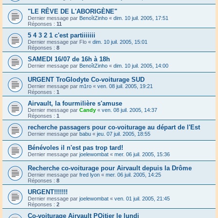
"LE RÊVE DE L'ABORIGÈNE"
Dernier message par
BenoîtZinho
«
dim. 10 juil. 2005, 17:51
Réponses :
11
5 4 3 2 1 c'est partiiiiiii
Dernier message par
Flo
«
dim. 10 juil. 2005, 15:01
Réponses :
8
SAMEDI 16/07 de 16h à 18h
Dernier message par
BenoîtZinho
«
dim. 10 juil. 2005, 14:00
URGENT TroGlodyte Co-voiturage SUD
Dernier message par
m1ro
«
ven. 08 juil. 2005, 19:21
Réponses :
1
Airvault, la fourmilière s'amuse
Dernier message par
Candy
«
ven. 08 juil. 2005, 14:37
Réponses :
1
recherche passagers pour co-voiturage au départ de l'Est
Dernier message par
babu
«
jeu. 07 juil. 2005, 18:55
Bénévoles il n'est pas trop tard!
Dernier message par
joelewombat
«
mer. 06 juil. 2005, 15:36
Recherche co-voiturage pour Airvault depuis la Drôme
Dernier message par
fred lyon
«
mer. 06 juil. 2005, 14:25
Réponses :
8
URGENT!!!!!!!
Dernier message par
joelewombat
«
ven. 01 juil. 2005, 21:45
Réponses :
2
Co-voiturage Airvault POitier le lundi