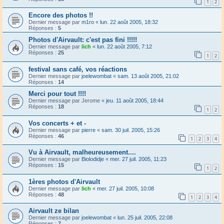
1
2
Encore des photos !!
Dernier message par
m1ro
«
lun. 22 août 2005, 18:32
Réponses :
5
Photos d'Airvault: c'est pas fini !!!!!
Dernier message par
lich
«
lun. 22 août 2005, 7:12
Réponses :
25
1
2
festival sans café, vos réactions
Dernier message par
joelewombat
«
sam. 13 août 2005, 21:02
Réponses :
14
Merci pour tout !!!!
Dernier message par
Jerome
«
jeu. 11 août 2005, 18:44
Réponses :
18
1
2
Vos concerts + et -
Dernier message par
pierre
«
sam. 30 juil. 2005, 15:26
Réponses :
46
1
2
3
4
Vu à Airvault, malheureusement....
Dernier message par
Biolodidje
«
mer. 27 juil. 2005, 11:23
Réponses :
15
1
2
1ères photos d'Airvault
Dernier message par
lich
«
mer. 27 juil. 2005, 10:08
Réponses :
48
1
2
3
4
Airvault ze bilan
Dernier message par
joelewombat
«
lun. 25 juil. 2005, 22:08
Réponses :
7