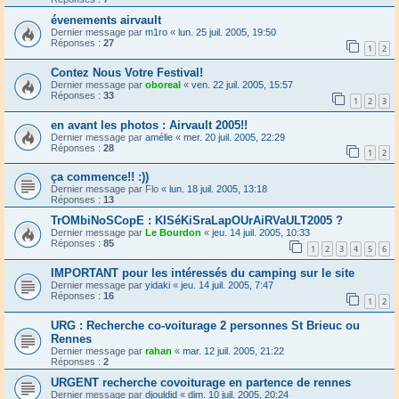
évenements airvault
Dernier message par
m1ro
«
lun. 25 juil. 2005, 19:50
Réponses :
27
1
2
Contez Nous Votre Festival!
Dernier message par
oboreal
«
ven. 22 juil. 2005, 15:57
Réponses :
33
1
2
3
en avant les photos : Airvault 2005!!
Dernier message par
amélie
«
mer. 20 juil. 2005, 22:29
Réponses :
28
1
2
ça commence!! :))
Dernier message par
Flo
«
lun. 18 juil. 2005, 13:18
Réponses :
13
TrOMbiNoSCopE : KISéKiSraLapOUrAiRVaULT2005 ?
Dernier message par
Le Bourdon
«
jeu. 14 juil. 2005, 10:33
Réponses :
85
1
2
3
4
5
6
IMPORTANT pour les intéressés du camping sur le site
Dernier message par
yidaki
«
jeu. 14 juil. 2005, 7:47
Réponses :
16
1
2
URG : Recherche co-voiturage 2 personnes St Brieuc ou
Rennes
Dernier message par
rahan
«
mar. 12 juil. 2005, 21:22
Réponses :
2
URGENT recherche covoiturage en partence de rennes
Dernier message par
djouldid
«
dim. 10 juil. 2005, 20:24