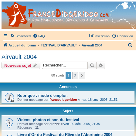
France Didgeridoo
Didgeridoo et Guimbarde sur France Didgeridoo - retrouvez la communauté.
Smartfeed
FAQ
Inscription
Connexion
R
Accueil du forum
FESTIVAL D'AIRVAULT
Airvault 2004
e
Airvault 2004
c
Rechercher
Recherche avanc
Nouveau sujet
h
e
1
2
Suivant
80 sujets
r
Annonces
c
Rubrique : mode d'emploi.
h
Dernier message par
francedidgeridoo
«
mar. 18 janv. 2005, 21:51
e
r
Sujets
Videos, photos et son du festival
Dernier message par
drazzz
«
ven. 02 déc. 2005, 21:35
Réponses :
11
Livre d'Or du Festival du Rêve de l'Aborigène 2004