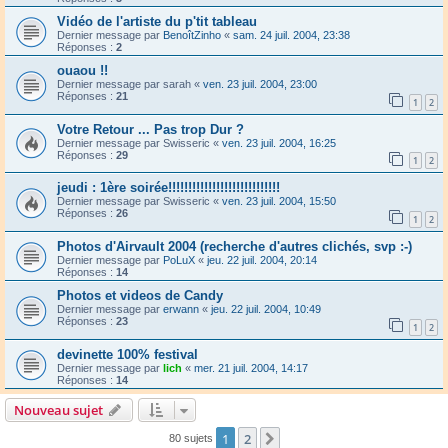
Vidéo de l'artiste du p'tit tableau
Dernier message par
BenoîtZinho
«
sam. 24 juil. 2004, 23:38
Réponses :
2
ouaou !!
Dernier message par
sarah
«
ven. 23 juil. 2004, 23:00
Réponses :
21
1
2
Votre Retour ... Pas trop Dur ?
Dernier message par
Swisseric
«
ven. 23 juil. 2004, 16:25
Réponses :
29
1
2
jeudi : 1ère soirée!!!!!!!!!!!!!!!!!!!!!!!!!!!!
Dernier message par
Swisseric
«
ven. 23 juil. 2004, 15:50
Réponses :
26
1
2
Photos d'Airvault 2004 (recherche d'autres clichés, svp :-)
Dernier message par
PoLuX
«
jeu. 22 juil. 2004, 20:14
Réponses :
14
Photos et videos de Candy
Dernier message par
erwann
«
jeu. 22 juil. 2004, 10:49
Réponses :
23
1
2
devinette 100% festival
Dernier message par
lich
«
mer. 21 juil. 2004, 14:17
Réponses :
14
Nouveau sujet
1
2
Suivant
80 sujets