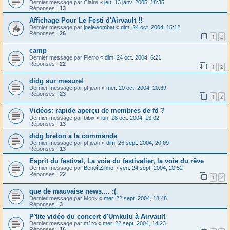
Dernier message par
Claire
«
jeu. 13 janv. 2005, 18:35
Réponses :
13
Affichage Pour Le Festi d'Airvault !!
Dernier message par
joelewombat
«
dim. 24 oct. 2004, 15:12
Réponses :
26
1
2
camp
Dernier message par
Pierro
«
dim. 24 oct. 2004, 6:21
Réponses :
22
1
2
didg sur mesure!
Dernier message par
pt jean
«
mer. 20 oct. 2004, 20:39
Réponses :
23
1
2
Vidéos: rapide aperçu de membres de fd ?
Dernier message par
bibix
«
lun. 18 oct. 2004, 13:02
Réponses :
13
didg breton a la commande
Dernier message par
pt jean
«
dim. 26 sept. 2004, 20:09
Réponses :
13
Esprit du festival, La voie du festivalier, la voie du rêve
Dernier message par
BenoîtZinho
«
ven. 24 sept. 2004, 20:52
Réponses :
22
1
2
que de mauvaise news.... :(
Dernier message par
Mook
«
mer. 22 sept. 2004, 18:48
Réponses :
3
P'tite vidéo du concert d'Umkulu à Airvault
Dernier message par
m1ro
«
mer. 22 sept. 2004, 14:23
Réponses :
16