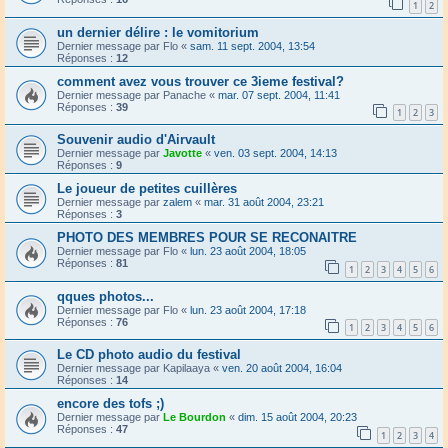
1
2
un dernier délire : le vomitorium
Dernier message par
Flo
«
sam. 11 sept. 2004, 13:54
Réponses :
12
comment avez vous trouver ce 3ieme festival?
Dernier message par
Panache
«
mar. 07 sept. 2004, 11:41
Réponses :
39
1
2
3
Souvenir audio d'Airvault
Dernier message par
Javotte
«
ven. 03 sept. 2004, 14:13
Réponses :
9
Le joueur de petites cuillères
Dernier message par
zalem
«
mar. 31 août 2004, 23:21
Réponses :
3
PHOTO DES MEMBRES POUR SE RECONAITRE
Dernier message par
Flo
«
lun. 23 août 2004, 18:05
Réponses :
81
1
2
3
4
5
6
qques photos...
Dernier message par
Flo
«
lun. 23 août 2004, 17:18
Réponses :
76
1
2
3
4
5
6
Le CD photo audio du festival
Dernier message par
Kapilaaya
«
ven. 20 août 2004, 16:04
Réponses :
14
encore des tofs ;)
Dernier message par
Le Bourdon
«
dim. 15 août 2004, 20:23
Réponses :
47
1
2
3
4