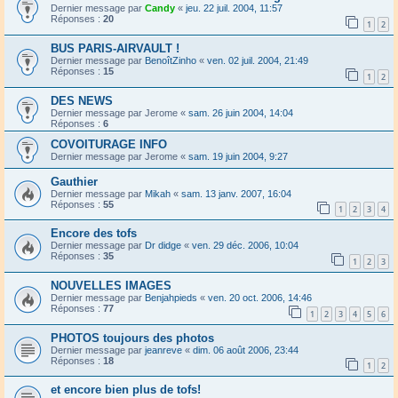
Dernier message par
Candy
«
jeu. 22 juil. 2004, 11:57
Réponses :
20
1
2
BUS PARIS-AIRVAULT !
Dernier message par
BenoîtZinho
«
ven. 02 juil. 2004, 21:49
Réponses :
15
1
2
DES NEWS
Dernier message par
Jerome
«
sam. 26 juin 2004, 14:04
Réponses :
6
COVOITURAGE INFO
Dernier message par
Jerome
«
sam. 19 juin 2004, 9:27
Gauthier
Dernier message par
Mikah
«
sam. 13 janv. 2007, 16:04
Réponses :
55
1
2
3
4
Encore des tofs
Dernier message par
Dr didge
«
ven. 29 déc. 2006, 10:04
Réponses :
35
1
2
3
NOUVELLES IMAGES
Dernier message par
Benjahpieds
«
ven. 20 oct. 2006, 14:46
Réponses :
77
1
2
3
4
5
6
PHOTOS toujours des photos
Dernier message par
jeanreve
«
dim. 06 août 2006, 23:44
Réponses :
18
1
2
et encore bien plus de tofs!