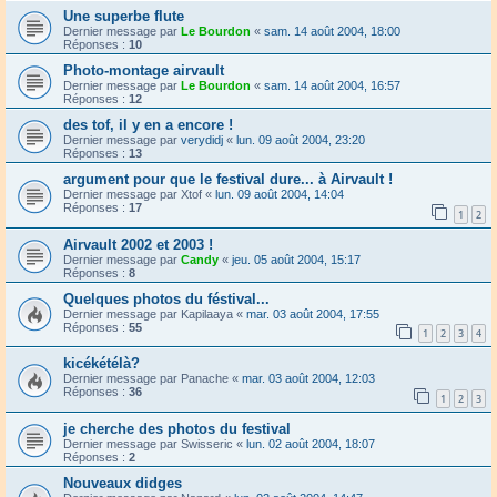
Une superbe flute
Dernier message par
Le Bourdon
«
sam. 14 août 2004, 18:00
Réponses :
10
Photo-montage airvault
Dernier message par
Le Bourdon
«
sam. 14 août 2004, 16:57
Réponses :
12
des tof, il y en a encore !
Dernier message par
verydidj
«
lun. 09 août 2004, 23:20
Réponses :
13
argument pour que le festival dure... à Airvault !
Dernier message par
Xtof
«
lun. 09 août 2004, 14:04
Réponses :
17
1
2
Airvault 2002 et 2003 !
Dernier message par
Candy
«
jeu. 05 août 2004, 15:17
Réponses :
8
Quelques photos du féstival...
Dernier message par
Kapilaaya
«
mar. 03 août 2004, 17:55
Réponses :
55
1
2
3
4
kicékétélà?
Dernier message par
Panache
«
mar. 03 août 2004, 12:03
Réponses :
36
1
2
3
je cherche des photos du festival
Dernier message par
Swisseric
«
lun. 02 août 2004, 18:07
Réponses :
2
Nouveaux didges