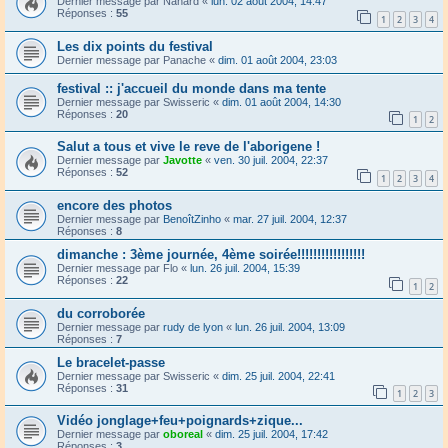
Dernier message par
Nanard
«
lun. 02 août 2004, 14:47
Réponses :
55
1
2
3
4
Les dix points du festival
Dernier message par
Panache
«
dim. 01 août 2004, 23:03
festival :: j'accueil du monde dans ma tente
Dernier message par
Swisseric
«
dim. 01 août 2004, 14:30
Réponses :
20
1
2
Salut a tous et vive le reve de l'aborigene !
Dernier message par
Javotte
«
ven. 30 juil. 2004, 22:37
Réponses :
52
1
2
3
4
encore des photos
Dernier message par
BenoîtZinho
«
mar. 27 juil. 2004, 12:37
Réponses :
8
dimanche : 3ème journée, 4ème soirée!!!!!!!!!!!!!!!!!
Dernier message par
Flo
«
lun. 26 juil. 2004, 15:39
Réponses :
22
1
2
du corroborée
Dernier message par
rudy de lyon
«
lun. 26 juil. 2004, 13:09
Réponses :
7
Le bracelet-passe
Dernier message par
Swisseric
«
dim. 25 juil. 2004, 22:41
Réponses :
31
1
2
3
Vidéo jonglage+feu+poignards+zique...
Dernier message par
oboreal
«
dim. 25 juil. 2004, 17:42
Réponses :
3