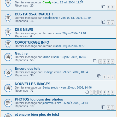
Dernier message par
Candy
«
jeu. 22 juil. 2004, 11:57
Réponses :
20
1
2
BUS PARIS-AIRVAULT !
Dernier message par
BenoîtZinho
«
ven. 02 juil. 2004, 21:49
Réponses :
15
1
2
DES NEWS
Dernier message par
Jerome
«
sam. 26 juin 2004, 14:04
Réponses :
6
COVOITURAGE INFO
Dernier message par
Jerome
«
sam. 19 juin 2004, 9:27
Gauthier
Dernier message par
Mikah
«
sam. 13 janv. 2007, 16:04
Réponses :
55
1
2
3
4
Encore des tofs
Dernier message par
Dr didge
«
ven. 29 déc. 2006, 10:04
Réponses :
35
1
2
3
NOUVELLES IMAGES
Dernier message par
Benjahpieds
«
ven. 20 oct. 2006, 14:46
Réponses :
77
1
2
3
4
5
6
PHOTOS toujours des photos
Dernier message par
jeanreve
«
dim. 06 août 2006, 23:44
Réponses :
18
1
2
et encore bien plus de tofs!