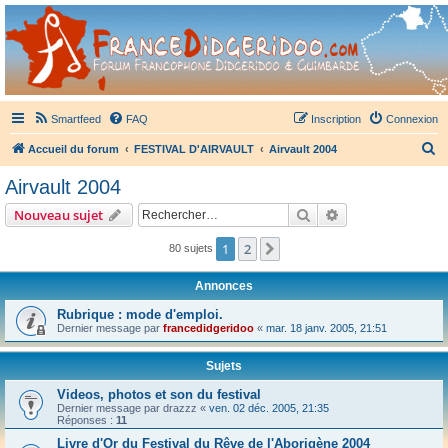
France Didgeridoo
Didgeridoo et Guimbarde sur France Didgeridoo - retrouvez la communauté.
Smartfeed
FAQ
Inscription
Connexion
R
Accueil du forum
FESTIVAL D'AIRVAULT
Airvault 2004
e
Airvault 2004
c
Rechercher
Recherche avanc
Nouveau sujet
h
e
1
2
Suivant
80 sujets
r
Annonces
c
Rubrique : mode d'emploi.
h
Dernier message par
francedidgeridoo
«
mar. 18 janv. 2005, 21:51
e
r
Sujets
Videos, photos et son du festival
Dernier message par
drazzz
«
ven. 02 déc. 2005, 21:35
Réponses :
11
Livre d'Or du Festival du Rêve de l'Aborigène 2004