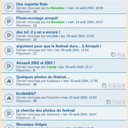
Une superbe flute
Dernier message par
Le Bourdon
«
sam. 14 août 2004, 18:00
Réponses :
10
Photo-montage airvault
Dernier message par
Le Bourdon
«
sam. 14 août 2004, 16:57
Réponses :
12
des tof, il y en a encore !
Dernier message par
verydidj
«
lun. 09 août 2004, 23:20
Réponses :
13
argument pour que le festival dure... à Airvault !
Dernier message par
Xtof
«
lun. 09 août 2004, 14:04
Réponses :
17
1
2
Airvault 2002 et 2003 !
Dernier message par
Candy
«
jeu. 05 août 2004, 15:17
Réponses :
8
Quelques photos du féstival...
Dernier message par
Kapilaaya
«
mar. 03 août 2004, 17:55
Réponses :
55
1
2
3
4
kicékétélà?
Dernier message par
Panache
«
mar. 03 août 2004, 12:03
Réponses :
36
1
2
3
je cherche des photos du festival
Dernier message par
Swisseric
«
lun. 02 août 2004, 18:07
Réponses :
2
Nouveaux didges