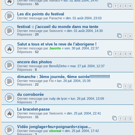
Dernier message par
Nanard
«
lun. 02 août 2004, 14:47
Réponses :
55
1
2
3
4
Les dix points du festival
Dernier message par
Panache
«
dim. 01 août 2004, 23:03
festival :: j'accueil du monde dans ma tente
Dernier message par
Swisseric
«
dim. 01 août 2004, 14:30
Réponses :
20
1
2
Salut a tous et vive le reve de l'aborigene !
Dernier message par
Javotte
«
ven. 30 juil. 2004, 22:37
Réponses :
52
1
2
3
4
encore des photos
Dernier message par
BenoîtZinho
«
mar. 27 juil. 2004, 12:37
Réponses :
8
dimanche : 3ème journée, 4ème soirée!!!!!!!!!!!!!!!!!
Dernier message par
Flo
«
lun. 26 juil. 2004, 15:39
Réponses :
22
1
2
du corroborée
Dernier message par
rudy de lyon
«
lun. 26 juil. 2004, 13:09
Réponses :
7
Le bracelet-passe
Dernier message par
Swisseric
«
dim. 25 juil. 2004, 22:41
Réponses :
31
1
2
3
Vidéo jonglage+feu+poignards+zique...
Dernier message par
oboreal
«
dim. 25 juil. 2004, 17:42
Réponses :
3