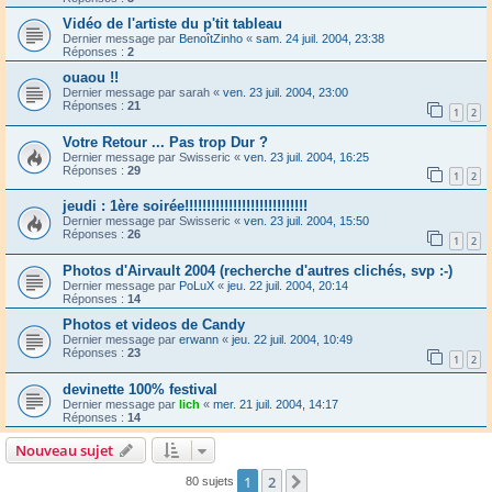
Vidéo de l'artiste du p'tit tableau
Dernier message par
BenoîtZinho
«
sam. 24 juil. 2004, 23:38
Réponses :
2
ouaou !!
Dernier message par
sarah
«
ven. 23 juil. 2004, 23:00
Réponses :
21
1
2
Votre Retour ... Pas trop Dur ?
Dernier message par
Swisseric
«
ven. 23 juil. 2004, 16:25
Réponses :
29
1
2
jeudi : 1ère soirée!!!!!!!!!!!!!!!!!!!!!!!!!!!!
Dernier message par
Swisseric
«
ven. 23 juil. 2004, 15:50
Réponses :
26
1
2
Photos d'Airvault 2004 (recherche d'autres clichés, svp :-)
Dernier message par
PoLuX
«
jeu. 22 juil. 2004, 20:14
Réponses :
14
Photos et videos de Candy
Dernier message par
erwann
«
jeu. 22 juil. 2004, 10:49
Réponses :
23
1
2
devinette 100% festival
Dernier message par
lich
«
mer. 21 juil. 2004, 14:17
Réponses :
14
Nouveau sujet
1
2
Suivant
80 sujets