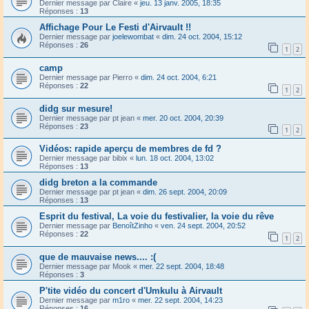
Dernier message par
Claire
«
jeu. 13 janv. 2005, 18:35
Réponses :
13
Affichage Pour Le Festi d'Airvault !!
Dernier message par
joelewombat
«
dim. 24 oct. 2004, 15:12
Réponses :
26
1
2
camp
Dernier message par
Pierro
«
dim. 24 oct. 2004, 6:21
Réponses :
22
1
2
didg sur mesure!
Dernier message par
pt jean
«
mer. 20 oct. 2004, 20:39
Réponses :
23
1
2
Vidéos: rapide aperçu de membres de fd ?
Dernier message par
bibix
«
lun. 18 oct. 2004, 13:02
Réponses :
13
didg breton a la commande
Dernier message par
pt jean
«
dim. 26 sept. 2004, 20:09
Réponses :
13
Esprit du festival, La voie du festivalier, la voie du rêve
Dernier message par
BenoîtZinho
«
ven. 24 sept. 2004, 20:52
Réponses :
22
1
2
que de mauvaise news.... :(
Dernier message par
Mook
«
mer. 22 sept. 2004, 18:48
Réponses :
3
P'tite vidéo du concert d'Umkulu à Airvault
Dernier message par
m1ro
«
mer. 22 sept. 2004, 14:23
Réponses :
16