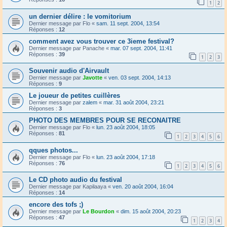
1
2
un dernier délire : le vomitorium
Dernier message par
Flo
«
sam. 11 sept. 2004, 13:54
Réponses :
12
comment avez vous trouver ce 3ieme festival?
Dernier message par
Panache
«
mar. 07 sept. 2004, 11:41
Réponses :
39
1
2
3
Souvenir audio d'Airvault
Dernier message par
Javotte
«
ven. 03 sept. 2004, 14:13
Réponses :
9
Le joueur de petites cuillères
Dernier message par
zalem
«
mar. 31 août 2004, 23:21
Réponses :
3
PHOTO DES MEMBRES POUR SE RECONAITRE
Dernier message par
Flo
«
lun. 23 août 2004, 18:05
Réponses :
81
1
2
3
4
5
6
qques photos...
Dernier message par
Flo
«
lun. 23 août 2004, 17:18
Réponses :
76
1
2
3
4
5
6
Le CD photo audio du festival
Dernier message par
Kapilaaya
«
ven. 20 août 2004, 16:04
Réponses :
14
encore des tofs ;)
Dernier message par
Le Bourdon
«
dim. 15 août 2004, 20:23
Réponses :
47
1
2
3
4