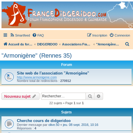
France Didgeridoo
Didgeridoo et Guimbarde sur France Didgeridoo - retrouvez la communauté.
Smartfeed
FAQ
Inscription
Connexion
R
Accueil du forum
DIDGERIDOO
Associations Françaises de Didgeridoo
"Armonigène" (Rennes 35)
e
"Armonigène" (Rennes 35)
c
Forum
h
e
Site web de l'association "Armorigène"
http://www.armonigene.com
r
Nombre total de redirections :
270912
c
h
Rechercher
Recherche avanc
Nouveau sujet
e
22 sujets • Page
1
sur
1
r
Sujets
Cherche cours de didgeridoo
Dernier message par
olive.50
«
jeu. 08 sept. 2016, 10:16
Réponses :
4