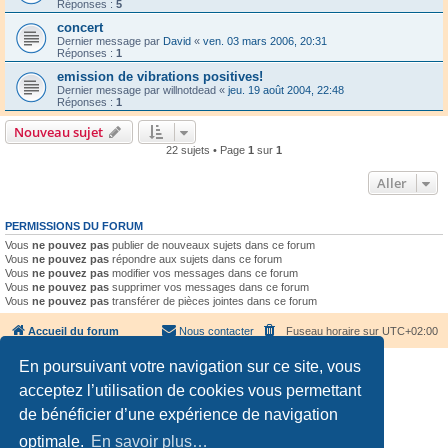
Réponses :
5
concert
Dernier message par
David
«
ven. 03 mars 2006, 20:31
Réponses :
1
emission de vibrations positives!
Dernier message par
willnotdead
«
jeu. 19 août 2004, 22:48
Réponses :
1
Nouveau sujet
22 sujets • Page
1
sur
1
Aller
PERMISSIONS DU FORUM
Vous
ne pouvez pas
publier de nouveaux sujets dans ce forum
Vous
ne pouvez pas
répondre aux sujets dans ce forum
Vous
ne pouvez pas
modifier vos messages dans ce forum
Vous
ne pouvez pas
supprimer vos messages dans ce forum
Vous
ne pouvez pas
transférer de pièces jointes dans ce forum
Accueil du forum
Nous contacter
Fuseau horaire sur
UTC+02:00
En poursuivant votre navigation sur ce site, vous
acceptez l’utilisation de cookies vous permettant
de bénéficier d’une expérience de navigation
optimale.
En savoir plus…
Développé par
phpBB
® Forum Software © phpBB Limited