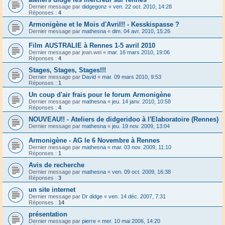
Dernier message par
didgegonz
«
ven. 22 oct. 2010, 14:28
Réponses :
4
Armonigène et le Mois d'Avril!! - Kesskispasse ?
Dernier message par
mathesna
«
dim. 04 avr. 2010, 15:26
Film AUSTRALIE à Rennes 1-5 avril 2010
Dernier message par
jean.wei
«
mar. 16 mars 2010, 19:06
Réponses :
4
Stages, Stages, Stages!!!
Dernier message par
David
«
mar. 09 mars 2010, 9:53
Réponses :
1
Un coup d'air frais pour le forum Armonigène
Dernier message par
mathesna
«
jeu. 14 janv. 2010, 10:58
Réponses :
4
NOUVEAU!! - Ateliers de didgeridoo à l'Elaboratoire (Rennes)
Dernier message par
mathesna
«
jeu. 19 nov. 2009, 13:04
Armonigène - AG le 6 Novembre à Rennes
Dernier message par
mathesna
«
mar. 03 nov. 2009, 11:10
Réponses :
1
Avis de recherche
Dernier message par
mathesna
«
ven. 09 oct. 2009, 16:38
Réponses :
3
un site internet
Dernier message par
Dr didge
«
ven. 14 déc. 2007, 7:31
Réponses :
14
présentation
Dernier message par
pierre
«
mer. 10 mai 2006, 14:20