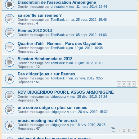
Dissolution de l'association Armonigène
Dernier message par
christalen
«
mar. 11 mars 2014, 18:44
sa souffle sur rennes ?
Dernier message par
TomBack
«
mar. 25 sept. 2012, 15:46
Réponses :
4
Rennes 2012-2013
Dernier message par
TomBack
«
mer. 05 sept. 2012, 14:03
Quartier d'été - Rennes - Parc des Gayeulles
Dernier message par
TomBack
«
jeu. 19 juil. 2012, 10:38
Réponses :
1
Session Hebdomadaire 2012
Dernier message par
TomBack
«
lun. 18 juin 2012, 10:01
Réponses :
12
Des didgerijoueur sur Rennes
Dernier message par
TomBack
«
lun. 27 févr. 2012, 9:55
Réponses :
51
1
2
3
4
RDV DIDGERIDOO POUR L ASSOS ARMONIGENE
Dernier message par
didgegonz
«
mar. 28 déc. 2010, 17:24
Réponses :
5
une soiree didge en plus sur rennes
Dernier message par
didgegonz
«
sam. 20 nov. 2010, 15:32
music meeting mardi/mercredi
Dernier message par
didgegonz
«
jeu. 18 nov. 2010, 20:23
Réponses :
47
1
2
3
4
ateliers didge les mercredi sur rennes