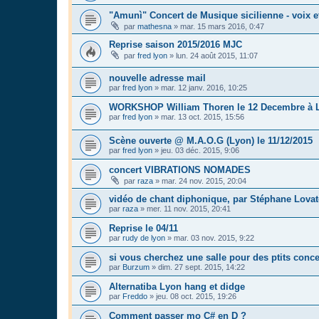
"Amunì" Concert de Musique sicilienne - voix 
par
mathesna
»
mar. 15 mars 2016, 0:47
Reprise saison 2015/2016 MJC
par
fred lyon
»
lun. 24 août 2015, 11:07
nouvelle adresse mail
par
fred lyon
»
mar. 12 janv. 2016, 10:25
WORKSHOP William Thoren le 12 Decembre à L
par
fred lyon
»
mar. 13 oct. 2015, 15:56
Scène ouverte @ M.A.O.G (Lyon) le 11/12/2015
par
fred lyon
»
jeu. 03 déc. 2015, 9:06
concert VIBRATIONS NOMADES
par
raza
»
mar. 24 nov. 2015, 20:04
vidéo de chant diphonique, par Stéphane Lova
par
raza
»
mer. 11 nov. 2015, 20:41
Reprise le 04/11
par
rudy de lyon
»
mar. 03 nov. 2015, 9:22
si vous cherchez une salle pour des ptits concer
par
Burzum
»
dim. 27 sept. 2015, 14:22
Alternatiba Lyon hang et didge
par
Freddo
»
jeu. 08 oct. 2015, 19:26
Comment passer mo C# en D ?