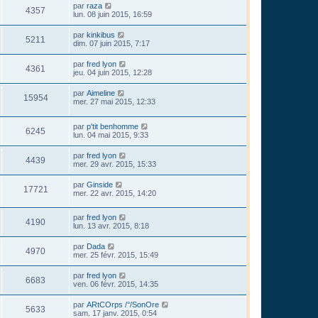
par
raza
4357
lun. 08 juin 2015, 16:59
par
kinkibus
5211
dim. 07 juin 2015, 7:17
par
fred lyon
4361
jeu. 04 juin 2015, 12:28
par
Aimeline
15954
mer. 27 mai 2015, 12:33
par
p'tit benhomme
6245
lun. 04 mai 2015, 9:33
par
fred lyon
4439
mer. 29 avr. 2015, 15:33
par
Ginside
17721
mer. 22 avr. 2015, 14:20
par
fred lyon
4190
lun. 13 avr. 2015, 8:18
par
Dada
4970
mer. 25 févr. 2015, 15:49
par
fred lyon
6683
ven. 06 févr. 2015, 14:35
par
ARtCOrps /°/SonOre
5633
sam. 17 janv. 2015, 0:54