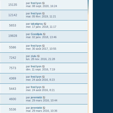
par
fred lyon
15135
mar. 08 sept. 2020, 16:24
par
fred lyon
12142
mar. 05 févr. 2019, 11:21
par
takatigrou
5653
mer. 17 janv. 2018, 11:17
par
Goodijula
19828
mar. 02 janv. 2018, 13:46
par
fred lyon
5586
mer. 30 août 2017, 10:55
par
ziulu
7242
lun. 28 nov. 2016, 21:28
par
fred lyon
7573
dim. 11 sept. 2016, 7:19
par
fred lyon
4369
mer. 24 août 2016, 8:23
par
fred lyon
5443
mer. 24 août 2016, 8:21
par
jeremiebt
4600
mar. 29 mars 2016, 10:44
par
jeremiebt
5536
mar. 29 mars 2016, 10:36