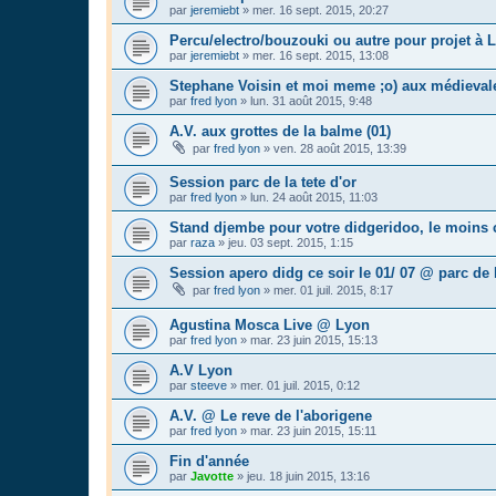
par
jeremiebt
»
mer. 16 sept. 2015, 20:27
Percu/electro/bouzouki ou autre pour projet à 
par
jeremiebt
»
mer. 16 sept. 2015, 13:08
Stephane Voisin et moi meme ;o) aux médieval
par
fred lyon
»
lun. 31 août 2015, 9:48
A.V. aux grottes de la balme (01)
par
fred lyon
»
ven. 28 août 2015, 13:39
Session parc de la tete d'or
par
fred lyon
»
lun. 24 août 2015, 11:03
Stand djembe pour votre didgeridoo, le moins
par
raza
»
jeu. 03 sept. 2015, 1:15
Session apero didg ce soir le 01/ 07 @ parc de l
par
fred lyon
»
mer. 01 juil. 2015, 8:17
Agustina Mosca Live @ Lyon
par
fred lyon
»
mar. 23 juin 2015, 15:13
A.V Lyon
par
steeve
»
mer. 01 juil. 2015, 0:12
A.V. @ Le reve de l'aborigene
par
fred lyon
»
mar. 23 juin 2015, 15:11
Fin d'année
par
Javotte
»
jeu. 18 juin 2015, 13:16