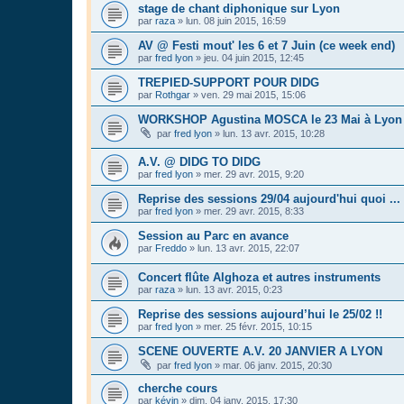
stage de chant diphonique sur Lyon
par
raza
»
lun. 08 juin 2015, 16:59
AV @ Festi mout' les 6 et 7 Juin (ce week end)
par
fred lyon
»
jeu. 04 juin 2015, 12:45
TREPIED-SUPPORT POUR DIDG
par
Rothgar
»
ven. 29 mai 2015, 15:06
WORKSHOP Agustina MOSCA le 23 Mai à Lyon 
par
fred lyon
»
lun. 13 avr. 2015, 10:28
A.V. @ DIDG TO DIDG
par
fred lyon
»
mer. 29 avr. 2015, 9:20
Reprise des sessions 29/04 aujourd'hui quoi ...
par
fred lyon
»
mer. 29 avr. 2015, 8:33
Session au Parc en avance
par
Freddo
»
lun. 13 avr. 2015, 22:07
Concert flûte Alghoza et autres instruments
par
raza
»
lun. 13 avr. 2015, 0:23
Reprise des sessions aujourd’hui le 25/02 !!
par
fred lyon
»
mer. 25 févr. 2015, 10:15
SCENE OUVERTE A.V. 20 JANVIER A LYON
par
fred lyon
»
mar. 06 janv. 2015, 20:30
cherche cours
par
kévin
»
dim. 04 janv. 2015, 17:30