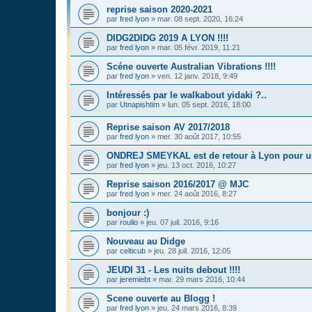
reprise saison 2020-2021
par
fred lyon
»
mar. 08 sept. 2020, 16:24
DIDG2DIDG 2019 A LYON !!!!
par
fred lyon
»
mar. 05 févr. 2019, 11:21
Scéne ouverte Australian Vibrations !!!!
par
fred lyon
»
ven. 12 janv. 2018, 9:49
Intéressés par le walkabout yidaki ?..
par
Utnapishtim
»
lun. 05 sept. 2016, 18:00
Reprise saison AV 2017/2018
par
fred lyon
»
mer. 30 août 2017, 10:55
ONDREJ SMEYKAL est de retour à Lyon pour
par
fred lyon
»
jeu. 13 oct. 2016, 10:27
Reprise saison 2016/2017 @ MJC
par
fred lyon
»
mer. 24 août 2016, 8:27
bonjour :)
par
roulio
»
jeu. 07 juil. 2016, 9:16
Nouveau au Didge
par
celticub
»
jeu. 28 juil. 2016, 12:05
JEUDI 31 - Les nuits debout !!!!
par
jeremiebt
»
mar. 29 mars 2016, 10:44
Scene ouverte au Blogg !
par
fred lyon
»
jeu. 24 mars 2016, 8:39