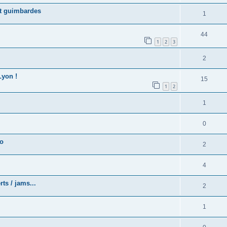
et guimbardes
1
44
1
2
3
2
yon !
15
1
2
1
0
to
2
4
ts / jams...
2
1