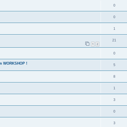
0
0
1
21
1
2
0
 un WORKSHOP !
5
8
1
3
0
3