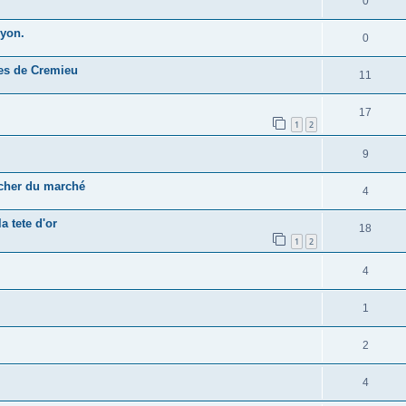
0
Lyon.
0
es de Cremieu
11
17
1
2
9
 cher du marché
4
a tete d'or
18
1
2
4
1
2
4