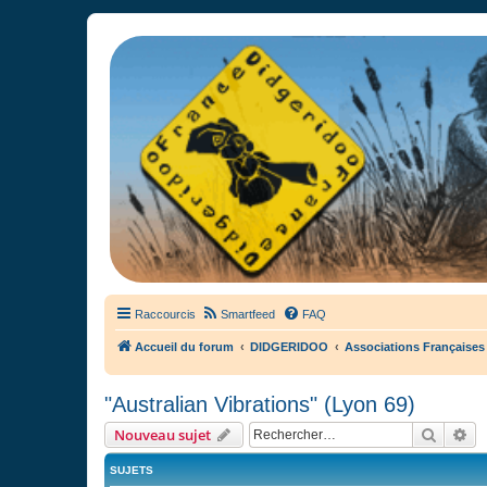
France Didgeridoo
Didgeridoo et Guimbarde sur France Didgeridoo - retrouvez la commun
Raccourcis
Smartfeed
FAQ
Accueil du forum
DIDGERIDOO
Associations Françaises
"Australian Vibrations" (Lyon 69)
Recher
Re
Nouveau sujet
SUJETS