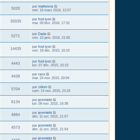
par
mathesna
5020
mer. 16 mars 2016, 12:57
par
fred lyon
35035
mar. 09 févr. 2016, 17:32
par
Dada
5271
ven. 15 janv. 2016, 21:00
par
fred lyon
14435
ven. 18 déc. 2015, 10:15
par
fred lyon
4443
lun. 07 déc. 2015, 15:15
par
raza
4438
mar. 24 nov. 2015, 20:04
par
zélom
5704
sam. 14 nov. 2015, 23:25
par
jeremiebt
6134
lun. 09 nov. 2015, 16:38
par
jeremiebt
4884
dim. 11 oct. 2015, 21:57
par
jeremiebt
4573
dim. 11 oct. 2015, 21:54
par
jeremiebt