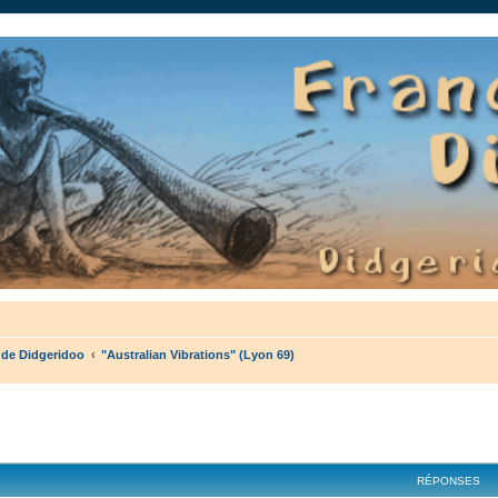
auté.
 de Didgeridoo
"Australian Vibrations" (Lyon 69)
cher
cherche avancée
RÉPONSES