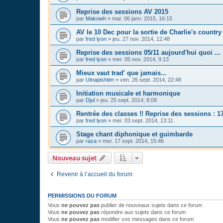
Reprise des sessions AV 2015
par
Makowh
»
mar. 06 janv. 2015, 16:15
AV le 10 Dec pour la sortie de Charlie's country
par
fred lyon
»
jeu. 27 nov. 2014, 12:48
Reprise des sessions 05/11 aujourd'hui quoi ...
par
fred lyon
»
mer. 05 nov. 2014, 9:13
Mieux vaut trad' que jamais...
par
Utnapishtim
»
ven. 26 sept. 2014, 22:48
Initiation musicale et harmonique
par
Djul
»
jeu. 25 sept. 2014, 8:09
Rentrée des classes !! Reprise des sessions : 1
par
fred lyon
»
mer. 03 sept. 2014, 13:11
Stage chant diphonique et guimbarde
par
raza
»
mer. 17 sept. 2014, 15:46
Nouveau sujet
Revenir à l’accueil du forum
PERMISSIONS DU FORUM
Vous
ne pouvez pas
publier de nouveaux sujets dans ce forum
Vous
ne pouvez pas
répondre aux sujets dans ce forum
Vous
ne pouvez pas
modifier vos messages dans ce forum