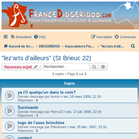
France Didgeridoo
Didgeridoo et Guimbarde sur France Didgeridoo - retrouvez la communauté.
Smartfeed
FAQ
Inscription
Connexion
R
Accueil du forum
DIDGERIDOO
Associations Françaises de Didgeridoo
"lez'arts d'ailleurs" (St Brieuc 22)
e
"lez'arts d'ailleurs" (St Brieuc 22)
c
Rechercher
Recherche avanc
Nouveau sujet
h
8 sujets • Page
1
sur
1
e
Sujets
r
c
ya t'il quelqu'un dans le coin?
Dernier message par
tonton
«
lun. 16 mars 2009, 21:16
h
Réponses :
6
e
Survivants
Dernier message par
Pierro22
«
jeu. 17 juil. 2008, 12:19
r
Réponses :
3
logo de l'asso briochine
Dernier message par
Ptitedread
«
mar. 25 déc. 2007, 23:31
Réponses :
5
contact