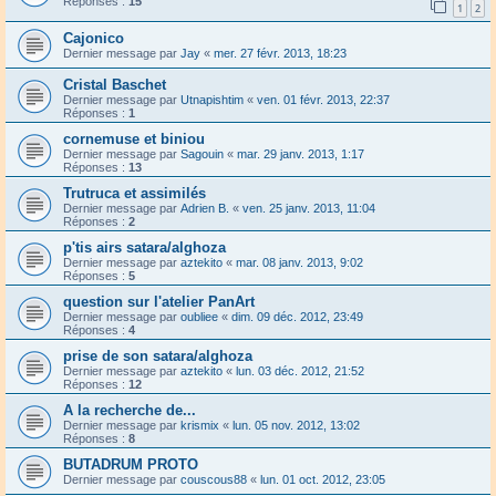
Réponses :
15
1
2
Cajonico
Dernier message par
Jay
«
mer. 27 févr. 2013, 18:23
Cristal Baschet
Dernier message par
Utnapishtim
«
ven. 01 févr. 2013, 22:37
Réponses :
1
cornemuse et biniou
Dernier message par
Sagouin
«
mar. 29 janv. 2013, 1:17
Réponses :
13
Trutruca et assimilés
Dernier message par
Adrien B.
«
ven. 25 janv. 2013, 11:04
Réponses :
2
p'tis airs satara/alghoza
Dernier message par
aztekito
«
mar. 08 janv. 2013, 9:02
Réponses :
5
question sur l'atelier PanArt
Dernier message par
oubliee
«
dim. 09 déc. 2012, 23:49
Réponses :
4
prise de son satara/alghoza
Dernier message par
aztekito
«
lun. 03 déc. 2012, 21:52
Réponses :
12
A la recherche de...
Dernier message par
krismix
«
lun. 05 nov. 2012, 13:02
Réponses :
8
BUTADRUM PROTO
Dernier message par
couscous88
«
lun. 01 oct. 2012, 23:05