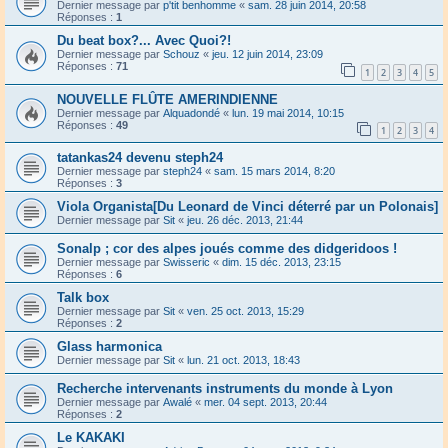
Dernier message par
p'tit benhomme
«
sam. 28 juin 2014, 20:58
Réponses :
1
Du beat box?... Avec Quoi?!
Dernier message par
Schouz
«
jeu. 12 juin 2014, 23:09
Réponses :
71
1
2
3
4
5
NOUVELLE FLÛTE AMERINDIENNE
Dernier message par
Alquadondé
«
lun. 19 mai 2014, 10:15
Réponses :
49
1
2
3
4
tatankas24 devenu steph24
Dernier message par
steph24
«
sam. 15 mars 2014, 8:20
Réponses :
3
Viola Organista[Du Leonard de Vinci déterré par un Polonais]
Dernier message par
Sit
«
jeu. 26 déc. 2013, 21:44
Sonalp ; cor des alpes joués comme des didgeridoos !
Dernier message par
Swisseric
«
dim. 15 déc. 2013, 23:15
Réponses :
6
Talk box
Dernier message par
Sit
«
ven. 25 oct. 2013, 15:29
Réponses :
2
Glass harmonica
Dernier message par
Sit
«
lun. 21 oct. 2013, 18:43
Recherche intervenants instruments du monde à Lyon
Dernier message par
Awalé
«
mer. 04 sept. 2013, 20:44
Réponses :
2
Le KAKAKI