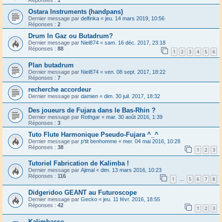
Réponses :
1
Ostara Instruments (handpans)
Dernier message par
delfinka
«
jeu. 14 mars 2019, 10:56
Réponses :
2
Drum In Gaz ou Butadrum?
Dernier message par
Niel874
«
sam. 16 déc. 2017, 23:18
Réponses :
88
1
2
3
4
5
6
Plan butadrum
Dernier message par
Niel874
«
ven. 08 sept. 2017, 18:22
Réponses :
7
recherche accordeur
Dernier message par
damien
«
dim. 30 juil. 2017, 18:32
Des joueurs de Fujara dans le Bas-Rhin ?
Dernier message par
Rothgar
«
mar. 30 août 2016, 1:39
Réponses :
3
Tuto Flute Harmonique Pseudo-Fujara ^_^
Dernier message par
p'tit benhomme
«
mer. 04 mai 2016, 10:28
Réponses :
38
1
2
3
Tutoriel Fabrication de Kalimba !
Dernier message par
Ajimal
«
dim. 13 mars 2016, 10:23
Réponses :
116
1
5
6
7
8
…
Didgeridoo GEANT au Futuroscope
Dernier message par
Gecko
«
jeu. 11 févr. 2016, 18:55
Réponses :
42
1
2
3
Kalimbasse