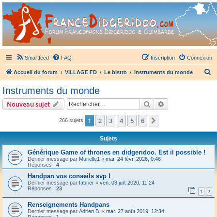
France Didgeridoo
Didgeridoo et Guimbarde sur France Didgeridoo - retrouvez la communauté.
Smartfeed
FAQ
Inscription
Connexion
R
Accueil du forum
VILLAGE FD
Le bistro
Instruments du monde
e
Instruments du monde
c
Rechercher
Recherche avanc
Nouveau sujet
h
e
1
2
3
4
5
6
Suivant
266 sujets
r
Sujets
c
Générique Game of thrones en didgeridoo. Est il possible !
h
Dernier message par
Murielle1
«
mar. 24 févr. 2026, 0:46
Réponses :
4
e
Handpan vos conseils svp !
r
Dernier message par
fabrier
«
ven. 03 juil. 2020, 11:24
Réponses :
23
1
2
Renseignements Handpans
Dernier message par
Adrien B.
«
mar. 27 août 2019, 12:34