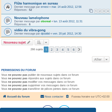
Flûte harmonique en sureau
Dernier message par
ernest
«
mar. 14 août 2012, 12:56
Réponses :
52
1
2
3
4
Nouveau lamelophone
Dernier message par
oboreal
«
lun. 13 août 2012, 11:31
Réponses :
6
vidéo du vibra-gong
Dernier message par
djouldid
«
ven. 20 juil. 2012, 14:30
Nouveau sujet
1
2
3
4
5
6
Suivant
266 sujets
Aller
PERMISSIONS DU FORUM
Vous
ne pouvez pas
publier de nouveaux sujets dans ce forum
Vous
ne pouvez pas
répondre aux sujets dans ce forum
Vous
ne pouvez pas
modifier vos messages dans ce forum
Vous
ne pouvez pas
supprimer vos messages dans ce forum
Vous
ne pouvez pas
transférer de pièces jointes dans ce forum
Accueil du forum
Nous contacter
Fuseau horaire sur
UTC+02:00