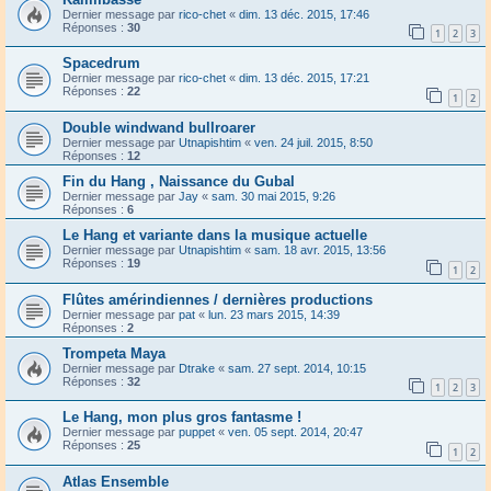
Dernier message par
rico-chet
«
dim. 13 déc. 2015, 17:46
Réponses :
30
1
2
3
Spacedrum
Dernier message par
rico-chet
«
dim. 13 déc. 2015, 17:21
Réponses :
22
1
2
Double windwand bullroarer
Dernier message par
Utnapishtim
«
ven. 24 juil. 2015, 8:50
Réponses :
12
Fin du Hang , Naissance du Gubal
Dernier message par
Jay
«
sam. 30 mai 2015, 9:26
Réponses :
6
Le Hang et variante dans la musique actuelle
Dernier message par
Utnapishtim
«
sam. 18 avr. 2015, 13:56
Réponses :
19
1
2
Flûtes amérindiennes / dernières productions
Dernier message par
pat
«
lun. 23 mars 2015, 14:39
Réponses :
2
Trompeta Maya
Dernier message par
Dtrake
«
sam. 27 sept. 2014, 10:15
Réponses :
32
1
2
3
Le Hang, mon plus gros fantasme !
Dernier message par
puppet
«
ven. 05 sept. 2014, 20:47
Réponses :
25
1
2
Atlas Ensemble