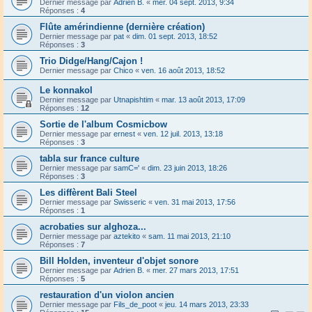
Dernier message par
Adrien B.
«
mer. 04 sept. 2013, 9:34
Réponses :
4
Flûte amérindienne (dernière création)
Dernier message par
pat
«
dim. 01 sept. 2013, 18:52
Réponses :
3
Trio Didge/Hang/Cajon !
Dernier message par
Chico
«
ven. 16 août 2013, 18:52
Le konnakol
Dernier message par
Utnapishtim
«
mar. 13 août 2013, 17:09
Réponses :
12
Sortie de l'album Cosmicbow
Dernier message par
ernest
«
ven. 12 juil. 2013, 13:18
Réponses :
3
tabla sur france culture
Dernier message par
samC='
«
dim. 23 juin 2013, 18:26
Réponses :
3
Les diffèrent Bali Steel
Dernier message par
Swisseric
«
ven. 31 mai 2013, 17:56
Réponses :
1
acrobaties sur alghoza...
Dernier message par
aztekito
«
sam. 11 mai 2013, 21:10
Réponses :
7
Bill Holden, inventeur d'objet sonore
Dernier message par
Adrien B.
«
mer. 27 mars 2013, 17:51
Réponses :
5
restauration d'un violon ancien
Dernier message par
Fils_de_poot
«
jeu. 14 mars 2013, 23:33