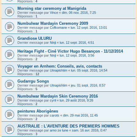
Réponses :
4
Morning star ceremony at Manigrida
Dernier message par
Vince
«
dim. 06 nov. 2016, 7:25
Réponses :
1
Numbulwar Mardayin Ceremony 2009
Dernier message par
Cofkomane
«
lun. 12 sept. 2016, 13:01
Réponses :
1
Grandiose ULURU
Dernier message par
Ninji
«
lun. 12 sept. 2016, 4:51
Heritage Fight - Ciné Victor Hugo Besançon - 11/12/2014
Dernier message par
Ninji
«
lun. 12 sept. 2016, 3:56
Réponses :
2
Voyager en Arnhem: Conseils, avis, contacts
Dernier message par
Utnapishtim
«
lun. 05 sept. 2016, 14:54
Réponses :
12
Gudarrgu Songs
Dernier message par
Utnapishtim
«
jeu. 01 sept. 2016, 8:57
Réponses :
5
Numbulwar Mardayin Skin Ceremony 2016
Dernier message par
cyril
«
lun. 29 août 2016, 9:26
Réponses :
2
peintures Aborigènes
Dernier message par
carots
«
dim. 29 mai 2016, 11:45
Réponses :
2
AUSTRALIE : L'AVENTURE DES PREMIERS HOMMES
Dernier message par
arno ze lune
«
sam. 16 avr. 2016, 0:47
Réponses :
3