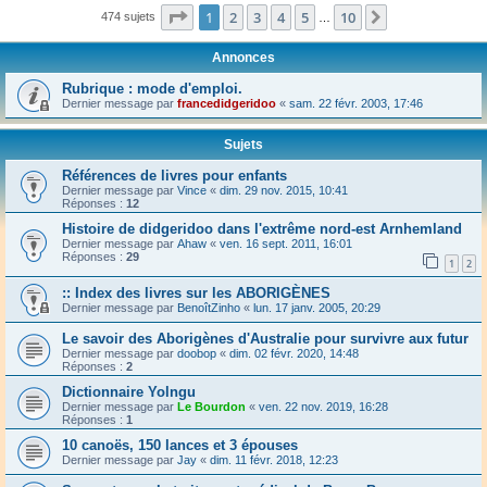
Page
1
sur
10
1
2
3
4
5
10
Suivant
474 sujets
…
Annonces
Rubrique : mode d'emploi.
Dernier message par
francedidgeridoo
«
sam. 22 févr. 2003, 17:46
Sujets
Références de livres pour enfants
Dernier message par
Vince
«
dim. 29 nov. 2015, 10:41
Réponses :
12
Histoire de didgeridoo dans l'extrême nord-est Arnhemland
Dernier message par
Ahaw
«
ven. 16 sept. 2011, 16:01
Réponses :
29
1
2
:: Index des livres sur les ABORIGÈNES
Dernier message par
BenoîtZinho
«
lun. 17 janv. 2005, 20:29
Le savoir des Aborigènes d'Australie pour survivre aux futur
Dernier message par
doobop
«
dim. 02 févr. 2020, 14:48
Réponses :
2
Dictionnaire Yolngu
Dernier message par
Le Bourdon
«
ven. 22 nov. 2019, 16:28
Réponses :
1
10 canoës, 150 lances et 3 épouses
Dernier message par
Jay
«
dim. 11 févr. 2018, 12:23