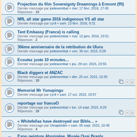
Projection du film Sovereignty Dreamings à Ermont (95)
Dernier message par
joelewombat
«
mer. 17 févr. 2016, 17:45
Réponses :
10
NRL all star game 2016 indigenous VS all star
Dernier message par
cyril
«
sam. 13 févr. 2016, 8:31
Tent Embassy (France) is calling
Dernier message par
joelewombat
«
mar. 12 janv. 2016, 23:51
Réponses :
2
30ème anniversaire de la retribution de Uluru
Dernier message par
joelewombat
«
ven. 30 oct. 2015, 0:28
Ecoutez juste 10 minutes...
Dernier message par
joelewombat
«
jeu. 29 oct. 2015, 23:55
Black diggers et ANZAC
Dernier message par
joelewombat
«
dim. 25 oct. 2015, 10:35
Réponses :
18
1
2
Memorial Mr Yunupingu
Dernier message par
cyril
«
sam. 17 oct. 2015, 19:57
reportage sur franceO
Dernier message par
joelewombat
«
lun. 14 sept. 2015, 9:29
Réponses :
18
1
2
« Whitefellas have destroyed our Bible... »
Dernier message par
Utnapishtim
«
sam. 05 sept. 2015, 10:48
Réponses :
4
Expo peinture Aborigène, Musée Quai Branly