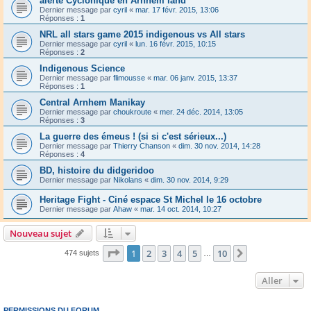
alerte Cyclonique en Arhnem land
Dernier message par
cyril
«
mar. 17 févr. 2015, 13:06
Réponses :
1
NRL all stars game 2015 indigenous vs All stars
Dernier message par
cyril
«
lun. 16 févr. 2015, 10:15
Réponses :
2
Indigenous Science
Dernier message par
flimousse
«
mar. 06 janv. 2015, 13:37
Réponses :
1
Central Arnhem Manikay
Dernier message par
choukroute
«
mer. 24 déc. 2014, 13:05
Réponses :
3
La guerre des émeus ! (si si c'est sérieux...)
Dernier message par
Thierry Chanson
«
dim. 30 nov. 2014, 14:28
Réponses :
4
BD, histoire du didgeridoo
Dernier message par
Nikolans
«
dim. 30 nov. 2014, 9:29
Heritage Fight - Ciné espace St Michel le 16 octobre
Dernier message par
Ahaw
«
mar. 14 oct. 2014, 10:27
Nouveau sujet
Page
1
sur
10
1
2
3
4
5
10
Suivant
474 sujets
…
Aller
PERMISSIONS DU FORUM