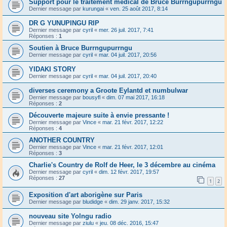
Support pour le traitement médical de Bruce Burrngupurrngu
Dernier message par
kurungai
«
ven. 25 août 2017, 8:14
DR G YUNUPINGU RIP
Dernier message par
cyril
«
mer. 26 juil. 2017, 7:41
Réponses :
1
Soutien à Bruce Burrngupurrngu
Dernier message par
cyril
«
mar. 04 juil. 2017, 20:56
YIDAKI STORY
Dernier message par
cyril
«
mar. 04 juil. 2017, 20:40
diverses ceremony a Groote Eylantd et numbulwar
Dernier message par
bousyfl
«
dim. 07 mai 2017, 16:18
Réponses :
2
Découverte majeure suite à envie pressante !
Dernier message par
Vince
«
mar. 21 févr. 2017, 12:22
Réponses :
4
ANOTHER COUNTRY
Dernier message par
Vince
«
mar. 21 févr. 2017, 12:01
Réponses :
3
Charlie's Country de Rolf de Heer, le 3 décembre au cinéma
Dernier message par
cyril
«
dim. 12 févr. 2017, 19:57
Réponses :
27
1
2
Exposition d'art aborigène sur Paris
Dernier message par
bludidge
«
dim. 29 janv. 2017, 15:32
nouveau site Yolngu radio
Dernier message par
ziulu
«
jeu. 08 déc. 2016, 15:47