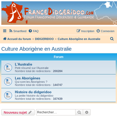
France Didgeridoo
Didgeridoo et Guimbarde sur France Didgeridoo - retrouvez la communauté.
Smartfeed
FAQ
Inscription
Connexion
R
Accueil du forum
DIDGERIDOO
Culture Aborigène en Australie
e
Culture Aborigène en Australie
c
Forum
h
e
L'Australie
Petit résumé sur l'Australie
r
Nombre total de redirections :
200284
c
Les Aborigènes
Qui sont les Aborigènes ?
h
Nombre total de redirections :
144747
e
Histoire du didgeridoo
r
La petite histoire du didgeridoo
Nombre total de redirections :
167439
Rechercher
Recherche avanc
Nouveau sujet