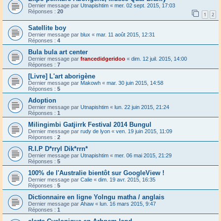
Dernier message par
Utnapishtim
«
mer. 02 sept. 2015, 17:03
Réponses :
20
1
2
Satellite boy
Dernier message par
blux
«
mar. 11 août 2015, 12:31
Réponses :
4
Bula bula art center
Dernier message par
francedidgeridoo
«
dim. 12 juil. 2015, 14:00
Réponses :
7
[Livre] L'art aborigène
Dernier message par
Makowh
«
mar. 30 juin 2015, 14:58
Réponses :
5
Adoption
Dernier message par
Utnapishtim
«
lun. 22 juin 2015, 21:24
Réponses :
1
Milingimbi Gatjirrk Festival 2014 Bungul
Dernier message par
rudy de lyon
«
ven. 19 juin 2015, 11:09
Réponses :
2
R.I.P D*rryl Dik*rrn*
Dernier message par
Utnapishtim
«
mer. 06 mai 2015, 21:29
Réponses :
5
100% de l'Australie bientôt sur GoogleView !
Dernier message par
Calie
«
dim. 19 avr. 2015, 16:35
Réponses :
5
Dictionnaire en ligne Yolngu matha / anglais
Dernier message par
Ahaw
«
lun. 16 mars 2015, 9:47
Réponses :
1