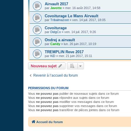
Airvault 2017
par
Javotte
»
mer. 16 août 2017, 14:58
Covoiturage Le Mans Airvault
par
Tribalmazoot
»
ven. 14 juil. 2017, 18:05
Covoiturage
par
DidgCo
»
ven. 14 juil. 2017, 9:26
Ondrej a airvault
par
Candy
»
lun. 26 juin 2017, 10:19
TREMPLIN Reve 2017
par
KiD
»
mer. 21 juin 2017, 15:11
Nouveau sujet
Revenir à l’accueil du forum
PERMISSIONS DU FORUM
Vous
ne pouvez pas
publier de nouveaux sujets dans ce forum
Vous
ne pouvez pas
répondre aux sujets dans ce forum
Vous
ne pouvez pas
modifier vos messages dans ce forum
Vous
ne pouvez pas
supprimer vos messages dans ce forum
Vous
ne pouvez pas
transférer de pièces jointes dans ce forum
Accueil du forum