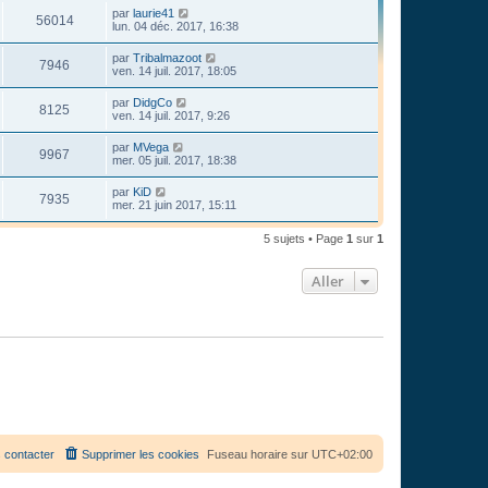
par
laurie41
56014
lun. 04 déc. 2017, 16:38
par
Tribalmazoot
7946
ven. 14 juil. 2017, 18:05
par
DidgCo
8125
ven. 14 juil. 2017, 9:26
par
MVega
9967
mer. 05 juil. 2017, 18:38
par
KiD
7935
mer. 21 juin 2017, 15:11
5 sujets • Page
1
sur
1
Aller
 contacter
Supprimer les cookies
Fuseau horaire sur
UTC+02:00