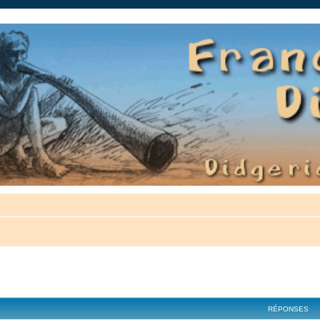
auté.
cher
cherche avancée
RÉPONSES