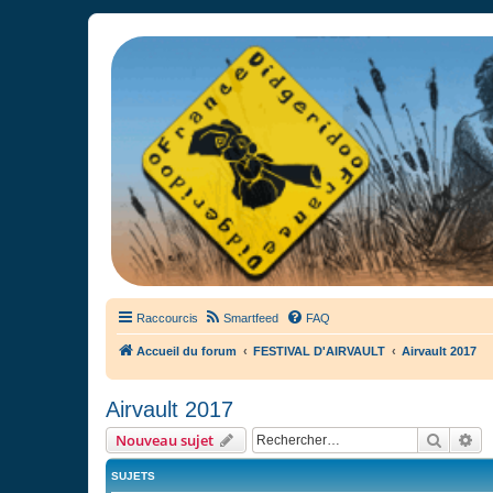
France Didgeridoo
Didgeridoo et Guimbarde sur France Didgeridoo - retrouvez la commun
Raccourcis
Smartfeed
FAQ
Accueil du forum
FESTIVAL D'AIRVAULT
Airvault 2017
Airvault 2017
Recher
Re
Nouveau sujet
SUJETS