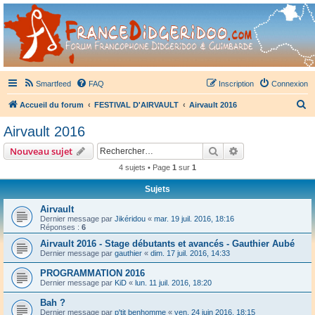
France Didgeridoo
Didgeridoo et Guimbarde sur France Didgeridoo - retrouvez la communauté.
Smartfeed
FAQ
Inscription
Connexion
R
Accueil du forum
FESTIVAL D'AIRVAULT
Airvault 2016
e
Airvault 2016
c
Rechercher
Recherche avanc
Nouveau sujet
h
4 sujets • Page
1
sur
1
e
Sujets
r
c
Airvault
Dernier message par
Jikéridou
«
mar. 19 juil. 2016, 18:16
h
Réponses :
6
e
Airvault 2016 - Stage débutants et avancés - Gauthier Aubé
Dernier message par
gauthier
«
dim. 17 juil. 2016, 14:33
r
PROGRAMMATION 2016
Dernier message par
KiD
«
lun. 11 juil. 2016, 18:20
Bah ?
Dernier message par
p'tit benhomme
«
ven. 24 juin 2016, 18:15