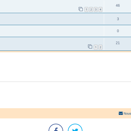
46
1
2
3
4
3
0
21
1
2
Nous