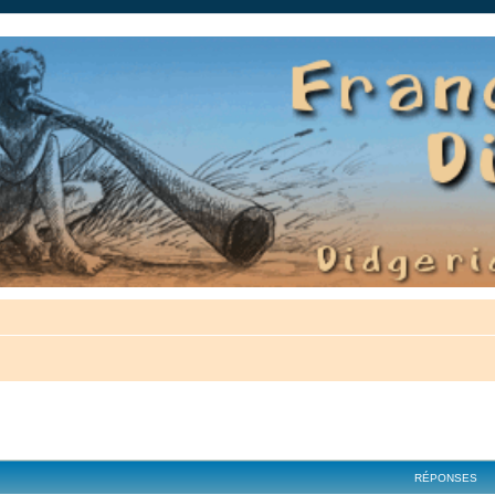
auté.
cher
cherche avancée
RÉPONSES