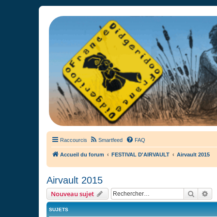
France Didgeridoo
Didgeridoo et Guimbarde sur France Didgeridoo - retrouvez la commun
Raccourcis
Smartfeed
FAQ
Accueil du forum
FESTIVAL D'AIRVAULT
Airvault 2015
Airvault 2015
Recher
Re
Nouveau sujet
SUJETS