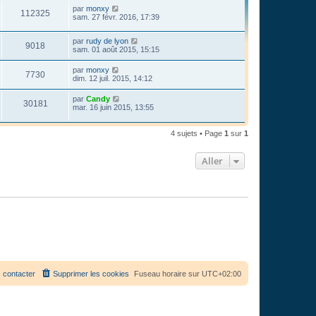
par
monxy
112325
sam. 27 févr. 2016, 17:39
par
rudy de lyon
9018
sam. 01 août 2015, 15:15
par
monxy
7730
dim. 12 juil. 2015, 14:12
par
Candy
30181
mar. 16 juin 2015, 13:55
4 sujets • Page
1
sur
1
Aller
 contacter
Supprimer les cookies
Fuseau horaire sur
UTC+02:00