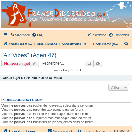
France Didgeridoo
Didgeridoo et Guimbarde sur France Didgeridoo - retrouvez la communauté.
Smartfeed
FAQ
Inscription
Connexion
R
Accueil du forum
DIDGERIDOO
Associations Françaises de Didgeridoo
"Air Vibes" (Agen 47)
e
"Air Vibes" (Agen 47)
c
Rechercher
Recherche avanc
Nouveau sujet
h
0 sujet • Page
1
sur
1
e
Aucun sujet n’a été publié dans ce forum.
r
c
Aller
h
PERMISSIONS DU FORUM
e
Vous
ne pouvez pas
publier de nouveaux sujets dans ce forum
r
Vous
ne pouvez pas
répondre aux sujets dans ce forum
Vous
ne pouvez pas
modifier vos messages dans ce forum
Vous
ne pouvez pas
supprimer vos messages dans ce forum
Vous
ne pouvez pas
transférer de pièces jointes dans ce forum
Accueil du forum
Nous contacter
Fuseau horaire sur
UTC+02:00