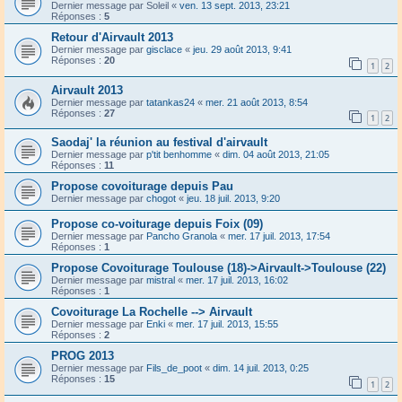
Dernier message par
Soleil
«
ven. 13 sept. 2013, 23:21
Réponses :
5
Retour d'Airvault 2013
Dernier message par
gisclace
«
jeu. 29 août 2013, 9:41
Réponses :
20
1
2
Airvault 2013
Dernier message par
tatankas24
«
mer. 21 août 2013, 8:54
Réponses :
27
1
2
Saodaj' la réunion au festival d'airvault
Dernier message par
p'tit benhomme
«
dim. 04 août 2013, 21:05
Réponses :
11
Propose covoiturage depuis Pau
Dernier message par
chogot
«
jeu. 18 juil. 2013, 9:20
Propose co-voiturage depuis Foix (09)
Dernier message par
Pancho Granola
«
mer. 17 juil. 2013, 17:54
Réponses :
1
Propose Covoiturage Toulouse (18)->Airvault->Toulouse (22)
Dernier message par
mistral
«
mer. 17 juil. 2013, 16:02
Réponses :
1
Covoiturage La Rochelle --> Airvault
Dernier message par
Enki
«
mer. 17 juil. 2013, 15:55
Réponses :
2
PROG 2013
Dernier message par
Fils_de_poot
«
dim. 14 juil. 2013, 0:25
Réponses :
15
1
2