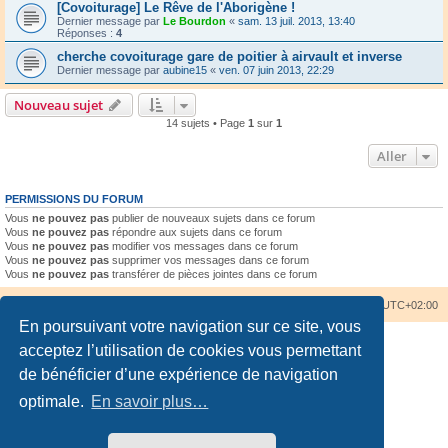
[Covoiturage] Le Rêve de l'Aborigène !
Dernier message par
Le Bourdon
«
sam. 13 juil. 2013, 13:40
Réponses :
4
cherche covoiturage gare de poitier à airvault et inverse
Dernier message par
aubine15
«
ven. 07 juin 2013, 22:29
Nouveau sujet
14 sujets • Page
1
sur
1
Aller
PERMISSIONS DU FORUM
Vous
ne pouvez pas
publier de nouveaux sujets dans ce forum
Vous
ne pouvez pas
répondre aux sujets dans ce forum
Vous
ne pouvez pas
modifier vos messages dans ce forum
Vous
ne pouvez pas
supprimer vos messages dans ce forum
Vous
ne pouvez pas
transférer de pièces jointes dans ce forum
Accueil du forum
Nous contacter
Fuseau horaire sur
UTC+02:00
En poursuivant votre navigation sur ce site, vous
acceptez l’utilisation de cookies vous permettant
de bénéficier d’une expérience de navigation
optimale.
En savoir plus…
Développé par
phpBB
® Forum Software © phpBB Limited
Traduction française officielle
©
Qiaeru