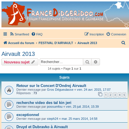
France Didgeridoo
Didgeridoo et Guimbarde sur France Didgeridoo - retrouvez la communauté.
Smartfeed
FAQ
Inscription
Connexion
R
Accueil du forum
FESTIVAL D'AIRVAULT
Airvault 2013
e
Airvault 2013
c
Rechercher
Recherche avanc
Nouveau sujet
h
14 sujets • Page
1
sur
1
e
Sujets
r
c
Retour sur le Concert D'Ondrej Airvault
Dernier message par
Gros Dégueulasse
«
ven. 24 avr. 2015, 17:07
h
Réponses :
73
1
2
3
4
5
e
recherche video des tal kin jeri
r
Dernier message par
possumfou
«
ven. 25 juil. 2014, 15:39
exceptionnel
Dernier message par
steph24
«
mar. 25 mars 2014, 14:58
Druyd et Dubravko à Airvault