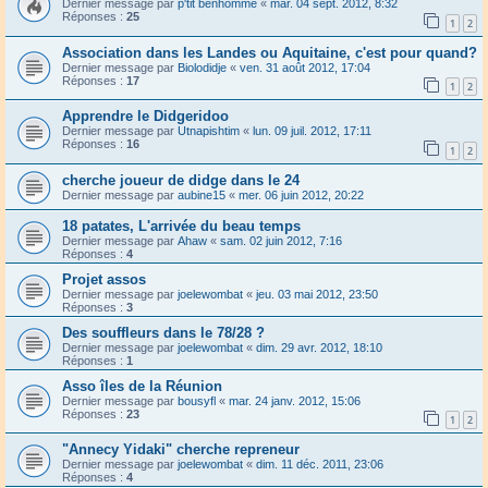
Dernier message par
p'tit benhomme
«
mar. 04 sept. 2012, 8:32
Réponses :
25
1
2
Association dans les Landes ou Aquitaine, c'est pour quand?
Dernier message par
Biolodidje
«
ven. 31 août 2012, 17:04
Réponses :
17
1
2
Apprendre le Didgeridoo
Dernier message par
Utnapishtim
«
lun. 09 juil. 2012, 17:11
Réponses :
16
1
2
cherche joueur de didge dans le 24
Dernier message par
aubine15
«
mer. 06 juin 2012, 20:22
18 patates, L'arrivée du beau temps
Dernier message par
Ahaw
«
sam. 02 juin 2012, 7:16
Réponses :
4
Projet assos
Dernier message par
joelewombat
«
jeu. 03 mai 2012, 23:50
Réponses :
3
Des souffleurs dans le 78/28 ?
Dernier message par
joelewombat
«
dim. 29 avr. 2012, 18:10
Réponses :
1
Asso îles de la Réunion
Dernier message par
bousyfl
«
mar. 24 janv. 2012, 15:06
Réponses :
23
1
2
"Annecy Yidaki" cherche repreneur
Dernier message par
joelewombat
«
dim. 11 déc. 2011, 23:06
Réponses :
4