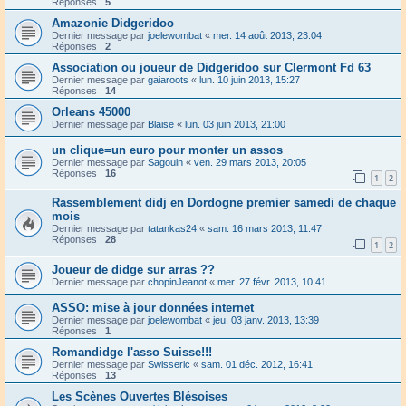
Réponses :
5
Amazonie Didgeridoo
Dernier message par
joelewombat
«
mer. 14 août 2013, 23:04
Réponses :
2
Association ou joueur de Didgeridoo sur Clermont Fd 63
Dernier message par
gaiaroots
«
lun. 10 juin 2013, 15:27
Réponses :
14
Orleans 45000
Dernier message par
Blaise
«
lun. 03 juin 2013, 21:00
un clique=un euro pour monter un assos
Dernier message par
Sagouin
«
ven. 29 mars 2013, 20:05
Réponses :
16
1
2
Rassemblement didj en Dordogne premier samedi de chaque
mois
Dernier message par
tatankas24
«
sam. 16 mars 2013, 11:47
Réponses :
28
1
2
Joueur de didge sur arras ??
Dernier message par
chopinJeanot
«
mer. 27 févr. 2013, 10:41
ASSO: mise à jour données internet
Dernier message par
joelewombat
«
jeu. 03 janv. 2013, 13:39
Réponses :
1
Romandidge l'asso Suisse!!!
Dernier message par
Swisseric
«
sam. 01 déc. 2012, 16:41
Réponses :
13
Les Scènes Ouvertes Blésoises