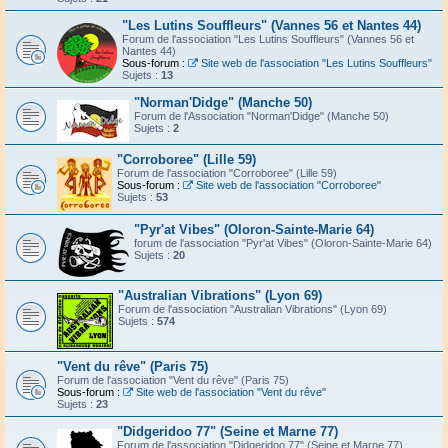
"Les Lutins Souffleurs" (Vannes 56 et Nantes 44)
Forum de l'association "Les Lutins Souffleurs" (Vannes 56 et
Nantes 44)
Sous-forum :
Site web de l'association "Les Lutins Souffleurs"
Sujets :
13
"Norman'Didge" (Manche 50)
Forum de l'Association "Norman'Didge" (Manche 50)
Sujets :
2
"Corroboree" (Lille 59)
Forum de l'association "Corroboree" (Lille 59)
Sous-forum :
Site web de l'association "Corroboree"
Sujets :
53
"Pyr'at Vibes" (Oloron-Sainte-Marie 64)
forum de l'association "Pyr'at Vibes" (Oloron-Sainte-Marie 64)
Sujets :
20
"Australian Vibrations" (Lyon 69)
Forum de l'association "Australian Vibrations" (Lyon 69)
Sujets :
574
"Vent du rêve" (Paris 75)
Forum de l'association "Vent du rêve" (Paris 75)
Sous-forum :
Site web de l'association "Vent du rêve"
Sujets :
23
"Didgeridoo 77" (Seine et Marne 77)
Forum de l'association "Didgeridoo 77" (Seine et Marne 77)