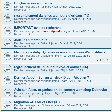
Un Québécois en France
Dernier message par
rainmarc
«
lun. 14 nov. 2011, 12:27
Réponses :
4
rassemblement dans les alentours d'orléans (45)
Dernier message par
p'tit benhomme
«
ven. 16 sept. 2011, 9:28
Réponses :
3
IMPORTANT avis de recherche
Dernier message par
francedidgeridoo
«
jeu. 11 août 2011, 11:20
Réponses :
2
Joueur en martinique?
Dernier message par
Dzigydidj
«
jeu. 04 août 2011, 0:50
Réponses :
2
Méthode de didg : Quelles assos sont encore d'actualités ?
Dernier message par
p'tit benhomme
«
mar. 05 juil. 2011, 21:52
Réponses :
22
1
2
regroupement de joueur sur VSA et antibes (06)
Dernier message par
Dzigydidj
«
mar. 05 juil. 2011, 10:23
Dernier Appel : Sur un air deux Didg ! Aix elan ?
Dernier message par
p'tit benhomme
«
sam. 02 juil. 2011, 12:24
Réponses :
9
Avis aux Asso, organisation de concert workshop Dubravko
Dernier message par
cyril
«
jeu. 30 juin 2011, 10:07
Réponses :
2
Migration => Loir et Cher (41)
Dernier message par
p'tit benhomme
«
jeu. 30 juin 2011, 8:36
Réponses :
14