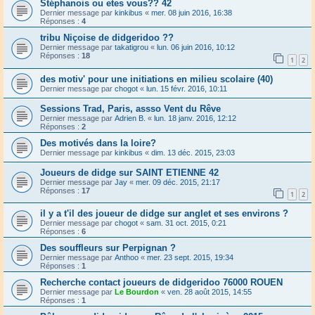
Stéphanois ou etes vous?? 42
Dernier message par
kinkibus
«
mer. 08 juin 2016, 16:38
Réponses :
4
tribu Niçoise de didgeridoo ??
Dernier message par
takatigrou
«
lun. 06 juin 2016, 10:12
Réponses :
18
1
2
des motiv' pour une initiations en milieu scolaire (40)
Dernier message par
chogot
«
lun. 15 févr. 2016, 10:11
Sessions Trad, Paris, assso Vent du Rêve
Dernier message par
Adrien B.
«
lun. 18 janv. 2016, 12:12
Réponses :
2
Des motivés dans la loire?
Dernier message par
kinkibus
«
dim. 13 déc. 2015, 23:03
Joueurs de didge sur SAINT ETIENNE 42
Dernier message par
Jay
«
mer. 09 déc. 2015, 21:17
Réponses :
17
1
2
il y a t'il des joueur de didge sur anglet et ses environs ?
Dernier message par
chogot
«
sam. 31 oct. 2015, 0:21
Réponses :
6
Des souffleurs sur Perpignan ?
Dernier message par
Anthoo
«
mer. 23 sept. 2015, 19:34
Réponses :
1
Recherche contact joueurs de didgeridoo 76000 ROUEN
Dernier message par
Le Bourdon
«
ven. 28 août 2015, 14:55
Réponses :
1