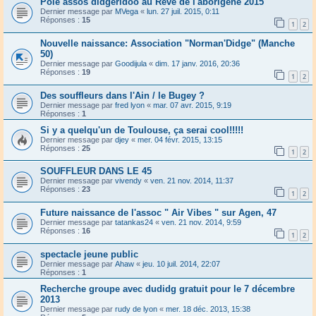
Pôle assos didgeridoo au Rêve de l'aborigène 2015
Dernier message par
MVega
«
lun. 27 juil. 2015, 0:11
Réponses :
15
1
2
Nouvelle naissance: Association "Norman'Didge" (Manche
50)
Dernier message par
Goodijula
«
dim. 17 janv. 2016, 20:36
Réponses :
19
1
2
Des souffleurs dans l'Ain / le Bugey ?
Dernier message par
fred lyon
«
mar. 07 avr. 2015, 9:19
Réponses :
1
Si y a quelqu'un de Toulouse, ça serai cool!!!!!
Dernier message par
djey
«
mer. 04 févr. 2015, 13:15
Réponses :
25
1
2
SOUFFLEUR DANS LE 45
Dernier message par
vivendy
«
ven. 21 nov. 2014, 11:37
Réponses :
23
1
2
Future naissance de l'assoc " Air Vibes " sur Agen, 47
Dernier message par
tatankas24
«
ven. 21 nov. 2014, 9:59
Réponses :
16
1
2
spectacle jeune public
Dernier message par
Ahaw
«
jeu. 10 juil. 2014, 22:07
Réponses :
1
Recherche groupe avec dudidg gratuit pour le 7 décembre
2013
Dernier message par
rudy de lyon
«
mer. 18 déc. 2013, 15:38