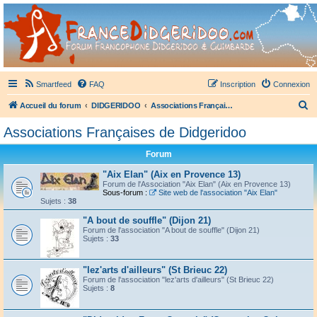
France Didgeridoo
Didgeridoo et Guimbarde sur France Didgeridoo - retrouvez la communauté.
Smartfeed
FAQ
Inscription
Connexion
R
Accueil du forum
DIDGERIDOO
Associations Françaises de Didgeridoo
e
Associations Françaises de Didgeridoo
c
Forum
h
e
"Aix Elan" (Aix en Provence 13)
Forum de l'Association "Aix Elan" (Aix en Provence 13)
r
Sous-forum :
Site web de l'association "Aix Elan"
Sujets :
38
c
"A bout de souffle" (Dijon 21)
h
Forum de l'association "A bout de souffle" (Dijon 21)
Sujets :
33
e
r
"lez'arts d'ailleurs" (St Brieuc 22)
Forum de l'association "lez'arts d'ailleurs" (St Brieuc 22)
Sujets :
8