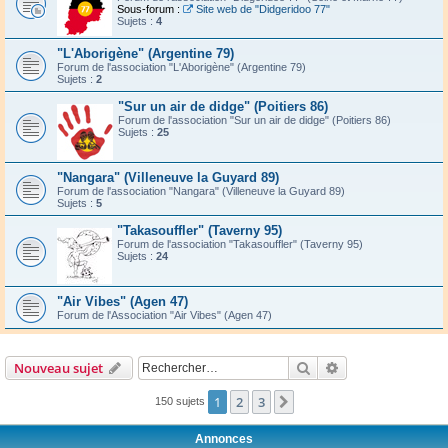
Sous-forum :
Site web de "Didgeridoo 77"
Sujets :
4
"L'Aborigène" (Argentine 79)
Forum de l'association "L'Aborigène" (Argentine 79)
Sujets :
2
"Sur un air de didge" (Poitiers 86)
Forum de l'association "Sur un air de didge" (Poitiers 86)
Sujets :
25
"Nangara" (Villeneuve la Guyard 89)
Forum de l'association "Nangara" (Villeneuve la Guyard 89)
Sujets :
5
"Takasouffler" (Taverny 95)
Forum de l'association "Takasouffler" (Taverny 95)
Sujets :
24
"Air Vibes" (Agen 47)
Forum de l'Association "Air Vibes" (Agen 47)
Rechercher
Recherche avanc
Nouveau sujet
1
2
3
Suivant
150 sujets
Annonces