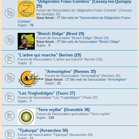
"Didgeridoo Franc-Comtois" (Cessey-les-Quingey
25)
Forum de l'Association du "didgeridoo Franc-Comtois" (Cessey-
les-Quingey 25)
Sous-forum :
Site web de "l'association du Didgeridoo Franc-
Comtois"
Sujets :
76
"Breizh Didge" (Brest 29)
Forum de l'association "Breizh Didge" (Brest 29)
Sous-forum :
Site web de l'association "Breizh Didge"
Sujets :
9
"L'arbre qui marche" Berrien (29)
Forum de l'Association "L'arbre qui marche" Berrien (29).
Sujets :
1
"Armonigène" (Rennes 35)
Forum de l'Association "Armonigène" (Rennes 35)
Sous-forum :
Site web de l'association "Armorigène"
Sujets :
22
"Les Troglodidges" (Tours 37)
Forum de l'association "Les Troglodidges" (Tours 37)
Sujets :
7
"Terre mythe" (Grenoble 38)
Forum de l'Association grenobloise "Terre mythe"
Sujets :
139
"Tjukurpa" (Avranches 50)
Forum de l'association "Tjukurpa" (Avranches 50)
Sujets :
21