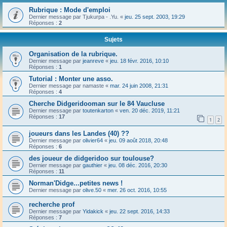
Rubrique : Mode d'emploi
Dernier message par
Tjukurpa - .Yu.
«
jeu. 25 sept. 2003, 19:29
Réponses :
2
Sujets
Organisation de la rubrique.
Dernier message par
jeanreve
«
jeu. 18 févr. 2016, 10:10
Réponses :
1
Tutorial : Monter une asso.
Dernier message par
namaste
«
mar. 24 juin 2008, 21:31
Réponses :
4
Cherche Didgeridooman sur le 84 Vaucluse
Dernier message par
toutenkarton
«
ven. 20 déc. 2019, 11:21
Réponses :
17
1
2
joueurs dans les Landes (40) ??
Dernier message par
olivier64
«
jeu. 09 août 2018, 20:48
Réponses :
6
des joueur de didgeridoo sur toulouse?
Dernier message par
gauthier
«
jeu. 08 déc. 2016, 20:30
Réponses :
11
Norman'Didge...petites news !
Dernier message par
olive.50
«
mer. 26 oct. 2016, 10:55
recherche prof
Dernier message par
Yidakick
«
jeu. 22 sept. 2016, 14:33
Réponses :
7