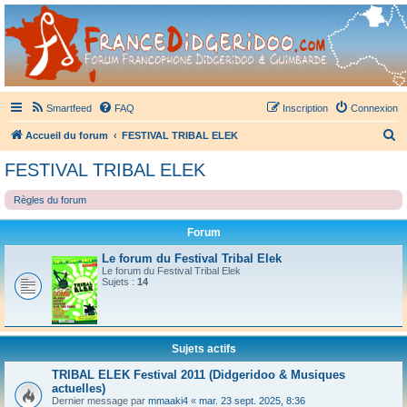
France Didgeridoo
Didgeridoo et Guimbarde sur France Didgeridoo - retrouvez la communauté.
Smartfeed
FAQ
Inscription
Connexion
R
Accueil du forum
FESTIVAL TRIBAL ELEK
e
FESTIVAL TRIBAL ELEK
c
Règles du forum
h
e
Forum
r
Le forum du Festival Tribal Elek
c
Le forum du Festival Tribal Elek
Sujets :
14
h
e
r
Sujets actifs
TRIBAL ELEK Festival 2011 (Didgeridoo & Musiques
actuelles)
Dernier message par
mmaaki4
«
mar. 23 sept. 2025, 8:36