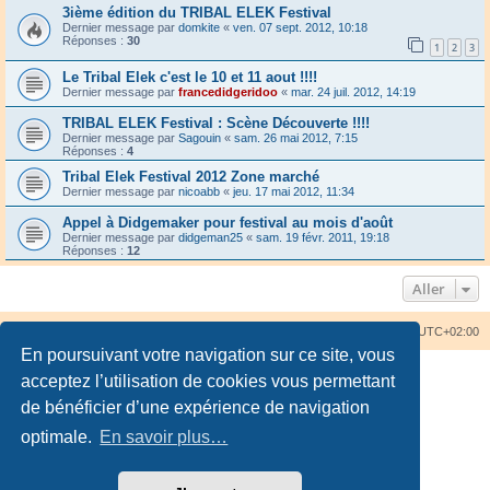
3ième édition du TRIBAL ELEK Festival
Dernier message par
domkite
«
ven. 07 sept. 2012, 10:18
Réponses :
30
1
2
3
Le Tribal Elek c'est le 10 et 11 aout !!!!
Dernier message par
francedidgeridoo
«
mar. 24 juil. 2012, 14:19
TRIBAL ELEK Festival : Scène Découverte !!!!
Dernier message par
Sagouin
«
sam. 26 mai 2012, 7:15
Réponses :
4
Tribal Elek Festival 2012 Zone marché
Dernier message par
nicoabb
«
jeu. 17 mai 2012, 11:34
Appel à Didgemaker pour festival au mois d'août
Dernier message par
didgeman25
«
sam. 19 févr. 2011, 19:18
Réponses :
12
Aller
Accueil du forum
Nous contacter
Fuseau horaire sur
UTC+02:00
En poursuivant votre navigation sur ce site, vous
acceptez l’utilisation de cookies vous permettant
de bénéficier d’une expérience de navigation
optimale.
En savoir plus…
Développé par
phpBB
® Forum Software © phpBB Limited
Traduction française officielle
©
Qiaeru
Confidentialité
|
Conditions