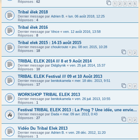
Réponses :
62
1
2
3
4
5
Tribal élek 2018
Dernier message par
Adrien B.
«
lun. 06 août 2018, 12:25
Réponses :
4
Tribal élek 2016
Dernier message par
Vince
«
ven. 12 août 2016, 13:58
Réponses :
8
Tribal elek 2015 : 14-15 août 2015
Dernier message par
choukroute
«
jeu. 08 oct. 2015, 10:28
Réponses :
18
1
2
TRIBAL ELEK 2014 /// 8 et 9 Août 2014
Dernier message par
Didgbynik
«
ven. 25 juil. 2014, 15:37
Réponses :
10
TRIBAL ELEK Festival /// 09 et 10 Août 2013
Dernier message par
benitokamela
«
mer. 18 déc. 2013, 9:51
Réponses :
17
1
2
WORKSHOP TRIBAL ELEK 2013
Dernier message par
benitokamela
«
ven. 26 juil. 2013, 10:55
Réponses :
1
Festival TRIBAL ELEK 2013 : La Prog ? Une idée, une envie...
Dernier message par
Dada
«
mar. 09 avr. 2013, 0:43
Réponses :
27
1
2
Vidéo Du Tribal Elek 2013
Dernier message par
Adrien B.
«
ven. 28 déc. 2012, 11:20
Réponses :
1