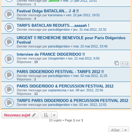
Dernier message par
Javotte
«
mer. 27 juin 2012, 10:51
Réponses :
1
Festival Didge BATACLAN... J -8 !!
Dernier message par
karomana
«
ven. 22 juin 2012, 19:51
Réponses :
4
TARIFS BATACLAN REDUITS....aaaaah !
Dernier message par
parisdidgeridoo
«
jeu. 31 mai 2012, 22:32
URGENT !! RECHERCHE BENEVOLE pour Paris Didgeridoo
Festival
Dernier message par
parisdidgeridoo
«
mar. 22 mai 2012, 23:45
Interview de FRANCE DIDGERIDOO !!
Dernier message par
Utnapishtim
«
lun. 21 mai 2012, 9:55
Réponses :
19
1
2
PARIS DIDGERIDOO FESTIVAL - TARIFS 2012 !!
Dernier message par
parisdidgeridoo
«
mer. 02 mai 2012, 11:25
Réponses :
2
PARIS DIDGERIDOO & PERCUSSION FESTIVAL 2012
Dernier message par
septantecinq
«
lun. 09 avr. 2012, 22:56
Réponses :
12
TARIFS PARIS DIDGERIDOO & PERCUSSION FESTIVAL 2012
Dernier message par
parisdidgeridoo
«
lun. 02 avr. 2012, 12:01
Nouveau sujet
10 sujets • Page
1
sur
1
Aller