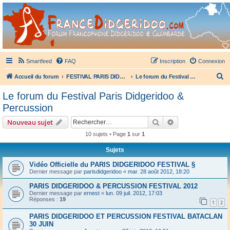
France Didgeridoo
Didgeridoo et Guimbarde sur France Didgeridoo - retrouvez la communauté.
Smartfeed
FAQ
Inscription
Connexion
R
Accueil du forum
FESTIVAL PARIS DIDGERIDOO & PERCUSSION
Le forum du Festival Paris Didgeridoo & Percussion
e
Le forum du Festival Paris Didgeridoo &
c
Percussion
h
Rechercher
Recherche avanc
Nouveau sujet
e
10 sujets • Page
1
sur
1
r
Sujets
c
h
Vidéo Officielle du PARIS DIDGERIDOO FESTIVAL §
Dernier message par
parisdidgeridoo
«
mar. 28 août 2012, 18:20
e
PARIS DIDGERIDOO & PERCUSSION FESTIVAL 2012
r
Dernier message par
ernest
«
lun. 09 juil. 2012, 17:03
Réponses :
19
1
2
PARIS DIDGERIDOO ET PERCUSSION FESTIVAL BATACLAN
30 JUIN