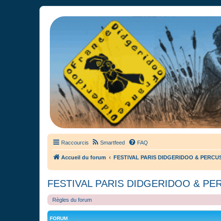
France Didgeridoo
Didgeridoo et Guimbarde sur France Didgeridoo - retrouvez la commun
Raccourcis
Smartfeed
FAQ
Accueil du forum
FESTIVAL PARIS DIDGERIDOO & PERCU
FESTIVAL PARIS DIDGERIDOO & PE
Règles du forum
FORUM