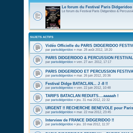
Le forum du Festival Paris Didgeridoo
Le forum du Festival Paris Didgeridoo & Percussi
SUJETS ACTIFS
Vidéo Officielle du PARIS DIDGERIDOO FESTI
par
parisdidgeridoo
»
mar. 28 août 2012, 18:20
PARIS DIDGERIDOO & PERCUSSION FESTIVAL
par
parisdidgeridoo
»
ven. 27 avr. 2012, 17:17
PARIS DIDGERIDOO ET PERCUSSION FESTIVA
par
parisdidgeridoo
»
mar. 26 juin 2012, 20:36
Festival Didge BATACLAN... J -8 !!
par
parisdidgeridoo
»
ven. 22 juin 2012, 10:48
TARIFS BATACLAN REDUITS....aaaaah !
par
parisdidgeridoo
»
jeu. 31 mai 2012, 22:32
URGENT !! RECHERCHE BENEVOLE pour Paris D
par
parisdidgeridoo
»
mar. 22 mai 2012, 23:45
Interview de FRANCE DIDGERIDOO !!
par
parisdidgeridoo
»
jeu. 10 mai 2012, 11:37