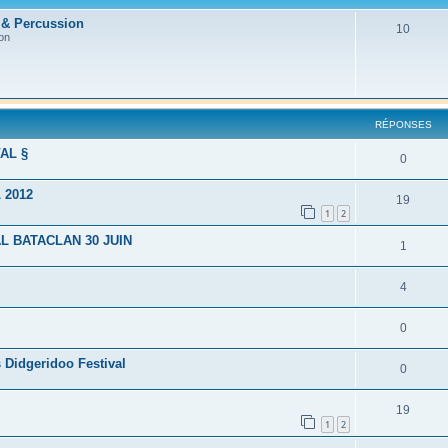
 & Percussion
10
on
RÉPONSES
VAL §
0
 2012
19
1
2
L BATACLAN 30 JUIN
1
4
0
idgeridoo Festival
0
19
1
2