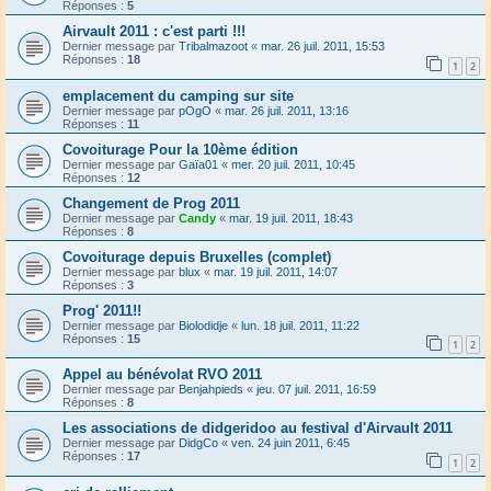
Réponses :
5
Airvault 2011 : c'est parti !!!
Dernier message par
Tribalmazoot
«
mar. 26 juil. 2011, 15:53
Réponses :
18
1
2
emplacement du camping sur site
Dernier message par
pOgO
«
mar. 26 juil. 2011, 13:16
Réponses :
11
Covoiturage Pour la 10ème édition
Dernier message par
Gaïa01
«
mer. 20 juil. 2011, 10:45
Réponses :
12
Changement de Prog 2011
Dernier message par
Candy
«
mar. 19 juil. 2011, 18:43
Réponses :
8
Covoiturage depuis Bruxelles (complet)
Dernier message par
blux
«
mar. 19 juil. 2011, 14:07
Réponses :
3
Prog' 2011!!
Dernier message par
Biolodidje
«
lun. 18 juil. 2011, 11:22
Réponses :
15
1
2
Appel au bénévolat RVO 2011
Dernier message par
Benjahpieds
«
jeu. 07 juil. 2011, 16:59
Réponses :
8
Les associations de didgeridoo au festival d'Airvault 2011
Dernier message par
DidgCo
«
ven. 24 juin 2011, 6:45
Réponses :
17
1
2