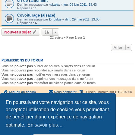
cri de ralliement
Dernier message par
-skalex
«
jeu. 09 juin 2011, 18:43
Réponses :
1
Covoiturage (alsace)
Dernier message par
Dr didge
«
dim. 29 mai 2011, 13:05
Réponses :
6
Nouveau sujet
22 sujets • Page
1
sur
1
Aller
PERMISSIONS DU FORUM
Vous
ne pouvez pas
publier de nouveaux sujets dans ce forum
Vous
ne pouvez pas
répondre aux sujets dans ce forum
Vous
ne pouvez pas
modifier vos messages dans ce forum
Vous
ne pouvez pas
supprimer vos messages dans ce forum
Vous
ne pouvez pas
transférer de pièces jointes dans ce forum
Accueil du forum
Nous contacter
Fuseau horaire sur
UTC+02:00
En poursuivant votre navigation sur ce site, vous
acceptez l’utilisation de cookies vous permettant
de bénéficier d’une expérience de navigation
optimale.
En savoir plus…
Développé par
phpBB
® Forum Software © phpBB Limited
Traduction française officielle
©
Qiaeru