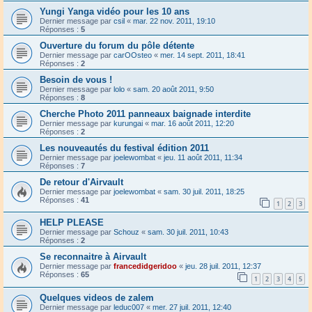
Yungi Yanga vidéo pour les 10 ans
Dernier message par
csil
«
mar. 22 nov. 2011, 19:10
Réponses :
5
Ouverture du forum du pôle détente
Dernier message par
carOOsteo
«
mer. 14 sept. 2011, 18:41
Réponses :
2
Besoin de vous !
Dernier message par
lolo
«
sam. 20 août 2011, 9:50
Réponses :
8
Cherche Photo 2011 panneaux baignade interdite
Dernier message par
kurungai
«
mar. 16 août 2011, 12:20
Réponses :
2
Les nouveautés du festival édition 2011
Dernier message par
joelewombat
«
jeu. 11 août 2011, 11:34
Réponses :
7
De retour d'Airvault
Dernier message par
joelewombat
«
sam. 30 juil. 2011, 18:25
Réponses :
41
1
2
3
HELP PLEASE
Dernier message par
Schouz
«
sam. 30 juil. 2011, 10:43
Réponses :
2
Se reconnaitre à Airvault
Dernier message par
francedidgeridoo
«
jeu. 28 juil. 2011, 12:37
Réponses :
65
1
2
3
4
5
Quelques videos de zalem
Dernier message par
leduc007
«
mer. 27 juil. 2011, 12:40