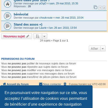
Quels dates pour 2010 ?
Dernier message par
pOgO
«
sam. 29 mai 2010, 15:35
Réponses :
26
1
2
bénévolat
Dernier message par
choukroute
«
mer. 26 mai 2010, 10:04
Stand des assos =)
Dernier message par
Laurie
«
lun. 26 avr. 2010, 13:54
Nouveau sujet
24 sujets • Page
1
sur
1
Aller
PERMISSIONS DU FORUM
Vous
ne pouvez pas
publier de nouveaux sujets dans ce forum
Vous
ne pouvez pas
répondre aux sujets dans ce forum
Vous
ne pouvez pas
modifier vos messages dans ce forum
Vous
ne pouvez pas
supprimer vos messages dans ce forum
Vous
ne pouvez pas
transférer de pièces jointes dans ce forum
Accueil du forum
Nous contacter
Fuseau horaire sur
UTC+02:00
En poursuivant votre navigation sur ce site, vous
acceptez l’utilisation de cookies vous permettant
de bénéficier d’une expérience de navigation