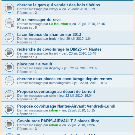
cherche le gars qui vendait des bols tibétins
Dernier message par
eddyy
«
jeu. 26 août 2010, 9:29
Réponses :
2
Mia : messager du reve
Dernier message par
Le Bourdon
«
jeu. 29 juil. 2010, 16:46
Réponses :
8
la conférence du shaman sur 2013
Dernier message par
fredy
«
jeu. 29 juil. 2010, 1:04
Réponses :
1
recherche de covoiturage le DIM25 --> Nantes
Dernier message par
lézard
«
ven. 23 juil. 2010, 15:48
Réponses :
3
place pour airvault
Dernier message par
didjaroy
«
jeu. 22 juil. 2010, 23:02
Réponses :
1
cherche deux places en covoiturage depuis rennes
Dernier message par
damdamgolum
«
jeu. 22 juil. 2010, 18:54
Propose covoiturage au départ de Lorient
Dernier message par
solin
«
jeu. 22 juil. 2010, 16:04
Réponses :
2
Propose covoiturage Nantes-Airvault Vendredi-Lundi
Dernier message par
rahan
«
jeu. 22 juil. 2010, 15:15
Réponses :
1
Covoiturage PARIS-AIRVAULT 2 places libre
Dernier message par
rahan
«
jeu. 22 juil. 2010, 11:24
Réponses :
3