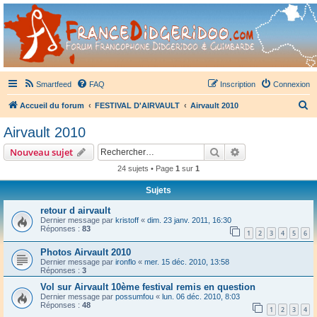
France Didgeridoo
Didgeridoo et Guimbarde sur France Didgeridoo - retrouvez la communauté.
Smartfeed
FAQ
Inscription
Connexion
R
Accueil du forum
FESTIVAL D'AIRVAULT
Airvault 2010
e
Airvault 2010
c
Rechercher
Recherche avanc
Nouveau sujet
h
24 sujets • Page
1
sur
1
e
Sujets
r
c
retour d airvault
Dernier message par
kristoff
«
dim. 23 janv. 2011, 16:30
h
Réponses :
83
1
2
3
4
5
6
e
Photos Airvault 2010
r
Dernier message par
ironflo
«
mer. 15 déc. 2010, 13:58
Réponses :
3
Vol sur Airvault 10ème festival remis en question
Dernier message par
possumfou
«
lun. 06 déc. 2010, 8:03
Réponses :
48
1
2
3
4