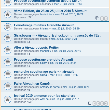
Propose covoiturage vendredi depuis Melun
Dernier message par
kokonuty
«
mer. 21 juil. 2010, 18:50
9éme Edition, du 23 au 25 juillet 2010 à Airvault
Dernier message par
borisdidier
«
mer. 21 juil. 2010, 16:21
Réponses :
27
1
2
Covoiturage minibus Grenoble Airvault
Dernier message par
krismix
«
mar. 20 juil. 2010, 14:29
Strasbourg ---> Airvault, & checkpoint : traversée de l'Est
Dernier message par
ptijean
«
mar. 20 juil. 2010, 9:21
Réponses :
2
Aller à Airvault depuis Poitier
Dernier message par
manuel-v
«
lun. 19 juil. 2010, 21:40
Réponses :
4
Propose covoiturage grenoble-Airvault
Dernier message par
zalem
«
lun. 19 juil. 2010, 8:29
Réponses :
1
recherche covoiturage paris => airvault
Dernier message par
galina
«
mer. 14 juil. 2010, 11:36
Réponses :
7
Faire Airvault en Canoë ...
Dernier message par
Amaury le barde
«
mer. 16 juin 2010, 8:21
Réponses :
9
festival 2010 annonce pour les standiers
Dernier message par
wiwi.be
«
lun. 14 juin 2010, 20:57
Réponses :
59
1
2
3
4