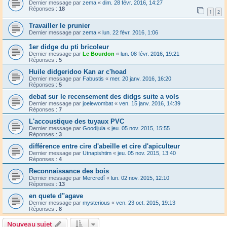
Dernier message par
zema
«
dim. 28 févr. 2016, 14:27
Réponses :
18
1
2
Travailler le prunier
Dernier message par
zema
«
lun. 22 févr. 2016, 1:06
1er didge du pti bricoleur
Dernier message par
Le Bourdon
«
lun. 08 févr. 2016, 19:21
Réponses :
5
Huile didgeridoo Kan ar c'hoad
Dernier message par
Fabustis
«
mer. 20 janv. 2016, 16:20
Réponses :
5
debat sur le recensement des didgs suite a vols
Dernier message par
joelewombat
«
ven. 15 janv. 2016, 14:39
Réponses :
7
L'accoustique des tuyaux PVC
Dernier message par
Goodijula
«
jeu. 05 nov. 2015, 15:55
Réponses :
3
différence entre cire d'abeille et cire d'apiculteur
Dernier message par
Utnapishtim
«
jeu. 05 nov. 2015, 13:40
Réponses :
4
Reconnaissance des bois
Dernier message par
Mercredî
«
lun. 02 nov. 2015, 12:10
Réponses :
13
en quete d"agave
Dernier message par
mysterious
«
ven. 23 oct. 2015, 19:13
Réponses :
8
Nouveau sujet