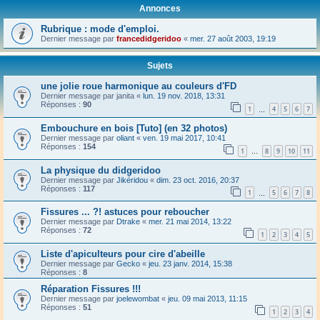
Annonces
Rubrique : mode d'emploi.
Dernier message par
francedidgeridoo
«
mer. 27 août 2003, 19:19
Sujets
une jolie roue harmonique au couleurs d'FD
Dernier message par
janita
«
lun. 19 nov. 2018, 13:31
Réponses :
90
1
4
5
6
7
…
Embouchure en bois [Tuto] (en 32 photos)
Dernier message par
oliant
«
ven. 19 mai 2017, 10:41
Réponses :
154
1
8
9
10
11
…
La physique du didgeridoo
Dernier message par
Jikéridou
«
dim. 23 oct. 2016, 20:37
Réponses :
117
1
5
6
7
8
…
Fissures ... ?! astuces pour reboucher
Dernier message par
Dtrake
«
mer. 21 mai 2014, 13:22
Réponses :
72
1
2
3
4
5
Liste d'apiculteurs pour cire d'abeille
Dernier message par
Gecko
«
jeu. 23 janv. 2014, 15:38
Réponses :
8
Réparation Fissures !!!
Dernier message par
joelewombat
«
jeu. 09 mai 2013, 11:15
Réponses :
51
1
2
3
4