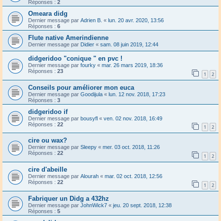
Réponses :
2
Omeara didg
Dernier message par
Adrien B.
«
lun. 20 avr. 2020, 13:56
Réponses :
6
Flute native Amerindienne
Dernier message par
Didier
«
sam. 08 juin 2019, 12:44
didgeridoo "conique " en pvc !
Dernier message par
fourky
«
mar. 26 mars 2019, 18:36
Réponses :
23
1
2
Conseils pour améliorer mon euca
Dernier message par
Goodijula
«
lun. 12 nov. 2018, 17:23
Réponses :
3
didgeridoo if
Dernier message par
bousyfl
«
ven. 02 nov. 2018, 16:49
Réponses :
22
1
2
cire ou wax?
Dernier message par
Sleepy
«
mer. 03 oct. 2018, 11:26
Réponses :
22
1
2
cire d'abeille
Dernier message par
Alourah
«
mar. 02 oct. 2018, 12:56
Réponses :
22
1
2
Fabriquer un Didg a 432hz
Dernier message par
JohnWick7
«
jeu. 20 sept. 2018, 12:38
Réponses :
5