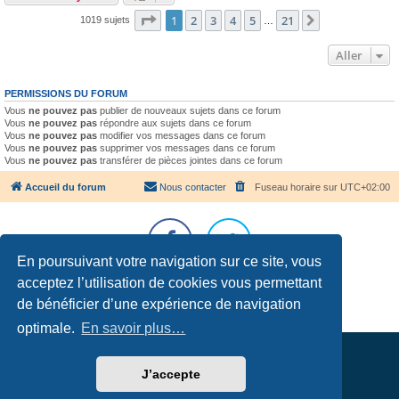
Page
1
sur
21
1
2
3
4
5
21
Suivant
1019 sujets
…
Aller
PERMISSIONS DU FORUM
Vous
ne pouvez pas
publier de nouveaux sujets dans ce forum
Vous
ne pouvez pas
répondre aux sujets dans ce forum
Vous
ne pouvez pas
modifier vos messages dans ce forum
Vous
ne pouvez pas
supprimer vos messages dans ce forum
Vous
ne pouvez pas
transférer de pièces jointes dans ce forum
Accueil du forum
Nous contacter
Fuseau horaire sur
UTC+02:00
En poursuivant votre navigation sur ce site, vous
acceptez l’utilisation de cookies vous permettant
Développé par
phpBB
® Forum Software © phpBB Limited
Traduction française officielle
©
Qiaeru
de bénéficier d’une expérience de navigation
Confidentialité
|
Conditions
optimale.
En savoir plus…
J’accepte