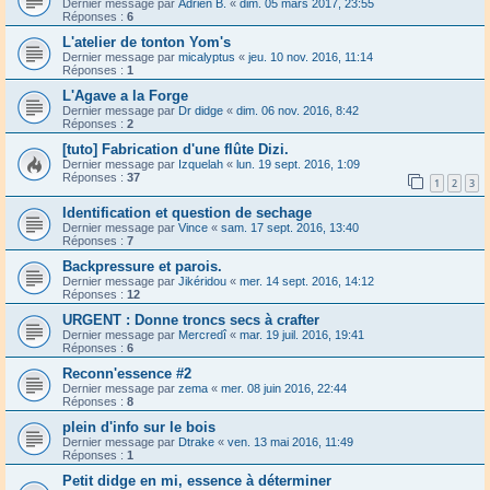
Dernier message par
Adrien B.
«
dim. 05 mars 2017, 23:55
Réponses :
6
L'atelier de tonton Yom's
Dernier message par
micalyptus
«
jeu. 10 nov. 2016, 11:14
Réponses :
1
L'Agave a la Forge
Dernier message par
Dr didge
«
dim. 06 nov. 2016, 8:42
Réponses :
2
[tuto] Fabrication d'une flûte Dizi.
Dernier message par
Izquelah
«
lun. 19 sept. 2016, 1:09
Réponses :
37
1
2
3
Identification et question de sechage
Dernier message par
Vince
«
sam. 17 sept. 2016, 13:40
Réponses :
7
Backpressure et parois.
Dernier message par
Jikéridou
«
mer. 14 sept. 2016, 14:12
Réponses :
12
URGENT : Donne troncs secs à crafter
Dernier message par
Mercredî
«
mar. 19 juil. 2016, 19:41
Réponses :
6
Reconn'essence #2
Dernier message par
zema
«
mer. 08 juin 2016, 22:44
Réponses :
8
plein d'info sur le bois
Dernier message par
Dtrake
«
ven. 13 mai 2016, 11:49
Réponses :
1
Petit didge en mi, essence à déterminer