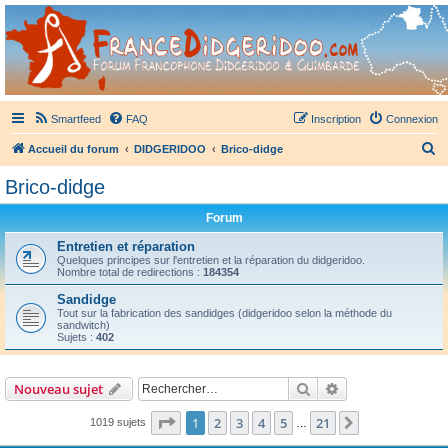
France Didgeridoo
Didgeridoo et Guimbarde sur France Didgeridoo - retrouvez la communauté.
Smartfeed
FAQ
Inscription
Connexion
R
Accueil du forum
DIDGERIDOO
Brico-didge
e
Brico-didge
c
Forum
h
e
Entretien et réparation
Quelques principes sur l'entretien et la réparation du didgeridoo.
r
Nombre total de redirections :
184354
c
Sandidge
Tout sur la fabrication des sandidges (didgeridoo selon la méthode du
h
sandwitch)
Sujets :
402
e
r
Rechercher
Recherche avanc
Nouveau sujet
Page
1
sur
21
1
2
3
4
5
21
Suivant
1019 sujets
…