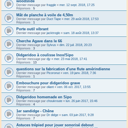
woodslide
Dernier message par
fraggle
«
mer. 12 sept. 2018, 17:25
Réponses :
5
Mât de planche à voile de 4,50m
Dernier message par
Duct Tape
«
mer. 29 août 2018, 17:53
Réponses :
1
Porte outil vibrant
Dernier message par
jacktroglo
«
sam. 18 août 2018, 13:37
Cherche Agave dans le 66
Dernier message par
Sylvus
«
dim. 22 juil. 2018, 20:23
Réponses :
3
Didgeridoo à coulisse Inox/Sipo
Dernier message par
djy
«
mer. 23 mai 2018, 17:41
Réponses :
13
questions sur la fabrication d'une flute amérindienne
Dernier message par
Picoronut
«
ven. 19 janv. 2018, 7:36
Réponses :
1
Embouchure pour didgeridoo grave
Dernier message par
oliant
«
ven. 06 oct. 2017, 13:55
Réponses :
7
Didgeridoo homemade en Sipo
Dernier message par
choukroute
«
lun. 26 juin 2017, 15:46
Réponses :
4
1er sandidge - Chêne
Dernier message par
Dr didge
«
sam. 03 juin 2017, 9:28
Réponses :
7
Astuces trépied pour jouer sonorisé debout