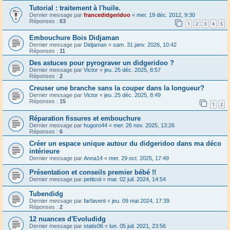
Tutorial : traitement à l'huile.
Dernier message par
francedidgeridoo
«
mer. 19 déc. 2012, 9:30
Réponses :
63
1
2
3
4
5
Embouchure Bois Didjaman
Dernier message par
Didjaman
«
sam. 31 janv. 2026, 10:42
Réponses :
11
Des astuces pour pyrograver un didgeridoo ?
Dernier message par
Victor
«
jeu. 25 déc. 2025, 8:57
Réponses :
2
Creuser une branche sans la couper dans la longueur?
Dernier message par
Victor
«
jeu. 25 déc. 2025, 8:49
Réponses :
15
1
2
Réparation fissures et embouchure
Dernier message par
hugoro44
«
mer. 26 nov. 2025, 13:26
Réponses :
6
Créer un espace unique autour du didgeridoo dans ma déco
intérieure
Dernier message par
Anna14
«
mer. 29 oct. 2025, 17:49
Présentation et conseils premier bébé !!
Dernier message par
petitcol
«
mar. 02 juil. 2024, 14:54
Tubendidg
Dernier message par
farfavent
«
jeu. 09 mai 2024, 17:39
Réponses :
2
12 nuances d'Evoludidg
Dernier message par
statis06
«
lun. 05 juil. 2021, 23:56