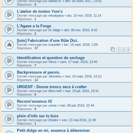
Dernier message par
Adrien B.
«
dim. 05 mars 2017, 23:55
Réponses :
6
L'atelier de tonton Yom's
Dernier message par
micalyptus
«
jeu. 10 nov. 2016, 11:14
Réponses :
1
L'Agave a la Forge
Dernier message par
Dr didge
«
dim. 06 nov. 2016, 8:42
Réponses :
2
[tuto] Fabrication d'une flûte Dizi.
Dernier message par
Izquelah
«
lun. 19 sept. 2016, 1:09
Réponses :
37
1
2
3
Identification et question de sechage
Dernier message par
Vince
«
sam. 17 sept. 2016, 13:40
Réponses :
7
Backpressure et parois.
Dernier message par
Jikéridou
«
mer. 14 sept. 2016, 14:12
Réponses :
12
URGENT : Donne troncs secs à crafter
Dernier message par
Mercredî
«
mar. 19 juil. 2016, 19:41
Réponses :
6
Reconn'essence #2
Dernier message par
zema
«
mer. 08 juin 2016, 22:44
Réponses :
8
plein d'info sur le bois
Dernier message par
Dtrake
«
ven. 13 mai 2016, 11:49
Réponses :
1
Petit didge en mi, essence à déterminer