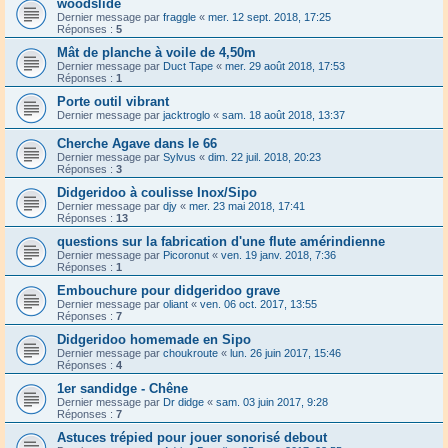
woodslide
Dernier message par
fraggle
«
mer. 12 sept. 2018, 17:25
Réponses :
5
Mât de planche à voile de 4,50m
Dernier message par
Duct Tape
«
mer. 29 août 2018, 17:53
Réponses :
1
Porte outil vibrant
Dernier message par
jacktroglo
«
sam. 18 août 2018, 13:37
Cherche Agave dans le 66
Dernier message par
Sylvus
«
dim. 22 juil. 2018, 20:23
Réponses :
3
Didgeridoo à coulisse Inox/Sipo
Dernier message par
djy
«
mer. 23 mai 2018, 17:41
Réponses :
13
questions sur la fabrication d'une flute amérindienne
Dernier message par
Picoronut
«
ven. 19 janv. 2018, 7:36
Réponses :
1
Embouchure pour didgeridoo grave
Dernier message par
oliant
«
ven. 06 oct. 2017, 13:55
Réponses :
7
Didgeridoo homemade en Sipo
Dernier message par
choukroute
«
lun. 26 juin 2017, 15:46
Réponses :
4
1er sandidge - Chêne
Dernier message par
Dr didge
«
sam. 03 juin 2017, 9:28
Réponses :
7
Astuces trépied pour jouer sonorisé debout