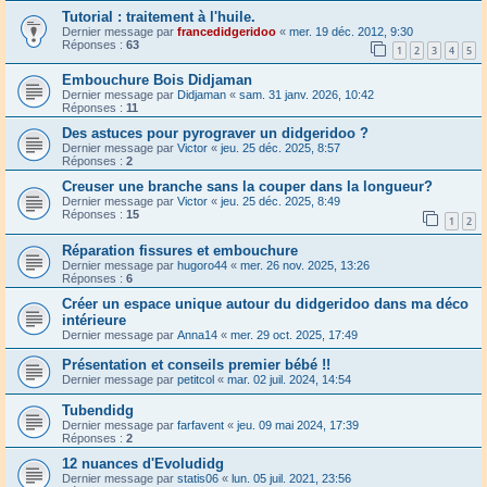
Tutorial : traitement à l'huile.
Dernier message par
francedidgeridoo
«
mer. 19 déc. 2012, 9:30
Réponses :
63
1
2
3
4
5
Embouchure Bois Didjaman
Dernier message par
Didjaman
«
sam. 31 janv. 2026, 10:42
Réponses :
11
Des astuces pour pyrograver un didgeridoo ?
Dernier message par
Victor
«
jeu. 25 déc. 2025, 8:57
Réponses :
2
Creuser une branche sans la couper dans la longueur?
Dernier message par
Victor
«
jeu. 25 déc. 2025, 8:49
Réponses :
15
1
2
Réparation fissures et embouchure
Dernier message par
hugoro44
«
mer. 26 nov. 2025, 13:26
Réponses :
6
Créer un espace unique autour du didgeridoo dans ma déco
intérieure
Dernier message par
Anna14
«
mer. 29 oct. 2025, 17:49
Présentation et conseils premier bébé !!
Dernier message par
petitcol
«
mar. 02 juil. 2024, 14:54
Tubendidg
Dernier message par
farfavent
«
jeu. 09 mai 2024, 17:39
Réponses :
2
12 nuances d'Evoludidg
Dernier message par
statis06
«
lun. 05 juil. 2021, 23:56