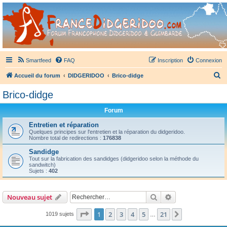
France Didgeridoo
Didgeridoo et Guimbarde sur France Didgeridoo - retrouvez la communauté.
Smartfeed
FAQ
Inscription
Connexion
R
Accueil du forum
DIDGERIDOO
Brico-didge
e
Brico-didge
c
Forum
h
e
Entretien et réparation
Quelques principes sur l'entretien et la réparation du didgeridoo.
r
Nombre total de redirections :
176838
c
Sandidge
Tout sur la fabrication des sandidges (didgeridoo selon la méthode du
h
sandwitch)
Sujets :
402
e
r
Rechercher
Recherche avanc
Nouveau sujet
Page
1
sur
21
1
2
3
4
5
21
Suivant
1019 sujets
…