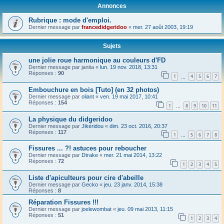
Annonces
Rubrique : mode d'emploi.
Dernier message par
francedidgeridoo
«
mer. 27 août 2003, 19:19
Sujets
une jolie roue harmonique au couleurs d'FD
Dernier message par
janita
«
lun. 19 nov. 2018, 13:31
Réponses :
90
1
4
5
6
7
…
Embouchure en bois [Tuto] (en 32 photos)
Dernier message par
oliant
«
ven. 19 mai 2017, 10:41
Réponses :
154
1
8
9
10
11
…
La physique du didgeridoo
Dernier message par
Jikéridou
«
dim. 23 oct. 2016, 20:37
Réponses :
117
1
5
6
7
8
…
Fissures ... ?! astuces pour reboucher
Dernier message par
Dtrake
«
mer. 21 mai 2014, 13:22
Réponses :
72
1
2
3
4
5
Liste d'apiculteurs pour cire d'abeille
Dernier message par
Gecko
«
jeu. 23 janv. 2014, 15:38
Réponses :
8
Réparation Fissures !!!
Dernier message par
joelewombat
«
jeu. 09 mai 2013, 11:15
Réponses :
51
1
2
3
4