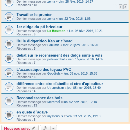
Dernier message par
zema
«
dim. 28 févr. 2016, 14:27
Réponses :
18
1
2
Travailler le prunier
Dernier message par
zema
«
lun. 22 févr. 2016, 1:06
1er didge du pti bricoleur
Dernier message par
Le Bourdon
«
lun. 08 févr. 2016, 19:21
Réponses :
5
Huile didgeridoo Kan ar c'hoad
Dernier message par
Fabustis
«
mer. 20 janv. 2016, 16:20
Réponses :
5
debat sur le recensement des didgs suite a vols
Dernier message par
joelewombat
«
ven. 15 janv. 2016, 14:39
Réponses :
7
L'accoustique des tuyaux PVC
Dernier message par
Goodijula
«
jeu. 05 nov. 2015, 15:55
Réponses :
3
différence entre cire d'abeille et cire d'apiculteur
Dernier message par
Utnapishtim
«
jeu. 05 nov. 2015, 13:40
Réponses :
4
Reconnaissance des bois
Dernier message par
Mercredî
«
lun. 02 nov. 2015, 12:10
Réponses :
13
en quete d"agave
Dernier message par
mysterious
«
ven. 23 oct. 2015, 19:13
Réponses :
8
Nouveau sujet