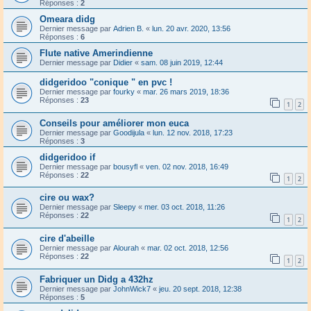
Réponses :
2
Omeara didg
Dernier message par
Adrien B.
«
lun. 20 avr. 2020, 13:56
Réponses :
6
Flute native Amerindienne
Dernier message par
Didier
«
sam. 08 juin 2019, 12:44
didgeridoo "conique " en pvc !
Dernier message par
fourky
«
mar. 26 mars 2019, 18:36
Réponses :
23
1
2
Conseils pour améliorer mon euca
Dernier message par
Goodijula
«
lun. 12 nov. 2018, 17:23
Réponses :
3
didgeridoo if
Dernier message par
bousyfl
«
ven. 02 nov. 2018, 16:49
Réponses :
22
1
2
cire ou wax?
Dernier message par
Sleepy
«
mer. 03 oct. 2018, 11:26
Réponses :
22
1
2
cire d'abeille
Dernier message par
Alourah
«
mar. 02 oct. 2018, 12:56
Réponses :
22
1
2
Fabriquer un Didg a 432hz
Dernier message par
JohnWick7
«
jeu. 20 sept. 2018, 12:38
Réponses :
5