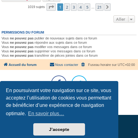
Page
1
sur
21
1
2
3
4
5
21
Suivant
1019 sujets
…
Aller
PERMISSIONS DU FORUM
Vous
ne pouvez pas
publier de nouveaux sujets dans ce forum
Vous
ne pouvez pas
répondre aux sujets dans ce forum
Vous
ne pouvez pas
modifier vos messages dans ce forum
Vous
ne pouvez pas
supprimer vos messages dans ce forum
Vous
ne pouvez pas
transférer de pièces jointes dans ce forum
Accueil du forum
Nous contacter
Fuseau horaire sur
UTC+02:00
En poursuivant votre navigation sur ce site, vous
acceptez l’utilisation de cookies vous permettant
Développé par
phpBB
® Forum Software © phpBB Limited
Traduction française officielle
©
Qiaeru
de bénéficier d’une expérience de navigation
Confidentialité
|
Conditions
optimale.
En savoir plus…
J’accepte