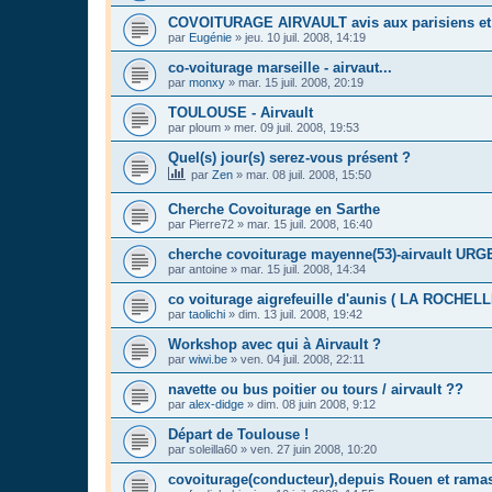
COVOITURAGE AIRVAULT avis aux parisiens et 
par
Eugénie
»
jeu. 10 juil. 2008, 14:19
co-voiturage marseille - airvaut...
par
monxy
»
mar. 15 juil. 2008, 20:19
TOULOUSE - Airvault
par
ploum
»
mer. 09 juil. 2008, 19:53
Quel(s) jour(s) serez-vous présent ?
par
Zen
»
mar. 08 juil. 2008, 15:50
Cherche Covoiturage en Sarthe
par
Pierre72
»
mar. 15 juil. 2008, 16:40
cherche covoiturage mayenne(53)-airvault URG
par
antoine
»
mar. 15 juil. 2008, 14:34
co voiturage aigrefeuille d'aunis ( LA ROCHELL
par
taolichi
»
dim. 13 juil. 2008, 19:42
Workshop avec qui à Airvault ?
par
wiwi.be
»
ven. 04 juil. 2008, 22:11
navette ou bus poitier ou tours / airvault ??
par
alex-didge
»
dim. 08 juin 2008, 9:12
Départ de Toulouse !
par
soleilla60
»
ven. 27 juin 2008, 10:20
covoiturage(conducteur),depuis Rouen et ramas