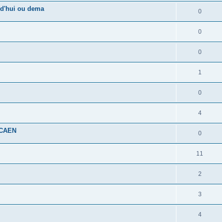
rd'hui ou dema
0
0
0
1
0
4
e CAEN
0
11
2
3
4