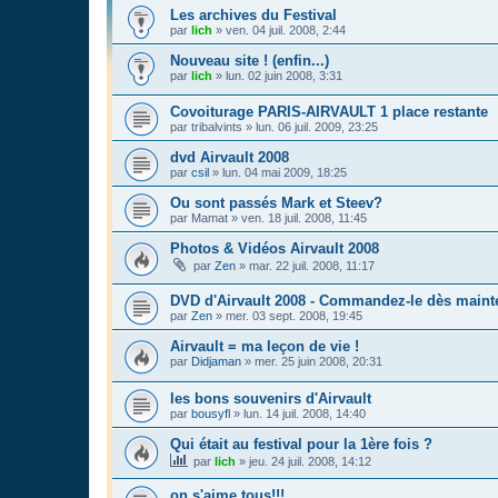
Les archives du Festival
par
lich
»
ven. 04 juil. 2008, 2:44
Nouveau site ! (enfin...)
par
lich
»
lun. 02 juin 2008, 3:31
Covoiturage PARIS-AIRVAULT 1 place restante
par
tribalvints
»
lun. 06 juil. 2009, 23:25
dvd Airvault 2008
par
csil
»
lun. 04 mai 2009, 18:25
Ou sont passés Mark et Steev?
par
Mamat
»
ven. 18 juil. 2008, 11:45
Photos & Vidéos Airvault 2008
par
Zen
»
mar. 22 juil. 2008, 11:17
DVD d'Airvault 2008 - Commandez-le dès maint
par
Zen
»
mer. 03 sept. 2008, 19:45
Airvault = ma leçon de vie !
par
Didjaman
»
mer. 25 juin 2008, 20:31
les bons souvenirs d'Airvault
par
bousyfl
»
lun. 14 juil. 2008, 14:40
Qui était au festival pour la 1ère fois ?
par
lich
»
jeu. 24 juil. 2008, 14:12
on s'aime tous!!!