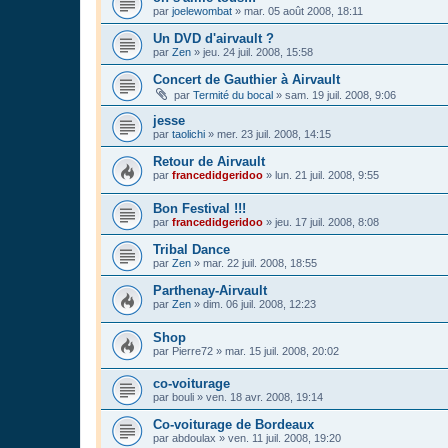
par
joelewombat
»
mar. 05 août 2008, 18:11
Un DVD d'airvault ?
par
Zen
»
jeu. 24 juil. 2008, 15:58
Concert de Gauthier à Airvault
par
Termité du bocal
»
sam. 19 juil. 2008, 9:06
jesse
par
taolichi
»
mer. 23 juil. 2008, 14:15
Retour de Airvault
par
francedidgeridoo
»
lun. 21 juil. 2008, 9:55
Bon Festival !!!
par
francedidgeridoo
»
jeu. 17 juil. 2008, 8:08
Tribal Dance
par
Zen
»
mar. 22 juil. 2008, 18:55
Parthenay-Airvault
par
Zen
»
dim. 06 juil. 2008, 12:23
Shop
par
Pierre72
»
mar. 15 juil. 2008, 20:02
co-voiturage
par
bouli
»
ven. 18 avr. 2008, 19:14
Co-voiturage de Bordeaux
par
abdoulax
»
ven. 11 juil. 2008, 19:20