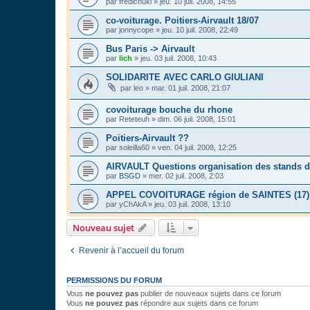
par
fredichuki
»
jeu. 10 juil. 2008, 14:55
co-voiturage. Poitiers-Airvault 18/07
par
jonnycope
»
jeu. 10 juil. 2008, 22:49
Bus Paris -> Airvault
par
lich
»
jeu. 03 juil. 2008, 10:43
SOLIDARITE AVEC CARLO GIULIANI
par
leo
»
mar. 01 juil. 2008, 21:07
covoiturage bouche du rhone
par
Reteteuh
»
dim. 06 juil. 2008, 15:01
Poitiers-Airvault ??
par
soleilla60
»
ven. 04 juil. 2008, 12:25
AIRVAULT Questions organisation des stands d
par
BSGD
»
mer. 02 juil. 2008, 2:03
APPEL COVOITURAGE région de SAINTES (17)
par
yChAkA
»
jeu. 03 juil. 2008, 13:10
Nouveau sujet
Revenir à l’accueil du forum
PERMISSIONS DU FORUM
Vous
ne pouvez pas
publier de nouveaux sujets dans ce forum
Vous
ne pouvez pas
répondre aux sujets dans ce forum