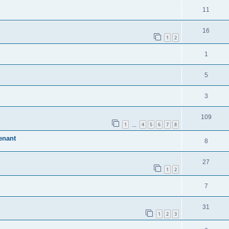
11
16
1
2
1
5
3
109
1
4
5
6
7
8
…
enant
8
27
1
2
7
31
1
2
3