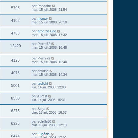
par
Panache
5795
mar. 15 juil. 2008, 21:54
par
monxy
4192
mar. 15 juil. 2008, 20:19
par
arno ze lune
4783
mar. 15 juil. 2008, 17:32
par
Pierre72
12420
mar. 15 juil. 2008, 16:48
par
Pierre72
4125
mar. 15 juil. 2008, 16:40
par
antoine
4076
mar. 15 juil. 2008, 14:34
par
taolichi
5001
lun. 14 juil. 2008, 22:08
par
AIRtist
8550
lun. 14 juil. 2008, 15:31
par
Sirga
6275
dim. 13 juil. 2008, 16:37
par
soleilla60
6325
dim. 13 juil. 2008, 12:10
par
Eugénie
6474
ven. 11 juil. 2008, 17:02