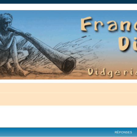
auté.
cher
cherche avancée
RÉPONSES