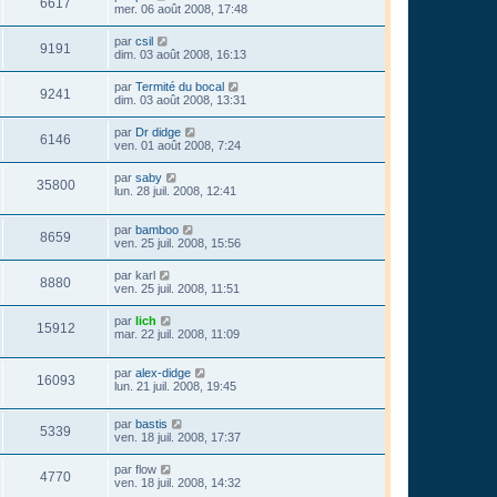
6617
mer. 06 août 2008, 17:48
par
csil
9191
dim. 03 août 2008, 16:13
par
Termité du bocal
9241
dim. 03 août 2008, 13:31
par
Dr didge
6146
ven. 01 août 2008, 7:24
par
saby
35800
lun. 28 juil. 2008, 12:41
par
bamboo
8659
ven. 25 juil. 2008, 15:56
par
karl
8880
ven. 25 juil. 2008, 11:51
par
lich
15912
mar. 22 juil. 2008, 11:09
par
alex-didge
16093
lun. 21 juil. 2008, 19:45
par
bastis
5339
ven. 18 juil. 2008, 17:37
par
flow
4770
ven. 18 juil. 2008, 14:32