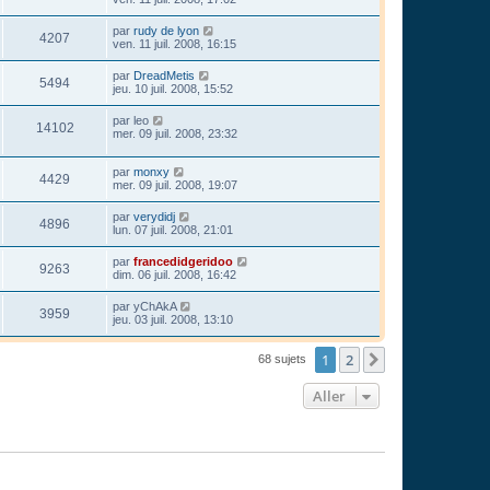
par
rudy de lyon
4207
ven. 11 juil. 2008, 16:15
par
DreadMetis
5494
jeu. 10 juil. 2008, 15:52
par
leo
14102
mer. 09 juil. 2008, 23:32
par
monxy
4429
mer. 09 juil. 2008, 19:07
par
verydidj
4896
lun. 07 juil. 2008, 21:01
par
francedidgeridoo
9263
dim. 06 juil. 2008, 16:42
par
yChAkA
3959
jeu. 03 juil. 2008, 13:10
1
2
Suivant
68 sujets
Aller