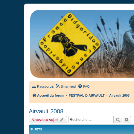
France Didgeridoo
Didgeridoo et Guimbarde sur France Didgeridoo - retrouvez la commun
Raccourcis
Smartfeed
FAQ
Accueil du forum
FESTIVAL D'AIRVAULT
Airvault 2008
Airvault 2008
Recher
Re
Nouveau sujet
SUJETS