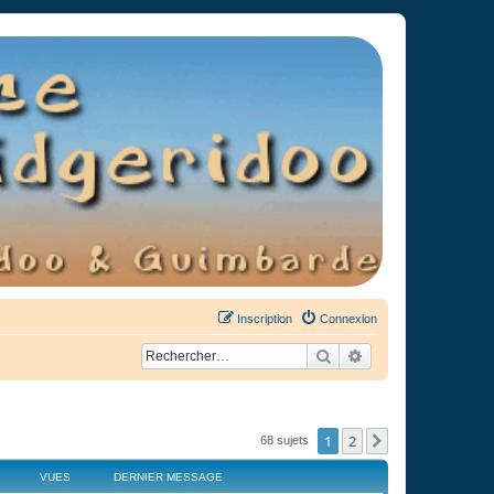
Inscription
Connexion
Rechercher
Recherche avancée
1
2
Suivant
68 sujets
VUES
DERNIER MESSAGE