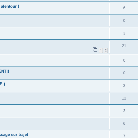
alentour !
6
0
3
21
1
2
0
ENT!!
0
E )
2
12
3
6
sage sur trajet
7