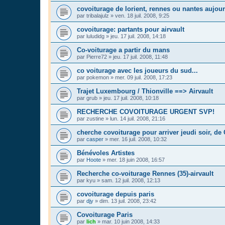
covoiturage de lorient, rennes ou nantes aujou
par
tribalajulz
»
ven. 18 juil. 2008, 9:25
covoiturage: partants pour airvault
par
luludidg
»
jeu. 17 juil. 2008, 14:18
Co-voiturage a partir du mans
par
Pierre72
»
jeu. 17 juil. 2008, 11:48
co voiturage avec les joueurs du sud...
par
pokemon
»
mer. 09 juil. 2008, 17:23
Trajet Luxembourg / Thionville ==> Airvault
par
grub
»
jeu. 17 juil. 2008, 10:18
RECHERCHE COVOITURAGE URGENT SVP!
par
zustine
»
lun. 14 juil. 2008, 21:16
cherche covoiturage pour arriver jeudi soir, d
par
casper
»
mer. 16 juil. 2008, 10:32
Bénévoles Artistes
par
Hoote
»
mer. 18 juin 2008, 16:57
Recherche co-voiturage Rennes (35)-airvault
par
kyu
»
sam. 12 juil. 2008, 12:13
covoiturage depuis paris
par
djy
»
dim. 13 juil. 2008, 23:42
Covoiturage Paris
par
lich
»
mar. 10 juin 2008, 14:33