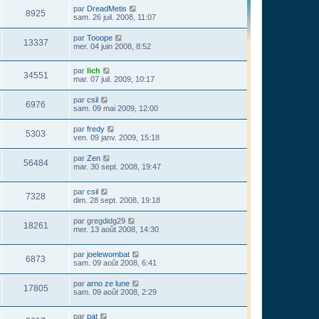
par
DreadMetis
8925
sam. 26 juil. 2008, 11:07
par
Tooope
13337
mer. 04 juin 2008, 8:52
par
lich
34551
mar. 07 juil. 2009, 10:17
par
csil
6976
sam. 09 mai 2009, 12:00
par
fredy
5303
ven. 09 janv. 2009, 15:18
par
Zen
56484
mar. 30 sept. 2008, 19:47
par
csil
7328
dim. 28 sept. 2008, 19:18
par
gregdidg29
18261
mer. 13 août 2008, 14:30
par
joelewombat
6873
sam. 09 août 2008, 6:41
par
arno ze lune
17805
sam. 09 août 2008, 2:29
par
pat