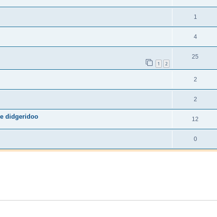
1
4
25
1
2
2
2
e didgeridoo
12
0