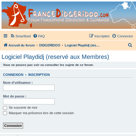
France Didgeridoo
Didgeridoo et Guimbarde sur France Didgeridoo - retrouvez la communauté.
Smartfeed
FAQ
Inscription
Connexion
R
Accueil du forum
DIDGERIDOO
Logiciel Playdidj (reservé aux Membres)
e
Logiciel Playdidj (reservé aux Membres)
c
Vous ne pouvez pas voir ou consulter les sujets de ce forum.
h
e
CONNEXION
•
INSCRIPTION
r
Nom d’utilisateur :
c
h
Mot de passe :
e
Se souvenir de moi
r
Masquer ma présence lors de cette session